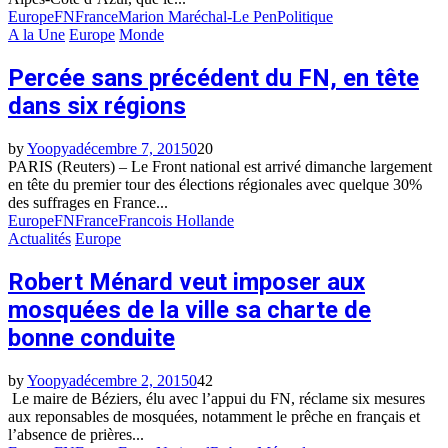
Europe
FN
France
Marion Maréchal-Le Pen
Politique
A la Une
Europe
Monde
Percée sans précédent du FN, en tête
dans six régions
by
Yoopya
décembre 7, 2015
0
20
PARIS (Reuters) – Le Front national est arrivé dimanche largement
en tête du premier tour des élections régionales avec quelque 30%
des suffrages en France...
Europe
FN
France
Francois Hollande
Actualités
Europe
Robert Ménard veut imposer aux
mosquées de la ville sa charte de
bonne conduite
by
Yoopya
décembre 2, 2015
0
42
Le maire de Béziers, élu avec l’appui du FN, réclame six mesures
aux reponsables de mosquées, notamment le prêche en français et
l’absence de prières...