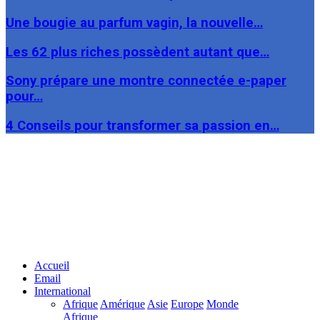
Une bougie au parfum vagin, la nouvelle…
Les 62 plus riches possèdent autant que…
Sony prépare une montre connectée e-paper
pour…
4 Conseils pour transformer sa passion en…
Facebook
Twitter
Linkedin
Accueil
Email
International
Afrique
Amérique
Asie
Europe
Monde
Afrique