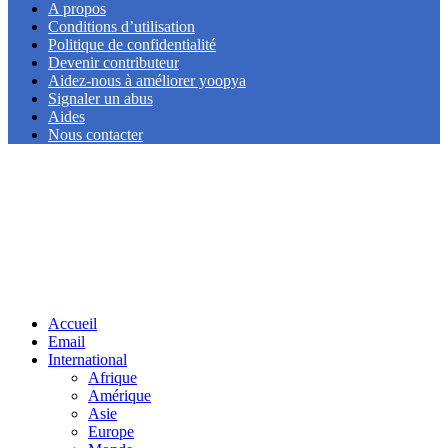
A propos
Conditions d’utilisation
Politique de confidentialité
Devenir contributeur
Aidez-nous à améliorer yoopya
Signaler un abus
Aides
Nous contacter
Facebook
Twitter
Linkedin
Accueil
Email
International
Afrique
Amérique
Asie
Europe