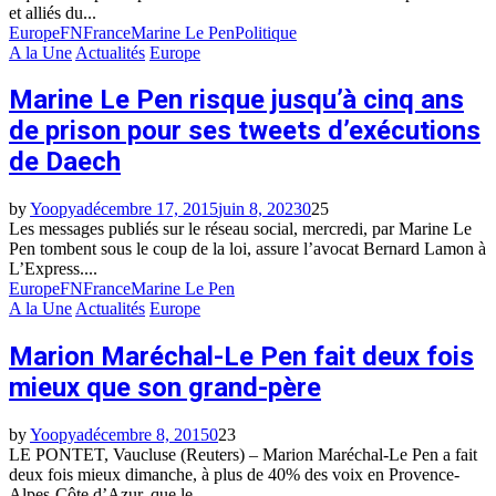
et alliés du...
Europe
FN
France
Marine Le Pen
Politique
A la Une
Actualités
Europe
Marine Le Pen risque jusqu’à cinq ans
de prison pour ses tweets d’exécutions
de Daech
by
Yoopya
décembre 17, 2015
juin 8, 2023
0
25
Les messages publiés sur le réseau social, mercredi, par Marine Le
Pen tombent sous le coup de la loi, assure l’avocat Bernard Lamon à
L’Express....
Europe
FN
France
Marine Le Pen
A la Une
Actualités
Europe
Marion Maréchal-Le Pen fait deux fois
mieux que son grand-père
by
Yoopya
décembre 8, 2015
0
23
LE PONTET, Vaucluse (Reuters) – Marion Maréchal-Le Pen a fait
deux fois mieux dimanche, à plus de 40% des voix en Provence-
Alpes-Côte d’Azur, que le...