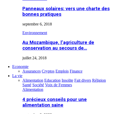
Panneaux solaires: vers une charte des
bonnes pratiques
septembre 6, 2018
Environnement
Au Mozambique, l’agriculture de
conservation au secours de…
juillet 24, 2018
Economie
Assurances
Cryptos
Emplois
Finance
La vie
Alimentation
Education
Insolite
Fait divers
Réligion
Santé
Société
Voix de Femmes
Alimentation
4 précieux conseils pour une
alimentation saine