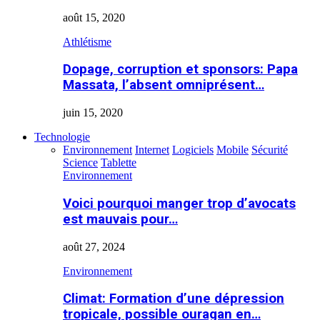
août 15, 2020
Athlétisme
Dopage, corruption et sponsors: Papa
Massata, l’absent omniprésent…
juin 15, 2020
Technologie
Environnement
Internet
Logiciels
Mobile
Sécurité
Science
Tablette
Environnement
Voici pourquoi manger trop d’avocats
est mauvais pour…
août 27, 2024
Environnement
Climat: Formation d’une dépression
tropicale, possible ouragan en…