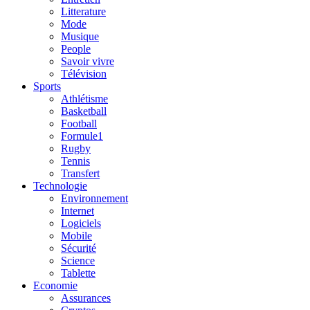
Litterature
Mode
Musique
People
Savoir vivre
Télévision
Sports
Athlétisme
Basketball
Football
Formule1
Rugby
Tennis
Transfert
Technologie
Environnement
Internet
Logiciels
Mobile
Sécurité
Science
Tablette
Economie
Assurances