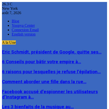
26.3
C
New York
août 7, 2026
Blog
Yoopya Center
Connexion Email
English version
A la Une
Eric Schmidt, président de Google, quitte ses…
6 Conseils pour bâtir votre empire à…
6 raisons pour lesquelles je refuse l’épilation…
Comment aborder une fille dans la rue…
Facebook accusé d’espionner les utilisateurs
d’Instagram à…
Les 3 bienfaits de la musique au…