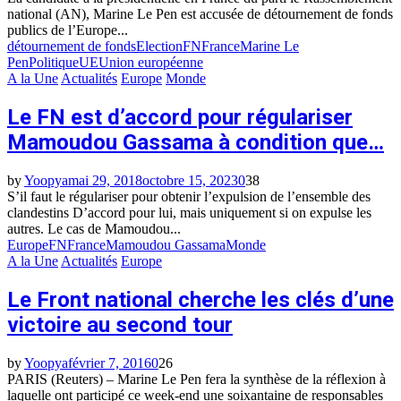
national (AN), Marine Le Pen est accusée de détournement de fonds
publics de l’Europe...
détournement de fonds
Election
FN
France
Marine Le
Pen
Politique
UE
Union européenne
A la Une
Actualités
Europe
Monde
Le FN est d’accord pour régulariser
Mamoudou Gassama à condition que…
by
Yoopya
mai 29, 2018
octobre 15, 2023
0
38
S’il faut le régulariser pour obtenir l’expulsion de l’ensemble des
clandestins D’accord pour lui, mais uniquement si on expulse les
autres. Le cas de Mamoudou...
Europe
FN
France
Mamoudou Gassama
Monde
A la Une
Actualités
Europe
Le Front national cherche les clés d’une
victoire au second tour
by
Yoopya
février 7, 2016
0
26
PARIS (Reuters) – Marine Le Pen fera la synthèse de la réflexion à
laquelle ont participé ce week-end une soixantaine de responsables