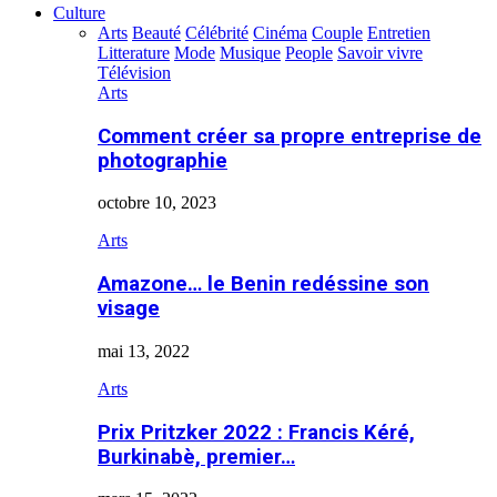
Culture
Arts
Beauté
Célébrité
Cinéma
Couple
Entretien
Litterature
Mode
Musique
People
Savoir vivre
Télévision
Arts
Comment créer sa propre entreprise de
photographie
octobre 10, 2023
Arts
Amazone… le Benin redéssine son
visage
mai 13, 2022
Arts
Prix Pritzker 2022 : Francis Kéré,
Burkinabè, premier…