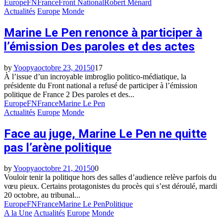
Europe
FN
France
Front National
Robert Ménard
Actualités
Europe
Monde
Marine Le Pen renonce à participer à
l’émission Des paroles et des actes
by
Yoopya
octobre 23, 2015
0
17
À l’issue d’un incroyable imbroglio politico-médiatique, la
présidente du Front national a refusé de participer à l’émission
politique de France 2 Des paroles et des...
Europe
FN
France
Marine Le Pen
Actualités
Europe
Monde
Face au juge, Marine Le Pen ne quitte
pas l’arène politique
by
Yoopya
octobre 21, 2015
0
0
Vouloir tenir la politique hors des salles d’audience relève parfois du
vœu pieux. Certains protagonistes du procès qui s’est déroulé, mardi
20 octobre, au tribunal...
Europe
FN
France
Marine Le Pen
Politique
A la Une
Actualités
Europe
Monde