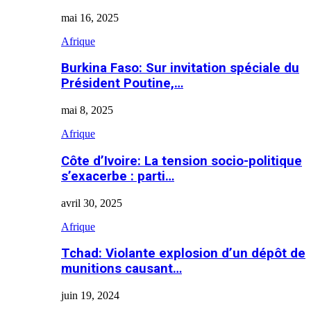
mai 16, 2025
Afrique
Burkina Faso: Sur invitation spéciale du
Président Poutine,…
mai 8, 2025
Afrique
Côte d’Ivoire: La tension socio-politique
s’exacerbe : parti…
avril 30, 2025
Afrique
Tchad: Violante explosion d’un dépôt de
munitions causant…
juin 19, 2024