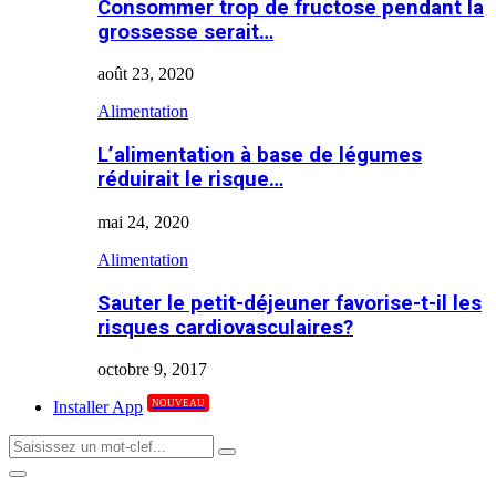
Consommer trop de fructose pendant la
grossesse serait…
août 23, 2020
Alimentation
L’alimentation à base de légumes
réduirait le risque…
mai 24, 2020
Alimentation
Sauter le petit-déjeuner favorise-t-il les
risques cardiovasculaires?
octobre 9, 2017
NOUVEAU
Installer App
Search
Search
for:
Primary