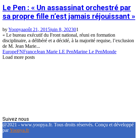
Le Pen : « Un assassinat orchestré par
sa propre fille n’est jamais réjouissant »
by
Yoopya
août 21, 2015
juin 8, 2023
0
1
« Le bureau exécutif du Front national, réuni en formation
disciplinaire, a délibéré et a décidé, à la majorité requise, l’exclusion
de M. Jean Marie...
Europe
FN
France
Jean Marie LE Pen
Marine Le Pen
Monde
Load more posts
Suivez nous
Facebook
Twitter
Linkedin
@2021 - www.yoopya.fr. Tous droits réservés. Conçu et développé
par
Yoopya.fr