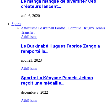
Le manga manque de diversité? Ces
créateurs lancent…
août 6, 2020
Sports
Athlétisme
Basketball
Football
Formule1
Rugby
Tennis
Transfert
Athlétisme
Le Burkinabé Hugues Fabrice Zango a
remporté la…
août 23, 2023
Athlétisme
Sports: La Kényane Pamela Jelimo
reçoit une médaille…
décembre 8, 2022
Athlétisme