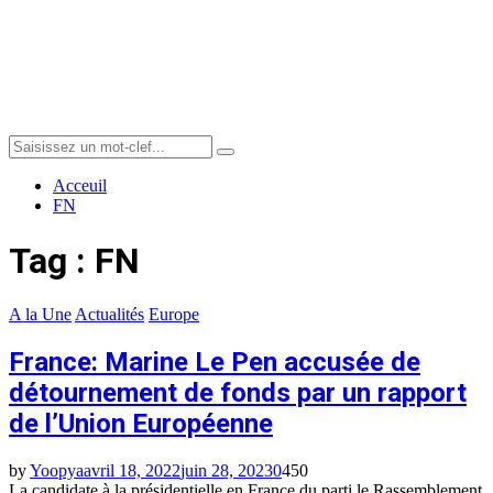
Menu
Search
Search
for:
Acceuil
FN
Tag : FN
A la Une
Actualités
Europe
France: Marine Le Pen accusée de
détournement de fonds par un rapport
de l’Union Européenne
by
Yoopya
avril 18, 2022
juin 28, 2023
0
450
La candidate à la présidentielle en France du parti le Rassemblement