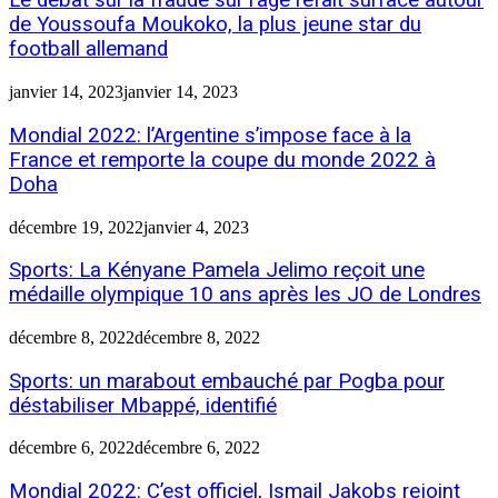
Le débat sur la fraude sur l’âge refait surface autour
de Youssoufa Moukoko, la plus jeune star du
football allemand
janvier 14, 2023
janvier 14, 2023
Mondial 2022: l’Argentine s’impose face à la
France et remporte la coupe du monde 2022 à
Doha
décembre 19, 2022
janvier 4, 2023
Sports: La Kényane Pamela Jelimo reçoit une
médaille olympique 10 ans après les JO de Londres
décembre 8, 2022
décembre 8, 2022
Sports: un marabout embauché par Pogba pour
déstabiliser Mbappé, identifié
décembre 6, 2022
décembre 6, 2022
Mondial 2022: C’est officiel, Ismail Jakobs rejoint