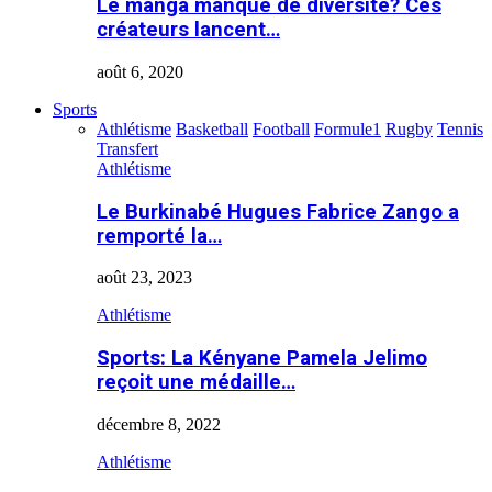
Le manga manque de diversité? Ces
créateurs lancent…
août 6, 2020
Sports
Athlétisme
Basketball
Football
Formule1
Rugby
Tennis
Transfert
Athlétisme
Le Burkinabé Hugues Fabrice Zango a
remporté la…
août 23, 2023
Athlétisme
Sports: La Kényane Pamela Jelimo
reçoit une médaille…
décembre 8, 2022
Athlétisme