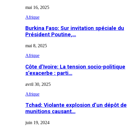
mai 16, 2025
Afrique
Burkina Faso: Sur invitation spéciale du
Président Poutine,…
mai 8, 2025
Afrique
Côte d’Ivoire: La tension socio-politique
s’exacerbe : parti…
avril 30, 2025
Afrique
Tchad: Violante explosion d’un dépôt de
munitions causant…
juin 19, 2024