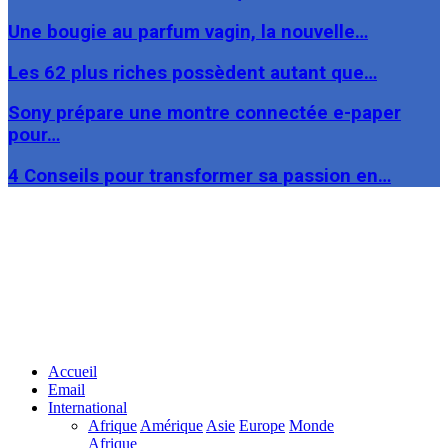
Une bougie au parfum vagin, la nouvelle…
Les 62 plus riches possèdent autant que…
Sony prépare une montre connectée e-paper
pour…
4 Conseils pour transformer sa passion en…
Facebook
Twitter
Linkedin
Accueil
Email
International
Afrique
Amérique
Asie
Europe
Monde
Afrique