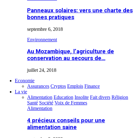
Panneaux solaires: vers une charte des
bonnes pratiques
septembre 6, 2018
Environnement
Au Mozambique, l’agriculture de
conservation au secours de…
juillet 24, 2018
Economie
Assurances
Cryptos
Emplois
Finance
La vie
Alimentation
Education
Insolite
Fait divers
Réligion
Santé
Société
Voix de Femmes
Alimentation
4 précieux conseils pour une
alimentation saine