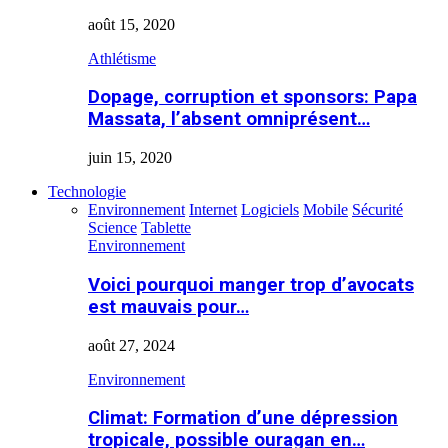
août 15, 2020
Athlétisme
Dopage, corruption et sponsors: Papa
Massata, l’absent omniprésent…
juin 15, 2020
Technologie
Environnement
Internet
Logiciels
Mobile
Sécurité
Science
Tablette
Environnement
Voici pourquoi manger trop d’avocats
est mauvais pour…
août 27, 2024
Environnement
Climat: Formation d’une dépression
tropicale, possible ouragan en…