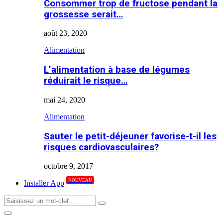
Consommer trop de fructose pendant la
grossesse serait…
août 23, 2020
Alimentation
L’alimentation à base de légumes
réduirait le risque…
mai 24, 2020
Alimentation
Sauter le petit-déjeuner favorise-t-il les
risques cardiovasculaires?
octobre 9, 2017
NOUVEAU
Installer App
Search
Search
for:
Primary