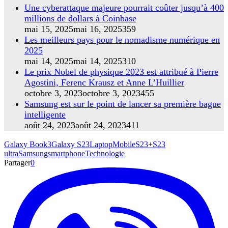
Une cyberattaque majeure pourrait coûter jusqu’à 400
millions de dollars à Coinbase
mai 15, 2025
mai 16, 2025
359
Les meilleurs pays pour le nomadisme numérique en
2025
mai 14, 2025
mai 14, 2025
310
Le prix Nobel de physique 2023 est attribué à Pierre
Agostini, Ferenc Krausz et Anne L’Huillier
octobre 3, 2023
octobre 3, 2023
455
Samsung est sur le point de lancer sa première bague
intelligente
août 24, 2023
août 24, 2023
411
Galaxy Book3
Galaxy S23
Laptop
Mobile
S23+S23
ultra
Samsung
smartphone
Technologie
Partager
0