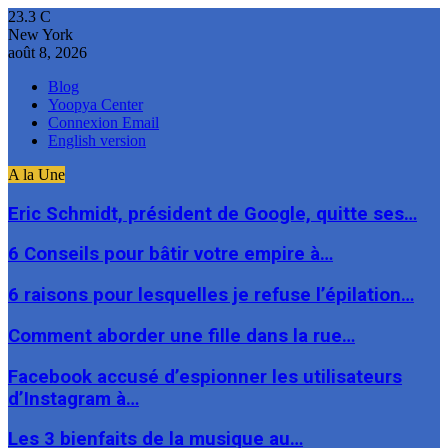
23.3
C
New York
août 8, 2026
Blog
Yoopya Center
Connexion Email
English version
A la Une
Eric Schmidt, président de Google, quitte ses…
6 Conseils pour bâtir votre empire à…
6 raisons pour lesquelles je refuse l’épilation…
Comment aborder une fille dans la rue…
Facebook accusé d’espionner les utilisateurs
d’Instagram à…
Les 3 bienfaits de la musique au…