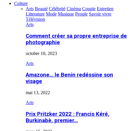
Culture
Arts
Beauté
Célébrité
Cinéma
Couple
Entretien
Litterature
Mode
Musique
People
Savoir vivre
Télévision
Arts
Comment créer sa propre entreprise de
photographie
octobre 10, 2023
Arts
Amazone… le Benin redéssine son
visage
mai 13, 2022
Arts
Prix Pritzker 2022 : Francis Kéré,
Burkinabè, premier…