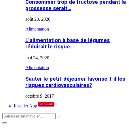
Consommer trop de fructose pendant la
grossesse serait…
août 23, 2020
Alimentation
L’alimentation à base de légumes
réduirait le risque…
mai 24, 2020
Alimentation
Sauter le petit-déjeuner favorise-t-il les
risques cardiovasculaires?
octobre 9, 2017
NOUVEAU
Installer App
Search
Search
for:
Primary