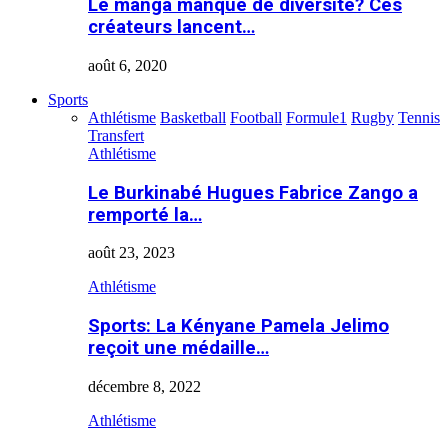
Le manga manque de diversité? Ces
créateurs lancent…
août 6, 2020
Sports
Athlétisme
Basketball
Football
Formule1
Rugby
Tennis
Transfert
Athlétisme
Le Burkinabé Hugues Fabrice Zango a
remporté la…
août 23, 2023
Athlétisme
Sports: La Kényane Pamela Jelimo
reçoit une médaille…
décembre 8, 2022
Athlétisme