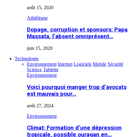
août 15, 2020
Athlétisme
Dopage, corruption et sponsors: Papa
Massata, l’absent omniprésent…
juin 15, 2020
Technologie
Environnement
Internet
Logiciels
Mobile
Sécurité
Science
Tablette
Environnement
Voici pourquoi manger trop d’avocats
est mauvais pour…
août 27, 2024
Environnement
Climat: Formation d’une dépression
tropicale, possible ouragan en…