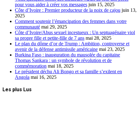
pour vous aider à créer vos messages
juin 15, 2025
Côte d’Ivoire : Premier producteur de la noix de cajou
juin 13,
2025
Comment soutenir l’émancipation des femmes dans votre
communauté
mai 29, 2025
Côte d’Ivoire/Abus sexuel incestueux : Un septuagénaire viol
sa propre fille et petite-fille de 7 ans
mai 28, 2025
Le plan du dôme d’or de Trump : Ambition, controverse et
avenir de la défense antimissile américaine
mai 23, 2025
Burkina Faso : inauguration du mausolée du capitaine
Thomas Sankara : un symbole de révolution et de
commémoration
mai 18, 2025
Le président déchu Ali Bongo et sa famille s’exilent en
Angola
mai 16, 2025
Les plus Lus