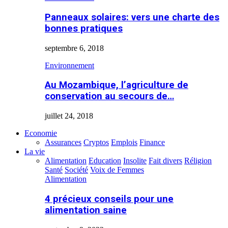
Panneaux solaires: vers une charte des
bonnes pratiques
septembre 6, 2018
Environnement
Au Mozambique, l’agriculture de
conservation au secours de…
juillet 24, 2018
Economie
Assurances
Cryptos
Emplois
Finance
La vie
Alimentation
Education
Insolite
Fait divers
Réligion
Santé
Société
Voix de Femmes
Alimentation
4 précieux conseils pour une
alimentation saine