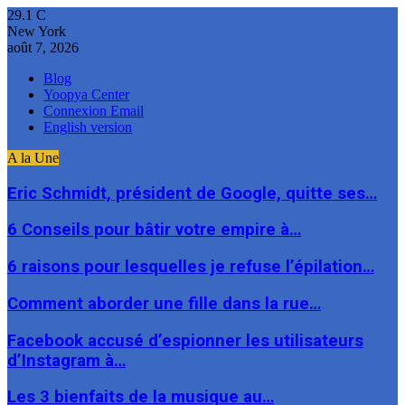
29.1
C
New York
août 7, 2026
Blog
Yoopya Center
Connexion Email
English version
A la Une
Eric Schmidt, président de Google, quitte ses…
6 Conseils pour bâtir votre empire à…
6 raisons pour lesquelles je refuse l’épilation…
Comment aborder une fille dans la rue…
Facebook accusé d’espionner les utilisateurs
d’Instagram à…
Les 3 bienfaits de la musique au…