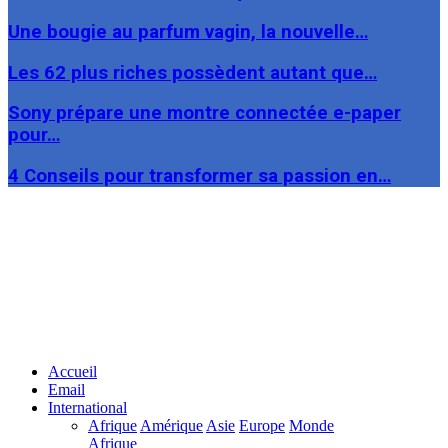
Une bougie au parfum vagin, la nouvelle…
Les 62 plus riches possèdent autant que…
Sony prépare une montre connectée e-paper
pour…
4 Conseils pour transformer sa passion en…
Facebook
Twitter
Linkedin
Accueil
Email
International
Afrique
Amérique
Asie
Europe
Monde
Afrique