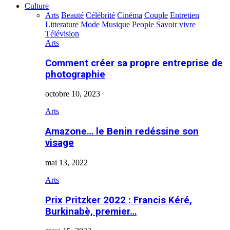
Culture
Arts
Beauté
Célébrité
Cinéma
Couple
Entretien
Litterature
Mode
Musique
People
Savoir vivre
Télévision
Arts
Comment créer sa propre entreprise de
photographie
octobre 10, 2023
Arts
Amazone… le Benin redéssine son
visage
mai 13, 2022
Arts
Prix Pritzker 2022 : Francis Kéré,
Burkinabè, premier…