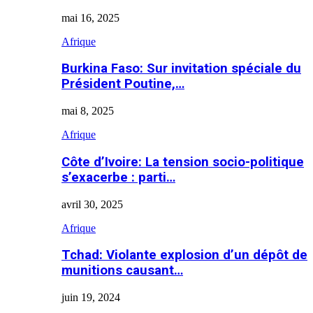
mai 16, 2025
Afrique
Burkina Faso: Sur invitation spéciale du
Président Poutine,…
mai 8, 2025
Afrique
Côte d’Ivoire: La tension socio-politique
s’exacerbe : parti…
avril 30, 2025
Afrique
Tchad: Violante explosion d’un dépôt de
munitions causant…
juin 19, 2024