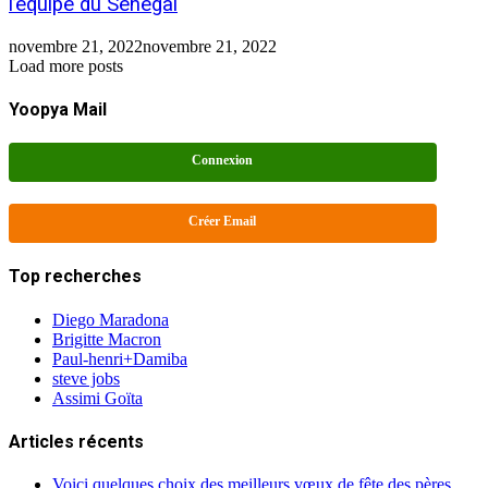
l’équipe du Sénégal
novembre 21, 2022
novembre 21, 2022
Load more posts
Yoopya Mail
Connexion
Créer Email
Top recherches
Diego Maradona
Brigitte Macron
Paul-henri+Damiba
steve jobs
Assimi Goïta
Articles récents
Voici quelques choix des meilleurs vœux de fête des pères