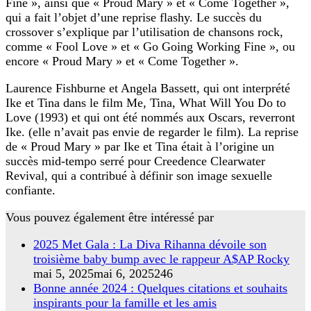
Fine », ainsi que « Proud Mary » et « Come Together »,
qui a fait l’objet d’une reprise flashy. Le succès du
crossover s’explique par l’utilisation de chansons rock,
comme « Fool Love » et « Go Going Working Fine », ou
encore « Proud Mary » et « Come Together ».
Laurence Fishburne et Angela Bassett, qui ont interprété
Ike et Tina dans le film Me, Tina, What Will You Do to
Love (1993) et qui ont été nommés aux Oscars, reverront
Ike. (elle n’avait pas envie de regarder le film). La reprise
de « Proud Mary » par Ike et Tina était à l’origine un
succès mid-tempo serré pour Creedence Clearwater
Revival, qui a contribué à définir son image sexuelle
confiante.
Vous pouvez également être intéressé par
2025 Met Gala : La Diva Rihanna dévoile son
troisième baby bump avec le rappeur A$AP Rocky
mai 5, 2025
mai 6, 2025
246
Bonne année 2024 : Quelques citations et souhaits
inspirants pour la famille et les amis