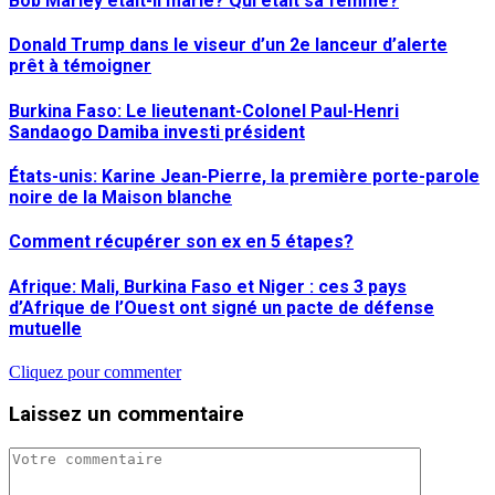
Bob Marley était-il marié? Qui était sa femme?
Donald Trump dans le viseur d’un 2e lanceur d’alerte
prêt à témoigner
Burkina Faso: Le lieutenant-Colonel Paul-Henri
Sandaogo Damiba investi président
États-unis: Karine Jean-Pierre, la première porte-parole
noire de la Maison blanche
Comment récupérer son ex en 5 étapes?
Afrique: Mali, Burkina Faso et Niger : ces 3 pays
d’Afrique de l’Ouest ont signé un pacte de défense
mutuelle
Cliquez pour commenter
Laissez un commentaire