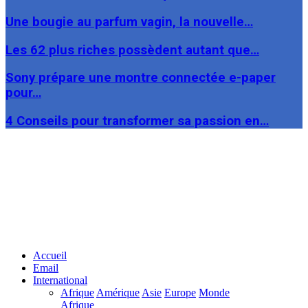
Une bougie au parfum vagin, la nouvelle…
Les 62 plus riches possèdent autant que…
Sony prépare une montre connectée e-paper
pour…
4 Conseils pour transformer sa passion en…
Facebook
Twitter
Linkedin
Accueil
Email
International
Afrique
Amérique
Asie
Europe
Monde
Afrique