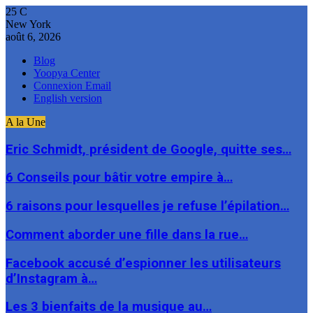
25
C
New York
août 6, 2026
Blog
Yoopya Center
Connexion Email
English version
A la Une
Eric Schmidt, président de Google, quitte ses…
6 Conseils pour bâtir votre empire à…
6 raisons pour lesquelles je refuse l’épilation…
Comment aborder une fille dans la rue…
Facebook accusé d’espionner les utilisateurs
d’Instagram à…
Les 3 bienfaits de la musique au…