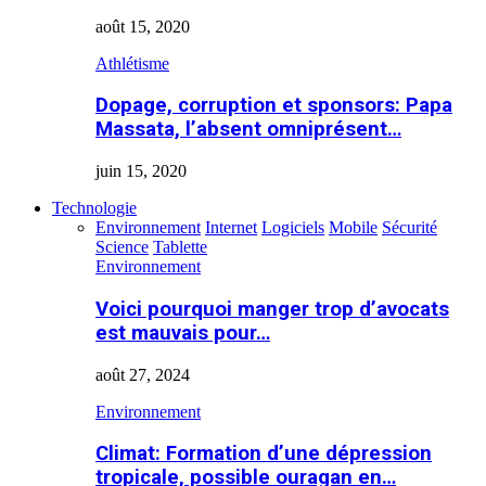
août 15, 2020
Athlétisme
Dopage, corruption et sponsors: Papa
Massata, l’absent omniprésent…
juin 15, 2020
Technologie
Environnement
Internet
Logiciels
Mobile
Sécurité
Science
Tablette
Environnement
Voici pourquoi manger trop d’avocats
est mauvais pour…
août 27, 2024
Environnement
Climat: Formation d’une dépression
tropicale, possible ouragan en…