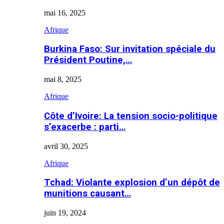
mai 16, 2025
Afrique
Burkina Faso: Sur invitation spéciale du
Président Poutine,…
mai 8, 2025
Afrique
Côte d’Ivoire: La tension socio-politique
s’exacerbe : parti…
avril 30, 2025
Afrique
Tchad: Violante explosion d’un dépôt de
munitions causant…
juin 19, 2024