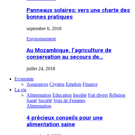
Panneaux solaires: vers une charte des
bonnes pratiques
septembre 6, 2018
Environnement
Au Mozambique, l’agriculture de
conservation au secours de…
juillet 24, 2018
Economie
Assurances
Cryptos
Emplois
Finance
La vie
Alimentation
Education
Insolite
Fait divers
Réligion
Santé
Société
Voix de Femmes
Alimentation
4 précieux conseils pour une
alimentation saine