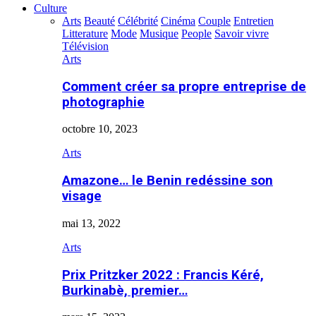
Culture
Arts
Beauté
Célébrité
Cinéma
Couple
Entretien
Litterature
Mode
Musique
People
Savoir vivre
Télévision
Arts
Comment créer sa propre entreprise de
photographie
octobre 10, 2023
Arts
Amazone… le Benin redéssine son
visage
mai 13, 2022
Arts
Prix Pritzker 2022 : Francis Kéré,
Burkinabè, premier…