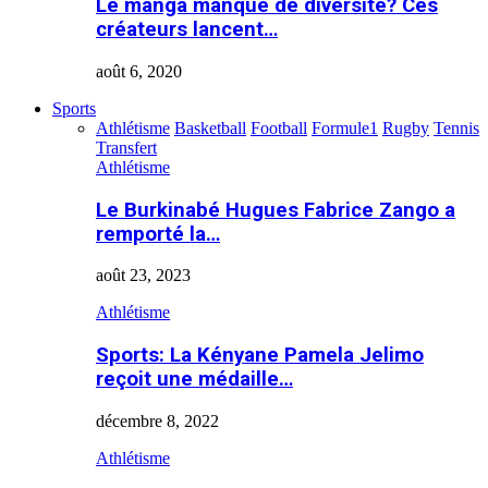
Le manga manque de diversité? Ces
créateurs lancent…
août 6, 2020
Sports
Athlétisme
Basketball
Football
Formule1
Rugby
Tennis
Transfert
Athlétisme
Le Burkinabé Hugues Fabrice Zango a
remporté la…
août 23, 2023
Athlétisme
Sports: La Kényane Pamela Jelimo
reçoit une médaille…
décembre 8, 2022
Athlétisme