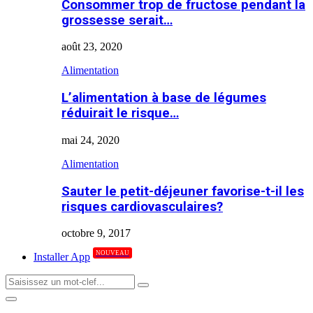
Consommer trop de fructose pendant la
grossesse serait…
août 23, 2020
Alimentation
L’alimentation à base de légumes
réduirait le risque…
mai 24, 2020
Alimentation
Sauter le petit-déjeuner favorise-t-il les
risques cardiovasculaires?
octobre 9, 2017
NOUVEAU
Installer App
Search
Search
for:
Primary