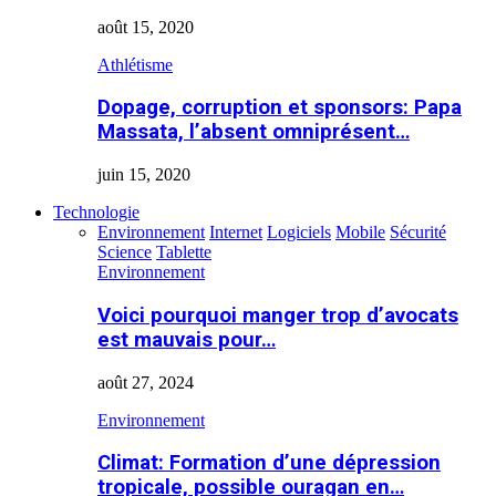
août 15, 2020
Athlétisme
Dopage, corruption et sponsors: Papa
Massata, l’absent omniprésent…
juin 15, 2020
Technologie
Environnement
Internet
Logiciels
Mobile
Sécurité
Science
Tablette
Environnement
Voici pourquoi manger trop d’avocats
est mauvais pour…
août 27, 2024
Environnement
Climat: Formation d’une dépression
tropicale, possible ouragan en…