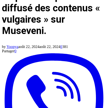
diffusé des contenus «
vulgaires » sur
Museveni.
by
Yoopya
août 22, 2024
août 22, 2024
0
381
Partager
0