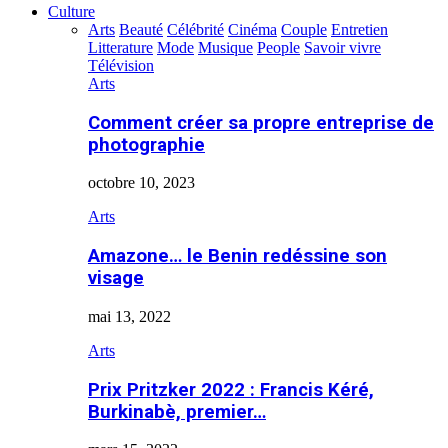
Culture
Arts
Beauté
Célébrité
Cinéma
Couple
Entretien
Litterature
Mode
Musique
People
Savoir vivre
Télévision
Arts
Comment créer sa propre entreprise de
photographie
octobre 10, 2023
Arts
Amazone… le Benin redéssine son
visage
mai 13, 2022
Arts
Prix Pritzker 2022 : Francis Kéré,
Burkinabè, premier…