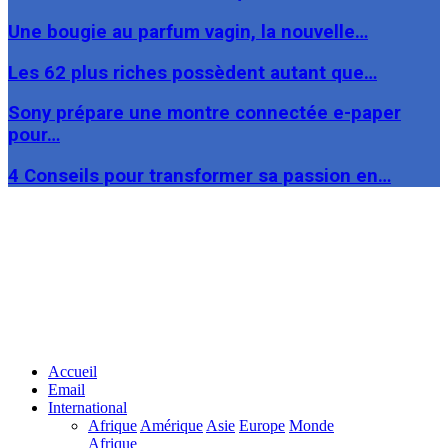
Une bougie au parfum vagin, la nouvelle…
Les 62 plus riches possèdent autant que…
Sony prépare une montre connectée e-paper
pour…
4 Conseils pour transformer sa passion en…
Facebook
Twitter
Linkedin
Accueil
Email
International
Afrique
Amérique
Asie
Europe
Monde
Afrique