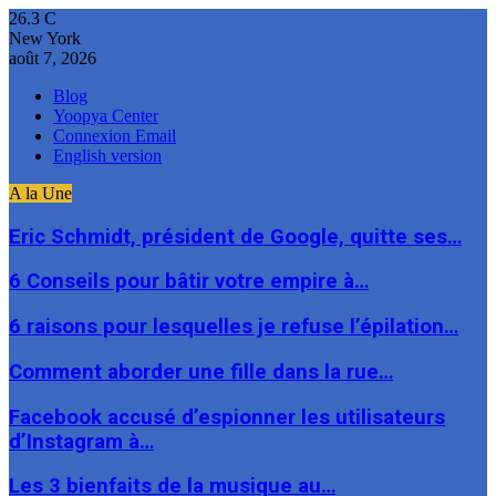
26.3
C
New York
août 7, 2026
Blog
Yoopya Center
Connexion Email
English version
A la Une
Eric Schmidt, président de Google, quitte ses…
6 Conseils pour bâtir votre empire à…
6 raisons pour lesquelles je refuse l’épilation…
Comment aborder une fille dans la rue…
Facebook accusé d’espionner les utilisateurs
d’Instagram à…
Les 3 bienfaits de la musique au…