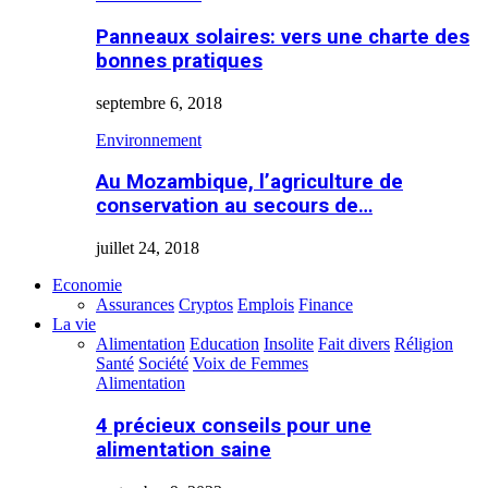
Panneaux solaires: vers une charte des
bonnes pratiques
septembre 6, 2018
Environnement
Au Mozambique, l’agriculture de
conservation au secours de…
juillet 24, 2018
Economie
Assurances
Cryptos
Emplois
Finance
La vie
Alimentation
Education
Insolite
Fait divers
Réligion
Santé
Société
Voix de Femmes
Alimentation
4 précieux conseils pour une
alimentation saine