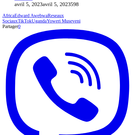
avril 5, 2023
avril 5, 2023
598
Africa
Edward Awebwa
Reseaux
Sociaux
TikTok
Uganda
Yoweri Museveni
Partager
0