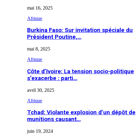
mai 16, 2025
Afrique
Burkina Faso: Sur invitation spéciale du
Président Poutine,…
mai 8, 2025
Afrique
Côte d’Ivoire: La tension socio-politique
s’exacerbe : parti…
avril 30, 2025
Afrique
Tchad: Violante explosion d’un dépôt de
munitions causant…
juin 19, 2024