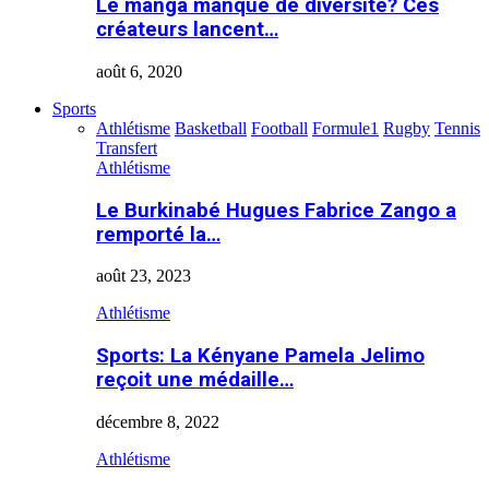
Le manga manque de diversité? Ces
créateurs lancent…
août 6, 2020
Sports
Athlétisme
Basketball
Football
Formule1
Rugby
Tennis
Transfert
Athlétisme
Le Burkinabé Hugues Fabrice Zango a
remporté la…
août 23, 2023
Athlétisme
Sports: La Kényane Pamela Jelimo
reçoit une médaille…
décembre 8, 2022
Athlétisme