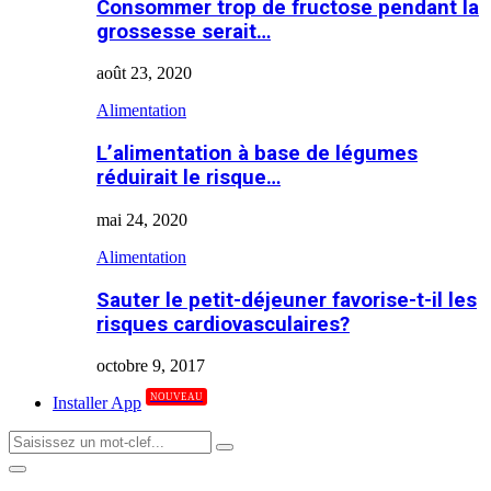
Consommer trop de fructose pendant la
grossesse serait…
août 23, 2020
Alimentation
L’alimentation à base de légumes
réduirait le risque…
mai 24, 2020
Alimentation
Sauter le petit-déjeuner favorise-t-il les
risques cardiovasculaires?
octobre 9, 2017
NOUVEAU
Installer App
Search
Search
for:
Primary