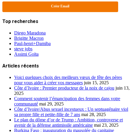
Créer Email
Top recherches
Diego Maradona
Brigitte Macron
Paul-henri+Damiba
steve jobs
Assimi Goïta
Articles récents
Voici quelques choix des meilleurs vœux de fête des pères
pour vous aider à créer vos messages
juin 15, 2025
Côte d’Ivoire : Premier producteur de la noix de cajou
juin 13,
2025
Comment soutenir l’émancipation des femmes dans votre
communauté
mai 29, 2025
Côte d’Ivoire/Abus sexuel incestueux : Un septuagénaire viol
sa propre fille et petite-fille de 7 ans
mai 28, 2025
Le plan du dôme d’or de Trump : Ambition, controverse et
avenir de la défense antimissile américaine
mai 23, 2025
Burkina Faso : inauguration du mausolée du capitaine