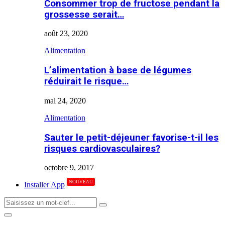
Consommer trop de fructose pendant la
grossesse serait…
août 23, 2020
Alimentation
L’alimentation à base de légumes
réduirait le risque…
mai 24, 2020
Alimentation
Sauter le petit-déjeuner favorise-t-il les
risques cardiovasculaires?
octobre 9, 2017
NOUVEAU
Installer App
Search
Search
for:
Primary