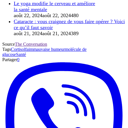
Le yoga modifie le cerveau et améliore
la santé mentale
août 22, 2024
août 22, 2024
480
Cataracte : vous craignez de vous faire opérer ? Voici
ce qu’il faut savoir
août 21, 2024
août 21, 2024
389
Source
The Conversation
Tags
Cortisol
faim
mauvaise humeur
molécule de
glucose
Santé
Partager
0