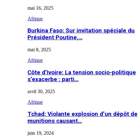
mai 16, 2025
Afrique
Burkina Faso: Sur invitation spéciale du
Président Poutine,…
mai 8, 2025
Afrique
Côte d’Ivoire: La tension socio-politique
s’exacerbe : parti…
avril 30, 2025
Afrique
Tchad: Violante explosion d’un dépôt de
munitions causant…
juin 19, 2024