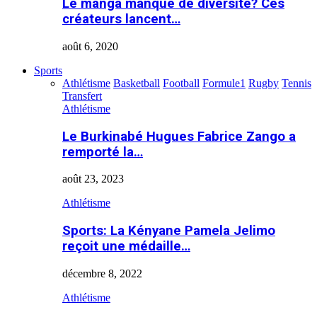
Le manga manque de diversité? Ces
créateurs lancent…
août 6, 2020
Sports
Athlétisme
Basketball
Football
Formule1
Rugby
Tennis
Transfert
Athlétisme
Le Burkinabé Hugues Fabrice Zango a
remporté la…
août 23, 2023
Athlétisme
Sports: La Kényane Pamela Jelimo
reçoit une médaille…
décembre 8, 2022
Athlétisme