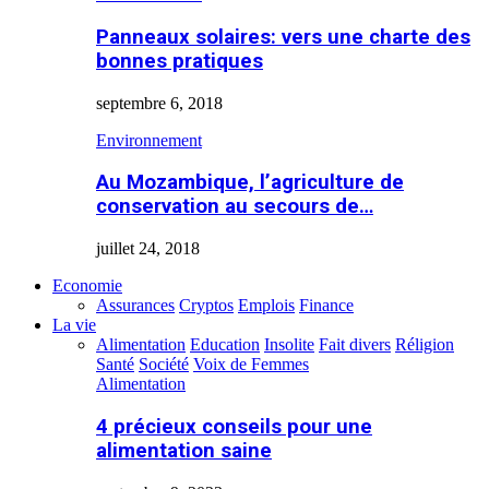
Panneaux solaires: vers une charte des
bonnes pratiques
septembre 6, 2018
Environnement
Au Mozambique, l’agriculture de
conservation au secours de…
juillet 24, 2018
Economie
Assurances
Cryptos
Emplois
Finance
La vie
Alimentation
Education
Insolite
Fait divers
Réligion
Santé
Société
Voix de Femmes
Alimentation
4 précieux conseils pour une
alimentation saine