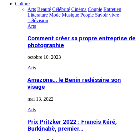
Culture
Arts
Beauté
Célébrité
Cinéma
Couple
Entretien
Litterature
Mode
Musique
People
Savoir vivre
Télévision
Arts
Comment créer sa propre entreprise de
photographie
octobre 10, 2023
Arts
Amazone… le Benin redéssine son
visage
mai 13, 2022
Arts
Prix Pritzker 2022 : Francis Kéré,
Burkinabè, premier…