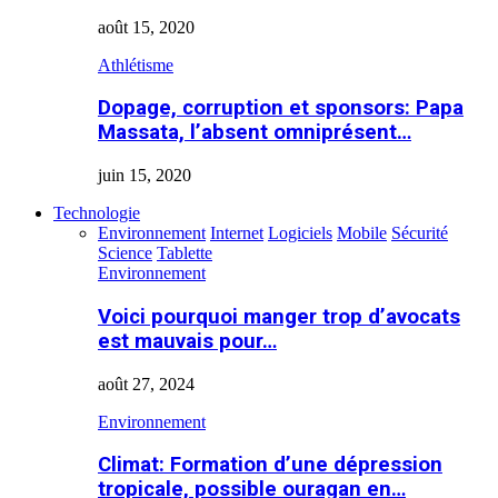
août 15, 2020
Athlétisme
Dopage, corruption et sponsors: Papa
Massata, l’absent omniprésent…
juin 15, 2020
Technologie
Environnement
Internet
Logiciels
Mobile
Sécurité
Science
Tablette
Environnement
Voici pourquoi manger trop d’avocats
est mauvais pour…
août 27, 2024
Environnement
Climat: Formation d’une dépression
tropicale, possible ouragan en…