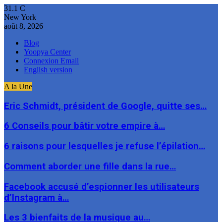
31.1
C
New York
août 8, 2026
Blog
Yoopya Center
Connexion Email
English version
A la Une
Eric Schmidt, président de Google, quitte ses…
6 Conseils pour bâtir votre empire à…
6 raisons pour lesquelles je refuse l’épilation…
Comment aborder une fille dans la rue…
Facebook accusé d’espionner les utilisateurs
d’Instagram à…
Les 3 bienfaits de la musique au…