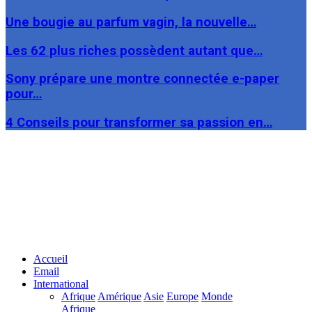
Une bougie au parfum vagin, la nouvelle…
Les 62 plus riches possèdent autant que…
Sony prépare une montre connectée e-paper
pour…
4 Conseils pour transformer sa passion en…
Facebook
Twitter
Linkedin
Accueil
Email
International
Afrique
Amérique
Asie
Europe
Monde
Afrique