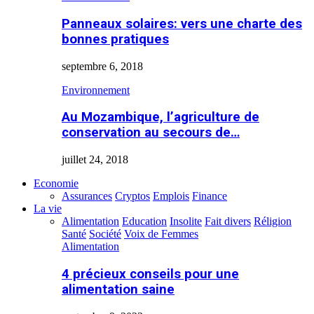
Panneaux solaires: vers une charte des
bonnes pratiques
septembre 6, 2018
Environnement
Au Mozambique, l’agriculture de
conservation au secours de…
juillet 24, 2018
Economie
Assurances
Cryptos
Emplois
Finance
La vie
Alimentation
Education
Insolite
Fait divers
Réligion
Santé
Société
Voix de Femmes
Alimentation
4 précieux conseils pour une
alimentation saine