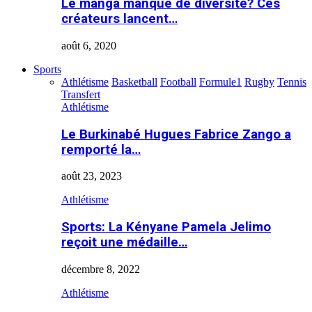
Le manga manque de diversité? Ces
créateurs lancent…
août 6, 2020
Sports
Athlétisme
Basketball
Football
Formule1
Rugby
Tennis
Transfert
Athlétisme
Le Burkinabé Hugues Fabrice Zango a
remporté la…
août 23, 2023
Athlétisme
Sports: La Kényane Pamela Jelimo
reçoit une médaille…
décembre 8, 2022
Athlétisme