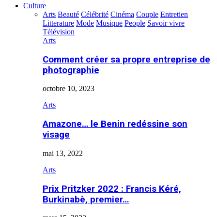
Culture
Arts
Beauté
Célébrité
Cinéma
Couple
Entretien
Litterature
Mode
Musique
People
Savoir vivre
Télévision
Arts
Comment créer sa propre entreprise de
photographie
octobre 10, 2023
Arts
Amazone… le Benin redéssine son
visage
mai 13, 2022
Arts
Prix Pritzker 2022 : Francis Kéré,
Burkinabè, premier…