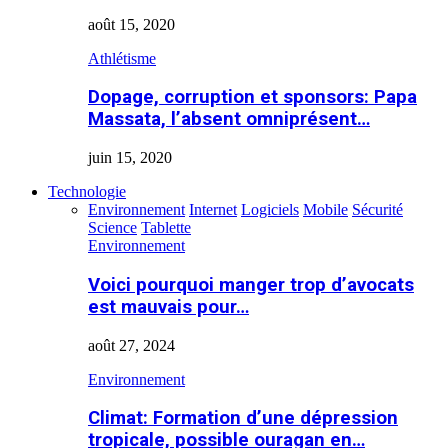
août 15, 2020
Athlétisme
Dopage, corruption et sponsors: Papa
Massata, l’absent omniprésent…
juin 15, 2020
Technologie
Environnement
Internet
Logiciels
Mobile
Sécurité
Science
Tablette
Environnement
Voici pourquoi manger trop d’avocats
est mauvais pour…
août 27, 2024
Environnement
Climat: Formation d’une dépression
tropicale, possible ouragan en…