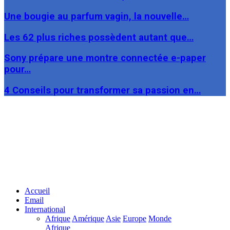
Une bougie au parfum vagin, la nouvelle…
Les 62 plus riches possèdent autant que…
Sony prépare une montre connectée e-paper
pour…
4 Conseils pour transformer sa passion en…
Facebook
Twitter
Linkedin
Accueil
Email
International
Afrique
Amérique
Asie
Europe
Monde
Afrique