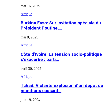
mai 16, 2025
Afrique
Burkina Faso: Sur invitation spéciale du
Président Poutine,…
mai 8, 2025
Afrique
Côte d’Ivoire: La tension socio-politique
s’exacerbe : parti…
avril 30, 2025
Afrique
Tchad: Violante explosion d’un dépôt de
munitions causant…
juin 19, 2024