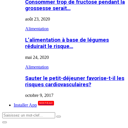
Consommer trop de fructose pendant la
grossesse serait…
août 23, 2020
Alimentation
L’alimentation à base de légumes
réduirait le risque…
mai 24, 2020
Alimentation
Sauter le petit-déjeuner favorise-t-il les
risques cardiovasculaires?
octobre 9, 2017
NOUVEAU
Installer App
Search
Search
for:
Primary