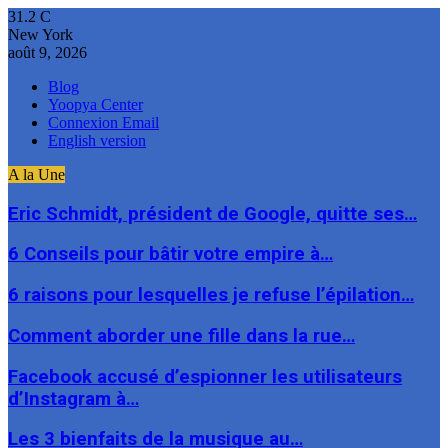
31.2
C
New York
août 9, 2026
Blog
Yoopya Center
Connexion Email
English version
A la Une
Eric Schmidt, président de Google, quitte ses…
6 Conseils pour bâtir votre empire à…
6 raisons pour lesquelles je refuse l’épilation…
Comment aborder une fille dans la rue…
Facebook accusé d’espionner les utilisateurs
d’Instagram à…
Les 3 bienfaits de la musique au…