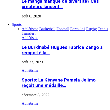
Le manga manque de diversité? Ces
créateurs lancent…
août 6, 2020
Sports
Athlétisme
Basketball
Football
Formule1
Rugby
Tennis
Transfert
Athlétisme
Le Burkinabé Hugues Fabrice Zango a
remporté la…
août 23, 2023
Athlétisme
Sports: La Kényane Pamela Jelimo
reçoit une médaille…
décembre 8, 2022
Athlétisme