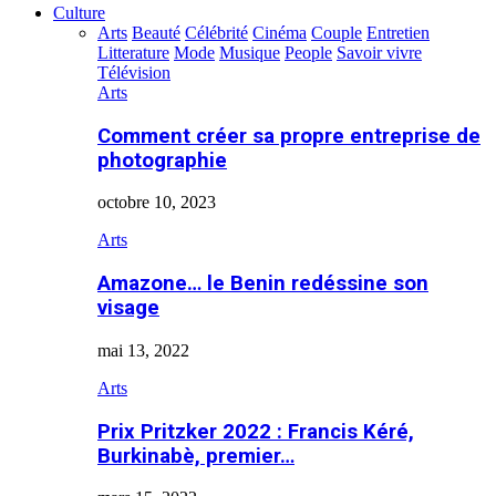
Culture
Arts
Beauté
Célébrité
Cinéma
Couple
Entretien
Litterature
Mode
Musique
People
Savoir vivre
Télévision
Arts
Comment créer sa propre entreprise de
photographie
octobre 10, 2023
Arts
Amazone… le Benin redéssine son
visage
mai 13, 2022
Arts
Prix Pritzker 2022 : Francis Kéré,
Burkinabè, premier…