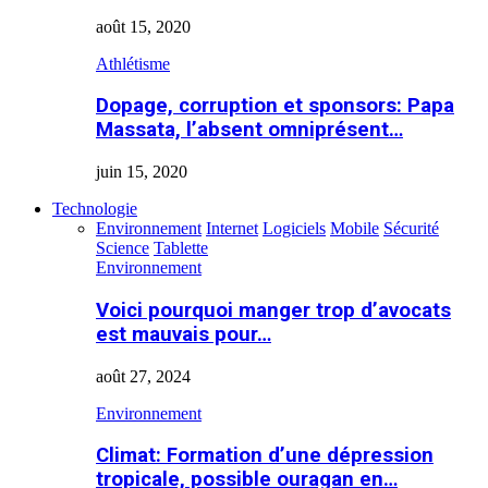
août 15, 2020
Athlétisme
Dopage, corruption et sponsors: Papa
Massata, l’absent omniprésent…
juin 15, 2020
Technologie
Environnement
Internet
Logiciels
Mobile
Sécurité
Science
Tablette
Environnement
Voici pourquoi manger trop d’avocats
est mauvais pour…
août 27, 2024
Environnement
Climat: Formation d’une dépression
tropicale, possible ouragan en…