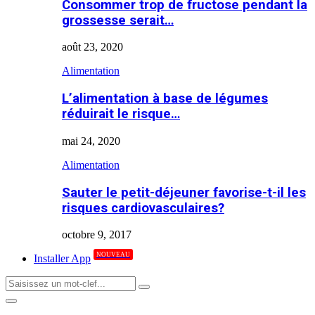
Consommer trop de fructose pendant la
grossesse serait…
août 23, 2020
Alimentation
L’alimentation à base de légumes
réduirait le risque…
mai 24, 2020
Alimentation
Sauter le petit-déjeuner favorise-t-il les
risques cardiovasculaires?
octobre 9, 2017
NOUVEAU
Installer App
Search
Search
for:
Primary