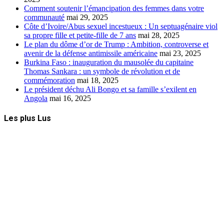
Comment soutenir l’émancipation des femmes dans votre
communauté
mai 29, 2025
Côte d’Ivoire/Abus sexuel incestueux : Un septuagénaire viol
sa propre fille et petite-fille de 7 ans
mai 28, 2025
Le plan du dôme d’or de Trump : Ambition, controverse et
avenir de la défense antimissile américaine
mai 23, 2025
Burkina Faso : inauguration du mausolée du capitaine
Thomas Sankara : un symbole de révolution et de
commémoration
mai 18, 2025
Le président déchu Ali Bongo et sa famille s’exilent en
Angola
mai 16, 2025
Les plus Lus