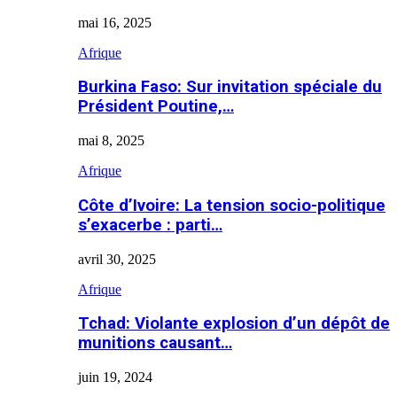
mai 16, 2025
Afrique
Burkina Faso: Sur invitation spéciale du
Président Poutine,…
mai 8, 2025
Afrique
Côte d’Ivoire: La tension socio-politique
s’exacerbe : parti…
avril 30, 2025
Afrique
Tchad: Violante explosion d’un dépôt de
munitions causant…
juin 19, 2024