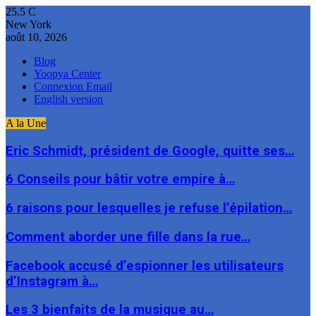
25.5
C
New York
août 10, 2026
Blog
Yoopya Center
Connexion Email
English version
A la Une
Eric Schmidt, président de Google, quitte ses…
6 Conseils pour bâtir votre empire à…
6 raisons pour lesquelles je refuse l’épilation…
Comment aborder une fille dans la rue…
Facebook accusé d’espionner les utilisateurs
d’Instagram à…
Les 3 bienfaits de la musique au…