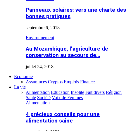
Panneaux solaires: vers une charte des
bonnes pratiques
septembre 6, 2018
Environnement
Au Mozambique, l’agriculture de
conservation au secours de…
juillet 24, 2018
Economie
Assurances
Cryptos
Emplois
Finance
La vie
Alimentation
Education
Insolite
Fait divers
Réligion
Santé
Société
Voix de Femmes
Alimentation
4 précieux conseils pour une
alimentation saine