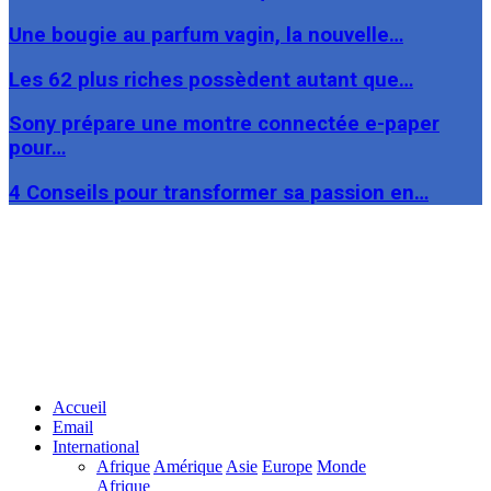
Une bougie au parfum vagin, la nouvelle…
Les 62 plus riches possèdent autant que…
Sony prépare une montre connectée e-paper
pour…
4 Conseils pour transformer sa passion en…
Facebook
Twitter
Linkedin
Accueil
Email
International
Afrique
Amérique
Asie
Europe
Monde
Afrique