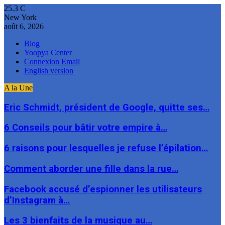
25.3
C
New York
août 6, 2026
Blog
Yoopya Center
Connexion Email
English version
A la Une
Eric Schmidt, président de Google, quitte ses…
6 Conseils pour bâtir votre empire à…
6 raisons pour lesquelles je refuse l’épilation…
Comment aborder une fille dans la rue…
Facebook accusé d’espionner les utilisateurs
d’Instagram à…
Les 3 bienfaits de la musique au…