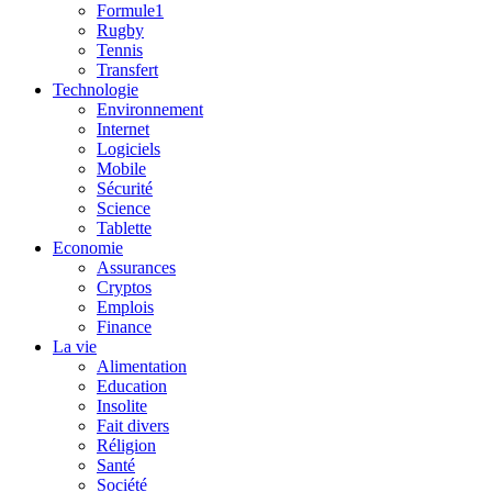
Formule1
Rugby
Tennis
Transfert
Technologie
Environnement
Internet
Logiciels
Mobile
Sécurité
Science
Tablette
Economie
Assurances
Cryptos
Emplois
Finance
La vie
Alimentation
Education
Insolite
Fait divers
Réligion
Santé
Société