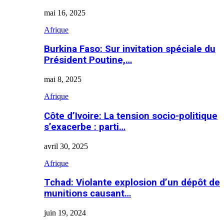
mai 16, 2025
Afrique
Burkina Faso: Sur invitation spéciale du
Président Poutine,…
mai 8, 2025
Afrique
Côte d’Ivoire: La tension socio-politique
s’exacerbe : parti…
avril 30, 2025
Afrique
Tchad: Violante explosion d’un dépôt de
munitions causant…
juin 19, 2024