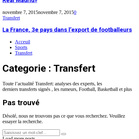
Real Madrid»
Ronaldo
restera
novembre 7, 2015
novembre 7, 2015
0
au
La
Transfert
Real
France,
Madrid»
3e
La France, 3e pays dans l’export de footballeurs
pays
dans
La
La
La
Acceuil
l’export
France,
France,
France,
Sports
de
3e
3e
3e
Transfert
footballeurs
pays
pays
pays
dans
dans
dans
Categorie : Transfert
l’export
l’export
l’export
de
de
de
footballeurs
footballeurs
footballeurs
Toute l’actualité Transfert:
analyses des experts,
les
derniers
transferts
signés , les rumeurs, Football, Basketball et plus
Pas trouvé
Désolé, nous ne trouvons pas ce que vous recherchez. Veuillez
essayer la recherche.
Search
Search
for:
Load more posts