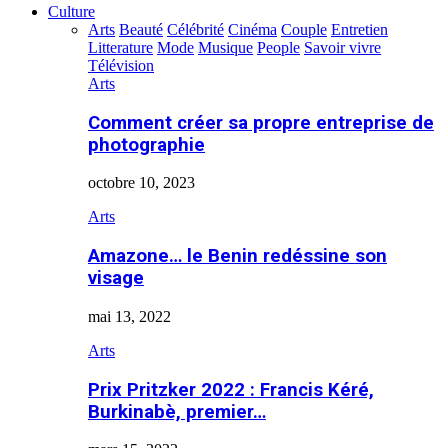
Culture
Arts
Beauté
Célébrité
Cinéma
Couple
Entretien
Litterature
Mode
Musique
People
Savoir vivre
Télévision
Arts
Comment créer sa propre entreprise de
photographie
octobre 10, 2023
Arts
Amazone… le Benin redéssine son
visage
mai 13, 2022
Arts
Prix Pritzker 2022 : Francis Kéré,
Burkinabè, premier…