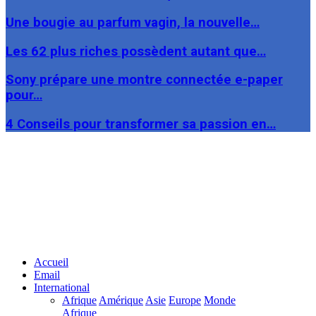
Une bougie au parfum vagin, la nouvelle…
Les 62 plus riches possèdent autant que…
Sony prépare une montre connectée e-paper
pour…
4 Conseils pour transformer sa passion en…
Facebook
Twitter
Linkedin
Accueil
Email
International
Afrique
Amérique
Asie
Europe
Monde
Afrique