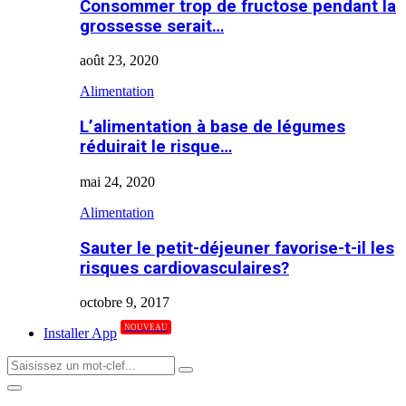
Consommer trop de fructose pendant la
grossesse serait…
août 23, 2020
Alimentation
L’alimentation à base de légumes
réduirait le risque…
mai 24, 2020
Alimentation
Sauter le petit-déjeuner favorise-t-il les
risques cardiovasculaires?
octobre 9, 2017
NOUVEAU
Installer App
Search
Search
for:
Primary