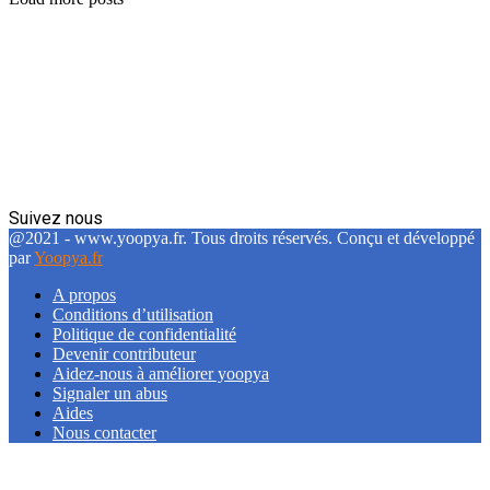
Suivez nous
Facebook
Twitter
Linkedin
@2021 - www.yoopya.fr. Tous droits réservés. Conçu et développé
par
Yoopya.fr
A propos
Conditions d’utilisation
Politique de confidentialité
Devenir contributeur
Aidez-nous à améliorer yoopya
Signaler un abus
Aides
Nous contacter