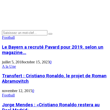
Menu
Search
Search
for:
Le
Football
Bayern
a
Le Bayern a recruté Pavard pour 2019, selon un
recruté
magazine...
Pavard
pour
juillet 5, 2018
octobre 15, 2023
0
2019,
Transfert
A la Une
selon
:
un
Cristiano
Transfert : Cristiano Ronaldo, le projet de Roman
magazine
Ronaldo,
Abramovitch
allemand
le
projet
novembre 12, 2015
0
de
Jorge
Football
Roman
Mendes
Abramovitch
:
Jorge Mendes : «Cristiano Ronaldo restera au
«Cristiano