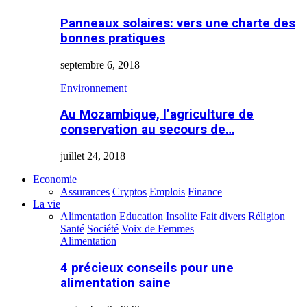
Panneaux solaires: vers une charte des
bonnes pratiques
septembre 6, 2018
Environnement
Au Mozambique, l’agriculture de
conservation au secours de…
juillet 24, 2018
Economie
Assurances
Cryptos
Emplois
Finance
La vie
Alimentation
Education
Insolite
Fait divers
Réligion
Santé
Société
Voix de Femmes
Alimentation
4 précieux conseils pour une
alimentation saine