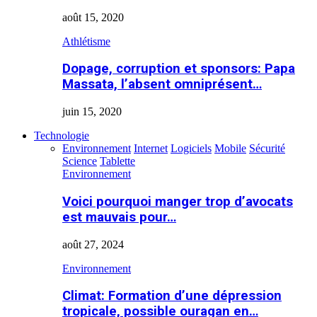
août 15, 2020
Athlétisme
Dopage, corruption et sponsors: Papa
Massata, l’absent omniprésent…
juin 15, 2020
Technologie
Environnement
Internet
Logiciels
Mobile
Sécurité
Science
Tablette
Environnement
Voici pourquoi manger trop d’avocats
est mauvais pour…
août 27, 2024
Environnement
Climat: Formation d’une dépression
tropicale, possible ouragan en…