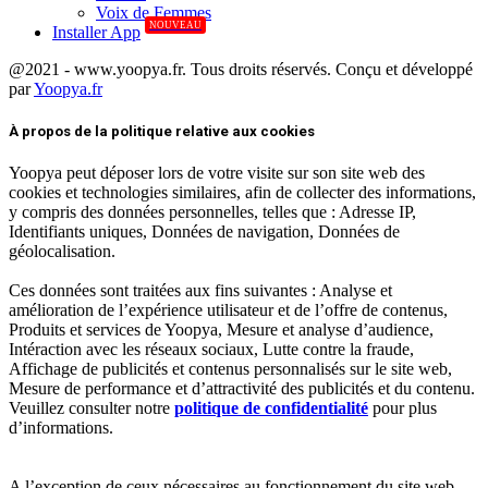
Voix de Femmes
NOUVEAU
Installer App
@2021 - www.yoopya.fr. Tous droits réservés. Conçu et développé
par
Yoopya.fr
Facebook
Twitter
Linkedin
À propos de la politique relative aux cookies
Yoopya peut déposer lors de votre visite sur son site web des
cookies et technologies similaires, afin de collecter des informations,
y compris des données personnelles, telles que : Adresse IP,
Identifiants uniques, Données de navigation, Données de
géolocalisation.
Ces données sont traitées aux fins suivantes : Analyse et
amélioration de l’expérience utilisateur et de l’offre de contenus,
Produits et services de Yoopya, Mesure et analyse d’audience,
Intéraction avec les réseaux sociaux, Lutte contre la fraude,
Affichage de publicités et contenus personnalisés sur le site web,
Mesure de performance et d’attractivité des publicités et du contenu.
Veuillez consulter notre
politique de confidentialité
pour plus
d’informations.
A l’exception de ceux nécessaires au fonctionnement du site web