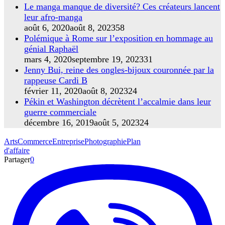
Le manga manque de diversité? Ces créateurs lancent
leur afro-manga
août 6, 2020
août 8, 2023
58
Polémique à Rome sur l’exposition en hommage au
génial Raphaël
mars 4, 2020
septembre 19, 2023
31
Jenny Bui, reine des ongles-bijoux couronnée par la
rappeuse Cardi B
février 11, 2020
août 8, 2023
24
Pékin et Washington décrètent l’accalmie dans leur
guerre commerciale
décembre 16, 2019
août 5, 2023
24
Arts
Commerce
Entreprise
Photographie
Plan
d'affaire
Partager
0