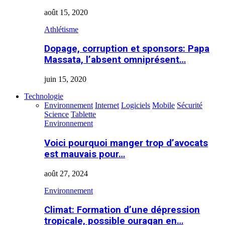
août 15, 2020
Athlétisme
Dopage, corruption et sponsors: Papa
Massata, l’absent omniprésent…
juin 15, 2020
Technologie
Environnement
Internet
Logiciels
Mobile
Sécurité
Science
Tablette
Environnement
Voici pourquoi manger trop d’avocats
est mauvais pour…
août 27, 2024
Environnement
Climat: Formation d’une dépression
tropicale, possible ouragan en…