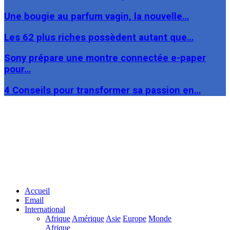
Une bougie au parfum vagin, la nouvelle…
Les 62 plus riches possèdent autant que…
Sony prépare une montre connectée e-paper
pour…
4 Conseils pour transformer sa passion en…
Facebook
Twitter
Linkedin
Accueil
Email
International
Afrique
Amérique
Asie
Europe
Monde
Afrique