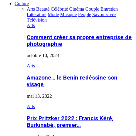
Culture
Arts
Beauté
Célébrité
Cinéma
Couple
Entretien
Litterature
Mode
Musique
People
Savoir vivre
Télévision
Arts
Comment créer sa propre entreprise de
photographie
octobre 10, 2023
Arts
Amazone… le Benin redéssine son
visage
mai 13, 2022
Arts
Prix Pritzker 2022 : Francis Kéré,
Burkinabè, premier…