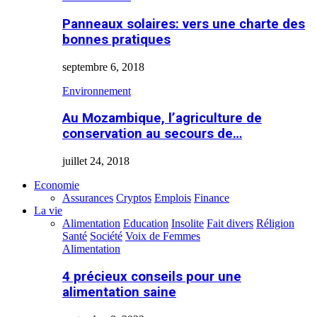
Panneaux solaires: vers une charte des
bonnes pratiques
septembre 6, 2018
Environnement
Au Mozambique, l’agriculture de
conservation au secours de…
juillet 24, 2018
Economie
Assurances
Cryptos
Emplois
Finance
La vie
Alimentation
Education
Insolite
Fait divers
Réligion
Santé
Société
Voix de Femmes
Alimentation
4 précieux conseils pour une
alimentation saine