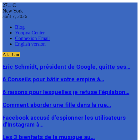
27.1
C
New York
août 7, 2026
Blog
Yoopya Center
Connexion Email
English version
A la Une
Eric Schmidt, président de Google, quitte ses…
6 Conseils pour bâtir votre empire à…
6 raisons pour lesquelles je refuse l’épilation…
Comment aborder une fille dans la rue…
Facebook accusé d’espionner les utilisateurs
d’Instagram à…
Les 3 bienfaits de la musique au…