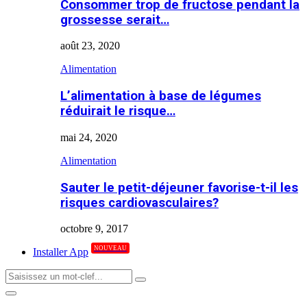
Consommer trop de fructose pendant la
grossesse serait…
août 23, 2020
Alimentation
L’alimentation à base de légumes
réduirait le risque…
mai 24, 2020
Alimentation
Sauter le petit-déjeuner favorise-t-il les
risques cardiovasculaires?
octobre 9, 2017
NOUVEAU
Installer App
Search
Search
for:
Primary