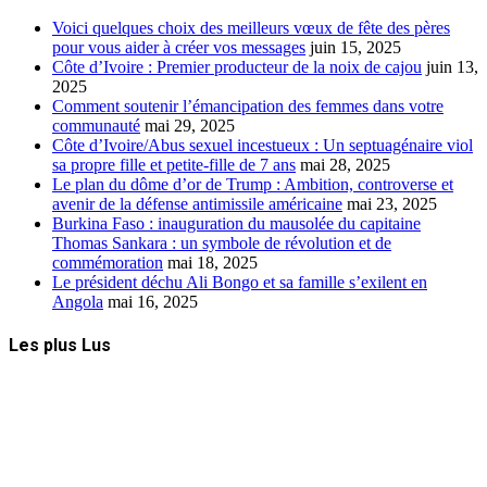
Voici quelques choix des meilleurs vœux de fête des pères
pour vous aider à créer vos messages
juin 15, 2025
Côte d’Ivoire : Premier producteur de la noix de cajou
juin 13,
2025
Comment soutenir l’émancipation des femmes dans votre
communauté
mai 29, 2025
Côte d’Ivoire/Abus sexuel incestueux : Un septuagénaire viol
sa propre fille et petite-fille de 7 ans
mai 28, 2025
Le plan du dôme d’or de Trump : Ambition, controverse et
avenir de la défense antimissile américaine
mai 23, 2025
Burkina Faso : inauguration du mausolée du capitaine
Thomas Sankara : un symbole de révolution et de
commémoration
mai 18, 2025
Le président déchu Ali Bongo et sa famille s’exilent en
Angola
mai 16, 2025
Les plus Lus