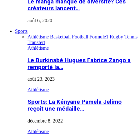
Le manga manque de diversité? Ces
créateurs lancent…
août 6, 2020
Sports
Athlétisme
Basketball
Football
Formule1
Rugby
Tennis
Transfert
Athlétisme
Le Burkinabé Hugues Fabrice Zango a
remporté la…
août 23, 2023
Athlétisme
Sports: La Kényane Pamela Jelimo
reçoit une médaille…
décembre 8, 2022
Athlétisme