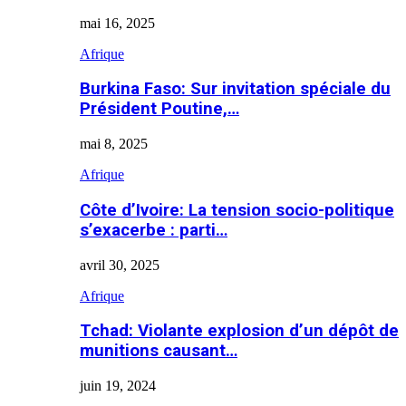
mai 16, 2025
Afrique
Burkina Faso: Sur invitation spéciale du
Président Poutine,…
mai 8, 2025
Afrique
Côte d’Ivoire: La tension socio-politique
s’exacerbe : parti…
avril 30, 2025
Afrique
Tchad: Violante explosion d’un dépôt de
munitions causant…
juin 19, 2024