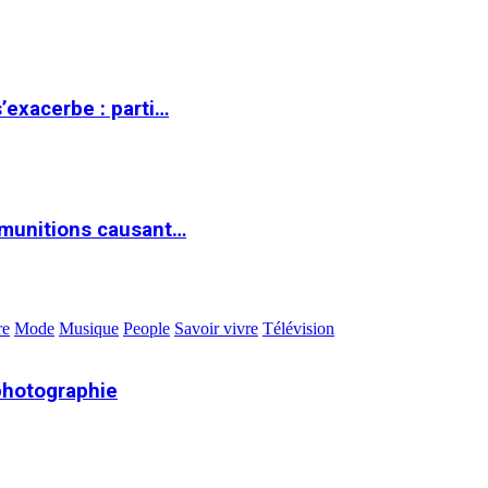
s’exacerbe : parti…
 munitions causant…
re
Mode
Musique
People
Savoir vivre
Télévision
photographie