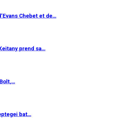
 d’Evans Chebet et de…
Keitany prend sa…
Bolt,…
ptegei bat…