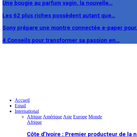
Une bougie au parfum vagin, la nouvelle…
Les 62 plus riches possèdent autant que…
Sony prépare une montre connectée e-paper pou
4 Conseils pour transformer sa passion en…
Facebook
Twitter
Linkedin
Accueil
Email
International
Afrique
Amérique
Asie
Europe
Monde
Afrique
Côte d’Ivoire : Premier producteur de la 