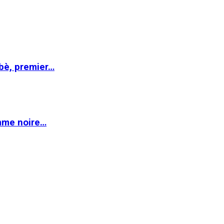
abè, premier…
emme noire…