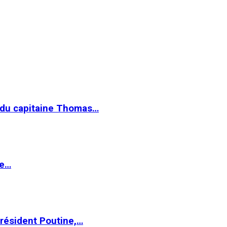
e du capitaine Thomas…
le…
Président Poutine,…