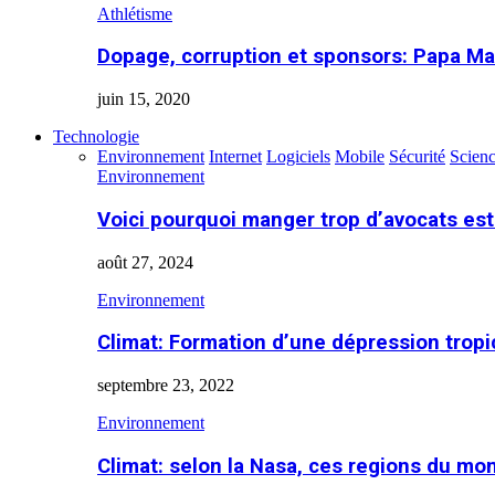
Athlétisme
Dopage, corruption et sponsors: Papa Ma
juin 15, 2020
Technologie
Environnement
Internet
Logiciels
Mobile
Sécurité
Scien
Environnement
Voici pourquoi manger trop d’avocats es
août 27, 2024
Environnement
Climat: Formation d’une dépression tropi
septembre 23, 2022
Environnement
Climat: selon la Nasa, ces regions du m