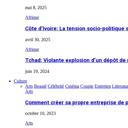
mai 8, 2025
Afrique
Côte d’Ivoire: La tension socio-politique 
avril 30, 2025
Afrique
Tchad: Violante explosion d’un dépôt de
juin 19, 2024
Culture
Arts
Beauté
Célébrité
Cinéma
Couple
Entretien
Litteratu
Arts
Comment créer sa propre entreprise de 
octobre 10, 2023
Arts