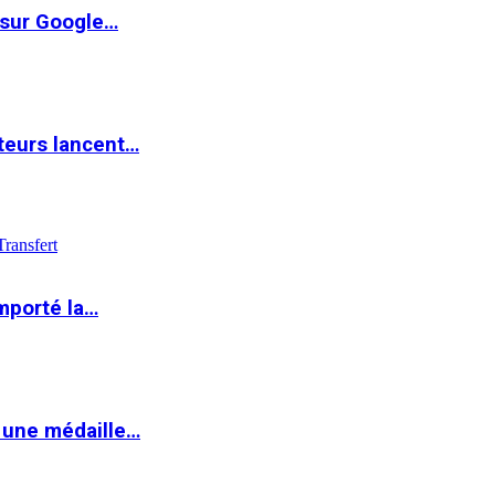
 sur Google…
teurs lancent…
Transfert
mporté la…
 une médaille…