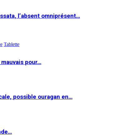
ssata, l’absent omniprésent…
ce
Tablette
t mauvais pour…
cale, possible ouragan en…
onde…