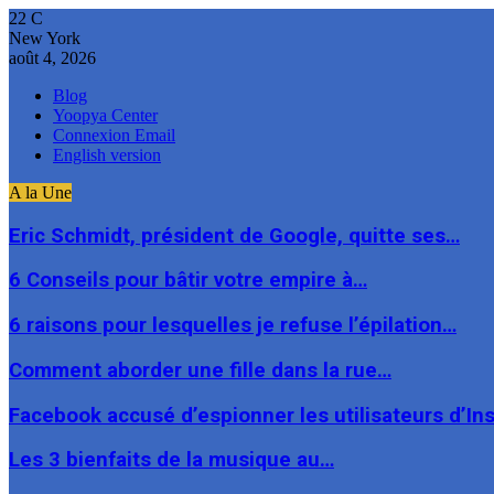
22
C
New York
août 4, 2026
Blog
Yoopya Center
Connexion Email
English version
A la Une
Eric Schmidt, président de Google, quitte ses…
6 Conseils pour bâtir votre empire à…
6 raisons pour lesquelles je refuse l’épilation…
Comment aborder une fille dans la rue…
Facebook accusé d’espionner les utilisateurs d’I
Les 3 bienfaits de la musique au…