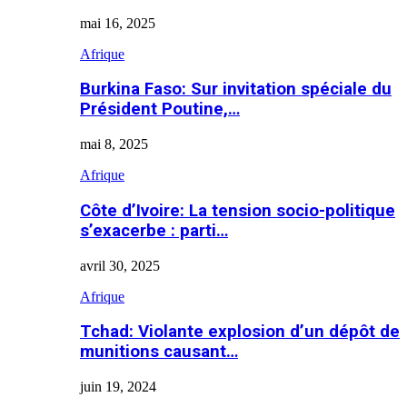
mai 16, 2025
Afrique
Burkina Faso: Sur invitation spéciale du
Président Poutine,…
mai 8, 2025
Afrique
Côte d’Ivoire: La tension socio-politique
s’exacerbe : parti…
avril 30, 2025
Afrique
Tchad: Violante explosion d’un dépôt de
munitions causant…
juin 19, 2024