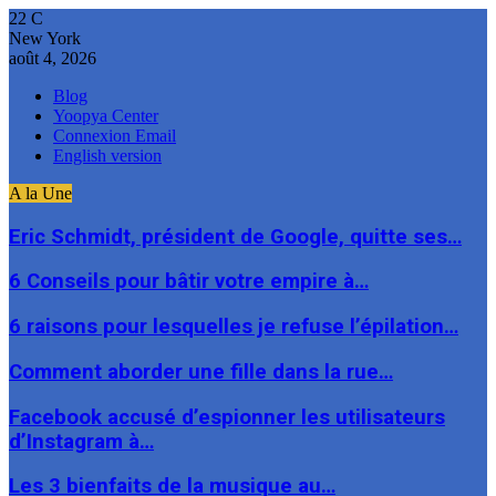
22
C
New York
août 4, 2026
Blog
Yoopya Center
Connexion Email
English version
A la Une
Eric Schmidt, président de Google, quitte ses…
6 Conseils pour bâtir votre empire à…
6 raisons pour lesquelles je refuse l’épilation…
Comment aborder une fille dans la rue…
Facebook accusé d’espionner les utilisateurs
d’Instagram à…
Les 3 bienfaits de la musique au…