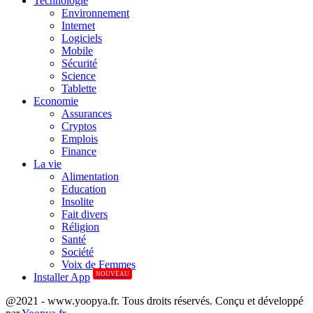
Technologie
Environnement
Internet
Logiciels
Mobile
Sécurité
Science
Tablette
Economie
Assurances
Cryptos
Emplois
Finance
La vie
Alimentation
Education
Insolite
Fait divers
Réligion
Santé
Société
Voix de Femmes
NOUVEAU
Installer App
@2021 - www.yoopya.fr. Tous droits réservés. Conçu et développé