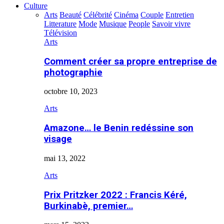
Culture
Arts
Beauté
Célébrité
Cinéma
Couple
Entretien
Litterature
Mode
Musique
People
Savoir vivre
Télévision
Arts
Comment créer sa propre entreprise de
photographie
octobre 10, 2023
Arts
Amazone… le Benin redéssine son
visage
mai 13, 2022
Arts
Prix Pritzker 2022 : Francis Kéré,
Burkinabè, premier…