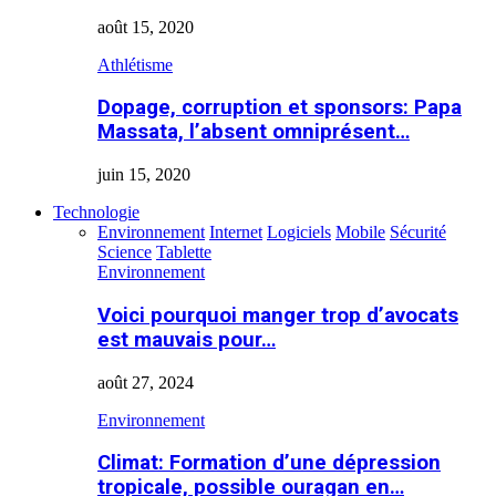
août 15, 2020
Athlétisme
Dopage, corruption et sponsors: Papa
Massata, l’absent omniprésent…
juin 15, 2020
Technologie
Environnement
Internet
Logiciels
Mobile
Sécurité
Science
Tablette
Environnement
Voici pourquoi manger trop d’avocats
est mauvais pour…
août 27, 2024
Environnement
Climat: Formation d’une dépression
tropicale, possible ouragan en…