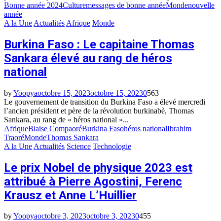
Bonne année 2024
Culture
messages de bonne année
Monde
nouvelle
année
A la Une
Actualités
Afrique
Monde
Burkina Faso : Le capitaine Thomas
Sankara élevé au rang de héros
national
by
Yoopya
octobre 15, 2023
octobre 15, 2023
0
563
Le gouvernement de transition du Burkina Faso a élevé mercredi
l’ancien président et père de la révolution burkinabè, Thomas
Sankara, au rang de « héros national »...
Afrique
Blaise Compaoré
Burkina Faso
héros national
Ibrahim
Traoré
Monde
Thomas Sankara
A la Une
Actualités
Science
Technologie
Le prix Nobel de physique 2023 est
attribué à Pierre Agostini, Ferenc
Krausz et Anne L’Huillier
by
Yoopya
octobre 3, 2023
octobre 3, 2023
0
455