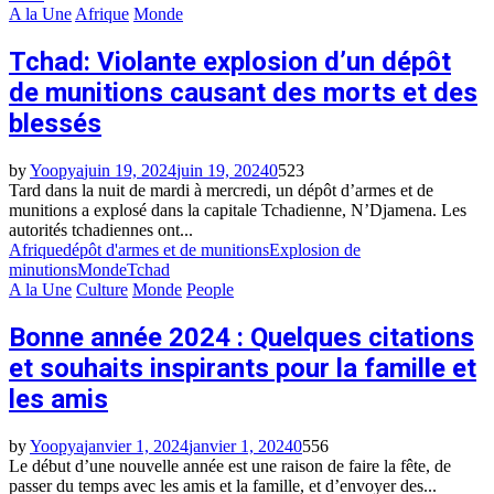
A la Une
Afrique
Monde
Tchad: Violante explosion d’un dépôt
de munitions causant des morts et des
blessés
by
Yoopya
juin 19, 2024
juin 19, 2024
0
523
Tard dans la nuit de mardi à mercredi, un dépôt d’armes et de
munitions a explosé dans la capitale Tchadienne, N’Djamena. Les
autorités tchadiennes ont...
Afrique
dépôt d'armes et de munitions
Explosion de
minutions
Monde
Tchad
A la Une
Culture
Monde
People
Bonne année 2024 : Quelques citations
et souhaits inspirants pour la famille et
les amis
by
Yoopya
janvier 1, 2024
janvier 1, 2024
0
556
Le début d’une nouvelle année est une raison de faire la fête, de
passer du temps avec les amis et la famille, et d’envoyer des...