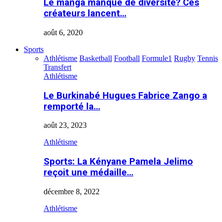
Le manga manque de diversité? Ces
créateurs lancent…
août 6, 2020
Sports
Athlétisme
Basketball
Football
Formule1
Rugby
Tennis
Transfert
Athlétisme
Le Burkinabé Hugues Fabrice Zango a
remporté la…
août 23, 2023
Athlétisme
Sports: La Kényane Pamela Jelimo
reçoit une médaille…
décembre 8, 2022
Athlétisme