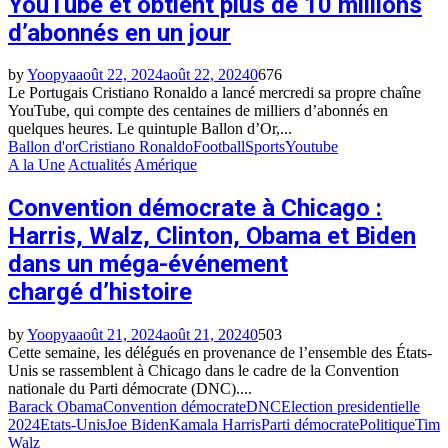
YouTube et obtient plus de 10 millions
d’abonnés en un jour
by
Yoopya
août 22, 2024
août 22, 2024
0
676
Le Portugais Cristiano Ronaldo a lancé mercredi sa propre chaîne
YouTube, qui compte des centaines de milliers d’abonnés en
quelques heures. Le quintuple Ballon d’Or,...
Ballon d'or
Cristiano Ronaldo
Football
Sports
Youtube
A la Une
Actualités
Amérique
Convention démocrate à Chicago :
Harris, Walz, Clinton, Obama et Biden
dans un méga-événement
chargé d’histoire
by
Yoopya
août 21, 2024
août 21, 2024
0
503
Cette semaine, les délégués en provenance de l’ensemble des États-
Unis se rassemblent à Chicago dans le cadre de la Convention
nationale du Parti démocrate (DNC)....
Barack Obama
Convention démocrate
DNC
Election presidentielle
2024
Etats-Unis
Joe Biden
Kamala Harris
Parti démocrate
Politique
Tim
Walz