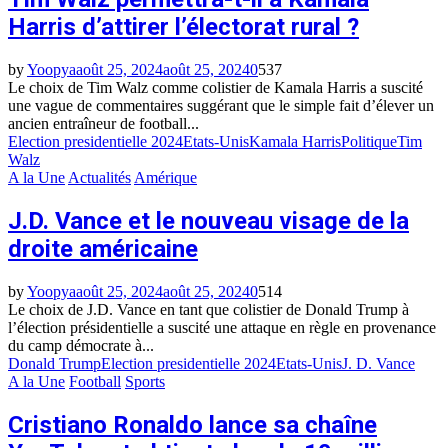
Harris d’attirer l’électorat rural ?
by
Yoopya
août 25, 2024
août 25, 2024
0
537
Le choix de Tim Walz comme colistier de Kamala Harris a suscité
une vague de commentaires suggérant que le simple fait d’élever un
ancien entraîneur de football...
Election presidentielle 2024
Etats-Unis
Kamala Harris
Politique
Tim
Walz
A la Une
Actualités
Amérique
J.D. Vance et le nouveau visage de la
droite américaine
by
Yoopya
août 25, 2024
août 25, 2024
0
514
Le choix de J.D. Vance en tant que colistier de Donald Trump à
l’élection présidentielle a suscité une attaque en règle en provenance
du camp démocrate à...
Donald Trump
Election presidentielle 2024
Etats-Unis
J. D. Vance
A la Une
Football
Sports
Cristiano Ronaldo lance sa chaîne