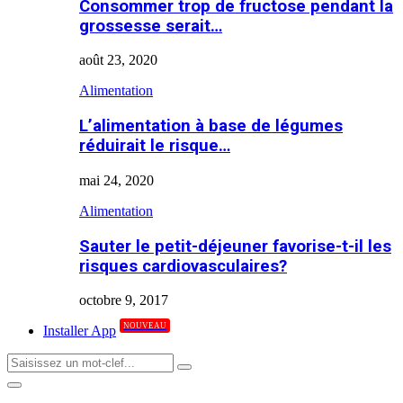
Consommer trop de fructose pendant la
grossesse serait…
août 23, 2020
Alimentation
L’alimentation à base de légumes
réduirait le risque…
mai 24, 2020
Alimentation
Sauter le petit-déjeuner favorise-t-il les
risques cardiovasculaires?
octobre 9, 2017
NOUVEAU
Installer App
Search
Search
for:
Primary