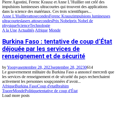
Pierre Agostini, Ferenc Krausz et Anne L’Huillier ont créé des
impulsions lumineuses ultracourtes qui trouvent des applications
dans la science des matériaux. Ces trois scientifiques...
Anne L'Huillier
attosecondes
Ferenc Krausz
impulsions lumineuses
ultracourtes
lasers attosecondes
Prix Nobel
prix Nobel de
physique
Science
Technologie
A la Une
Actualités
Afrique
Monde
Burkina Faso : tentative de coup d’État
déjouée par les services de
renseignement et de sécurité
by
Yoopya
septembre 28, 2023
septembre 28, 2023
0
614
Le gouvernement militaire du Burkina Faso a annoncé mercredi que
les services de renseignement et de sécurité du pays recherchaient
activement les personnes soupçonnées d’avoir...
Afrique
Burkina Faso
Coup d'etat
Ibrahim
Traore
Monde
Politique
tentative de coup d'État
Load more posts