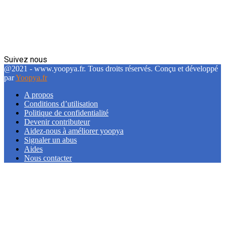
Suivez nous
Facebook
Twitter
Linkedin
@2021 - www.yoopya.fr. Tous droits réservés. Conçu et développé
par
Yoopya.fr
A propos
Conditions d’utilisation
Politique de confidentialité
Devenir contributeur
Aidez-nous à améliorer yoopya
Signaler un abus
Aides
Nous contacter