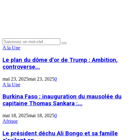
Menu
Search
Search
for:
Le
A la Une
plan
du
Le plan du dôme d’or de Trump : Ambition,
dôme
controverse...
d’or
de
mai 23, 2025
mai 23, 2025
0
Trump
Burkina
A la Une
:
Faso :
Ambition,
inauguration
Burkina Faso : inauguration du mausolée du
controverse
du
capitaine Thomas Sankara :...
et
mausolée
avenir
du
de
mai 18, 2025
mai 18, 2025
0
capitaine
la
Le
Afrique
Thomas
défense
président
Sankara
antimissile
déchu
Le président déchu Ali Bongo et sa famille
:
américaine
Ali