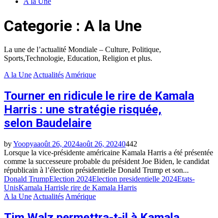
A la Une
:
de
parti
sa
Categorie : A la Une
au
fermeture
pouvoir
et
opposition
La une de l’actualité Mondiale – Culture, Politique,
campent
Sports,Technologie, Education, Religion et plus.
sur
A la Une
Actualités
Amérique
leurs
positions
Tourner en ridicule le rire de Kamala
Harris : une stratégie risquée,
selon Baudelaire
by
Yoopya
août 26, 2024
août 26, 2024
0
442
Lorsque la vice-présidente américaine Kamala Harris a été présentée
comme la successeure probable du président Joe Biden, le candidat
républicain à l’élection présidentielle Donald Trump et son...
Donald Trump
Election 2024
Election presidentielle 2024
Etats-
Unis
Kamala Harris
le rire de Kamala Harris
A la Une
Actualités
Amérique
Tim Walz permettra-t-il à Kamala