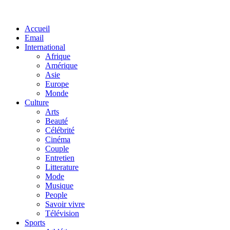
Facebook
Twitter
Linkedin
Accueil
Email
International
Afrique
Amérique
Asie
Europe
Monde
Culture
Arts
Beauté
Célébrité
Cinéma
Couple
Entretien
Litterature
Mode
Musique
People
Savoir vivre
Télévision
Sports