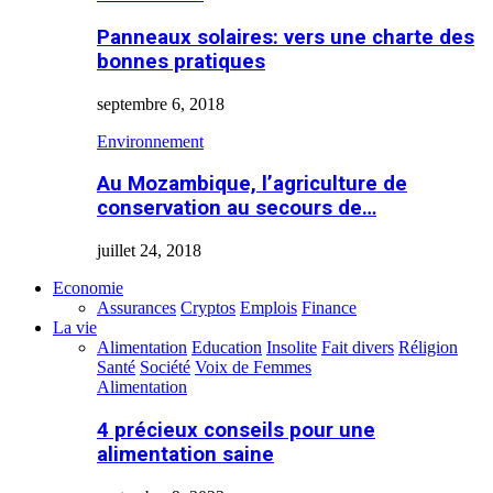
Panneaux solaires: vers une charte des
bonnes pratiques
septembre 6, 2018
Environnement
Au Mozambique, l’agriculture de
conservation au secours de…
juillet 24, 2018
Economie
Assurances
Cryptos
Emplois
Finance
La vie
Alimentation
Education
Insolite
Fait divers
Réligion
Santé
Société
Voix de Femmes
Alimentation
4 précieux conseils pour une
alimentation saine