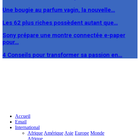
Une bougie au parfum vagin, la nouvelle…
Les 62 plus riches possèdent autant que…
Sony prépare une montre connectée e-paper
pour…
4 Conseils pour transformer sa passion en…
Facebook
Twitter
Linkedin
Accueil
Email
International
Afrique
Amérique
Asie
Europe
Monde
Afrique