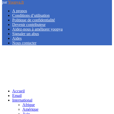
par
Yoopya.fr
A propos
Conditions d’utilisation
Politique de confidentialité
Devenir contributeur
Aidez-nous à améliorer yoopya
Signaler un abus
Aides
Nous contacter
Facebook
Twitter
Linkedin
Accueil
Email
International
Afrique
Amérique
Asie