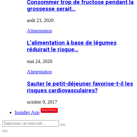
Consommer trop de fructose pendant la
grossesse serait…
août 23, 2020
Alimentation
L’alimentation à base de légumes
réduirait le risque…
mai 24, 2020
Alimentation
Sauter le petit-déjeuner favorise-t-il les
risques cardiovasculaires?
octobre 9, 2017
NOUVEAU
Installer App
Search
Search
for:
Primary