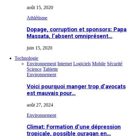
août 15, 2020
Athlétisme
Dopage, corruption et sponsors: Papa
Massata, l’absent omniprésent…
juin 15, 2020
Technologie
Environnement
Internet
Logiciels
Mobile
Sécurité
Science
Tablette
Environnement
Voici pourquoi manger trop d’avocats
est mauvais pour…
août 27, 2024
Environnement
Climat: Formation d’une dépression
tropicale, possible ouragan en…