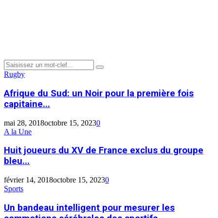
Menu
Search
Search
for:
Afrique
Rugby
du
Sud:
Afrique du Sud: un Noir pour la première fois
un
capitaine...
Noir
pour
mai 28, 2018
octobre 15, 2023
0
la
Huit
A la Une
première
joueurs
fois
du
Huit joueurs du XV de France exclus du groupe
capitaine
XV
bleu...
des
de
Springboks
France
pour
février 14, 2018
octobre 15, 2023
0
exclus
un
Un
Sports
du
test-
bandeau
groupe
match
intelligent
Un bandeau intelligent pour mesurer les
bleu
pour