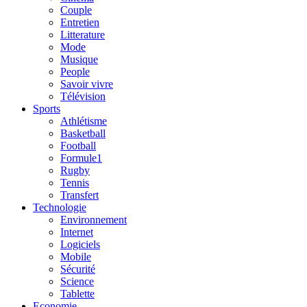
Couple
Entretien
Litterature
Mode
Musique
People
Savoir vivre
Télévision
Sports
Athlétisme
Basketball
Football
Formule1
Rugby
Tennis
Transfert
Technologie
Environnement
Internet
Logiciels
Mobile
Sécurité
Science
Tablette
Economie