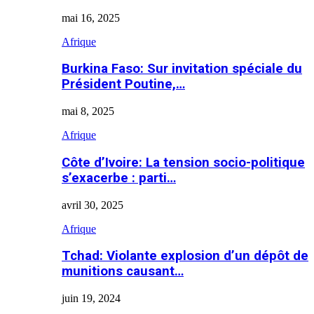
mai 16, 2025
Afrique
Burkina Faso: Sur invitation spéciale du
Président Poutine,…
mai 8, 2025
Afrique
Côte d’Ivoire: La tension socio-politique
s’exacerbe : parti…
avril 30, 2025
Afrique
Tchad: Violante explosion d’un dépôt de
munitions causant…
juin 19, 2024