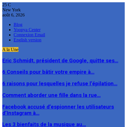
25
C
New York
août 6, 2026
Blog
Yoopya Center
Connexion Email
English version
A la Une
Eric Schmidt, président de Google, quitte ses…
6 Conseils pour bâtir votre empire à…
6 raisons pour lesquelles je refuse l’épilation…
Comment aborder une fille dans la rue…
Facebook accusé d’espionner les utilisateurs
d’Instagram à…
Les 3 bienfaits de la musique au…