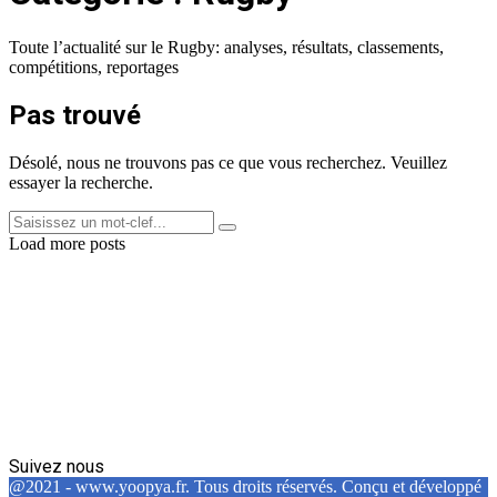
6),
titulaire
:
respire
face
pourquoi
mieux
à
Toute l’actualité sur le Rugby: analyses, résultats, classements,
Morgan
la
compétitions, reportages
Parra
Nouvelle-
sera
Zélande
Pas trouvé
titulaire
face
à
Désolé, nous ne trouvons pas ce que vous recherchez. Veuillez
la
essayer la recherche.
Nouvelle-
Zélande
Search
Search
for:
Load more posts
Suivez nous
Facebook
Twitter
Linkedin
@2021 - www.yoopya.fr. Tous droits réservés. Conçu et développé