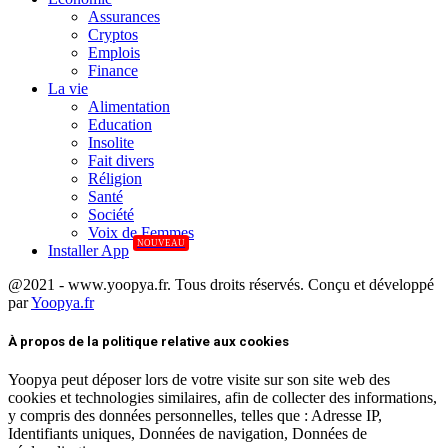
Assurances
Cryptos
Emplois
Finance
La vie
Alimentation
Education
Insolite
Fait divers
Réligion
Santé
Société
Voix de Femmes
NOUVEAU
Installer App
@2021 - www.yoopya.fr. Tous droits réservés. Conçu et développé
par
Yoopya.fr
Facebook
Twitter
Linkedin
À propos de la politique relative aux cookies
Yoopya peut déposer lors de votre visite sur son site web des
cookies et technologies similaires, afin de collecter des informations,
y compris des données personnelles, telles que : Adresse IP,
Identifiants uniques, Données de navigation, Données de