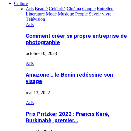
Culture
Arts
Beauté
Célébrité
Cinéma
Couple
Entretien
Litterature
Mode
Musique
People
Savoir vivre
Télévision
Arts
Comment créer sa propre entreprise de
photographie
octobre 10, 2023
Arts
Amazone… le Benin redéssine son
visage
mai 13, 2022
Arts
Prix Pritzker 2022 : Francis Kéré,
Burkinabè, premier…