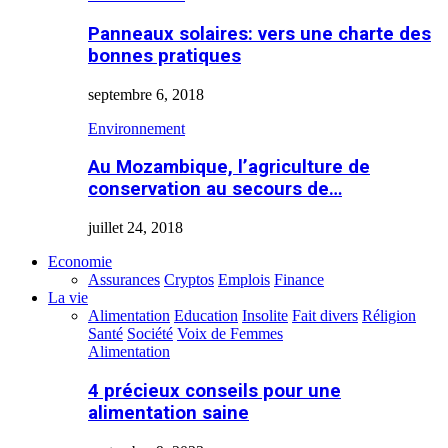
Panneaux solaires: vers une charte des
bonnes pratiques
septembre 6, 2018
Environnement
Au Mozambique, l’agriculture de
conservation au secours de…
juillet 24, 2018
Economie
Assurances
Cryptos
Emplois
Finance
La vie
Alimentation
Education
Insolite
Fait divers
Réligion
Santé
Société
Voix de Femmes
Alimentation
4 précieux conseils pour une
alimentation saine