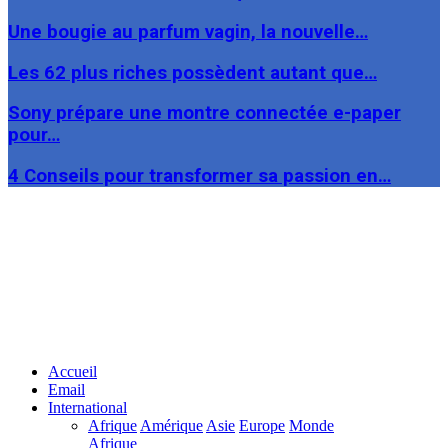
Une bougie au parfum vagin, la nouvelle…
Les 62 plus riches possèdent autant que…
Sony prépare une montre connectée e-paper
pour…
4 Conseils pour transformer sa passion en…
Facebook
Twitter
Linkedin
Accueil
Email
International
Afrique
Amérique
Asie
Europe
Monde
Afrique