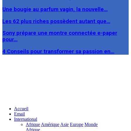
Une bougie au parfum vagin, la nouvelle…
Les 62 plus riches possèdent autant que…
Sony prépare une montre connectée e-paper
pour…
4 Conseils pour transformer sa passion en…
Facebook
Twitter
Linkedin
Accueil
Email
International
Afrique
Amérique
Asie
Europe
Monde
Afrique