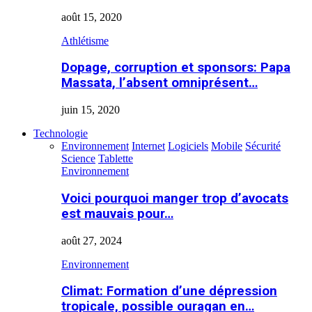
août 15, 2020
Athlétisme
Dopage, corruption et sponsors: Papa
Massata, l’absent omniprésent…
juin 15, 2020
Technologie
Environnement
Internet
Logiciels
Mobile
Sécurité
Science
Tablette
Environnement
Voici pourquoi manger trop d’avocats
est mauvais pour…
août 27, 2024
Environnement
Climat: Formation d’une dépression
tropicale, possible ouragan en…