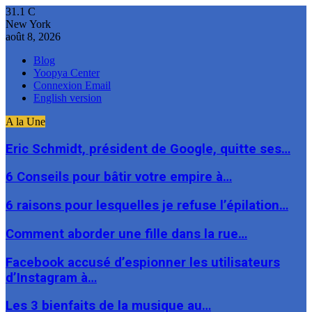
31.1
C
New York
août 8, 2026
Blog
Yoopya Center
Connexion Email
English version
A la Une
Eric Schmidt, président de Google, quitte ses…
6 Conseils pour bâtir votre empire à…
6 raisons pour lesquelles je refuse l’épilation…
Comment aborder une fille dans la rue…
Facebook accusé d’espionner les utilisateurs
d’Instagram à…
Les 3 bienfaits de la musique au…