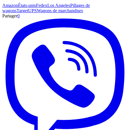
Amazon
États-unis
Fedex
Los Angeles
Pillages de
wagons
Target
UPS
Wagons de marchandises
Partager
0