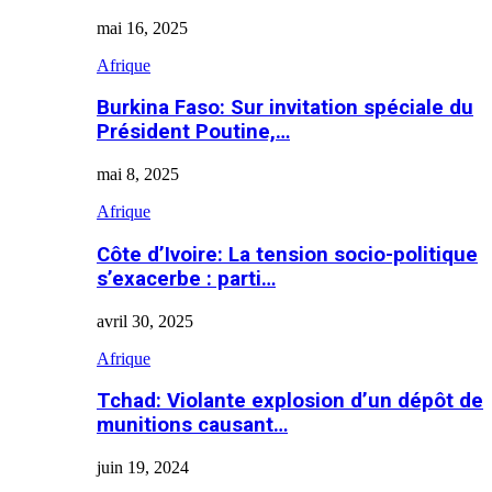
mai 16, 2025
Afrique
Burkina Faso: Sur invitation spéciale du
Président Poutine,…
mai 8, 2025
Afrique
Côte d’Ivoire: La tension socio-politique
s’exacerbe : parti…
avril 30, 2025
Afrique
Tchad: Violante explosion d’un dépôt de
munitions causant…
juin 19, 2024