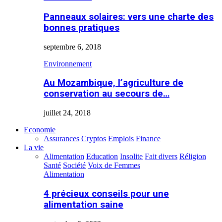
Panneaux solaires: vers une charte des
bonnes pratiques
septembre 6, 2018
Environnement
Au Mozambique, l’agriculture de
conservation au secours de…
juillet 24, 2018
Economie
Assurances
Cryptos
Emplois
Finance
La vie
Alimentation
Education
Insolite
Fait divers
Réligion
Santé
Société
Voix de Femmes
Alimentation
4 précieux conseils pour une
alimentation saine