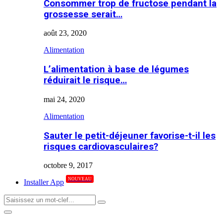
Consommer trop de fructose pendant la
grossesse serait…
août 23, 2020
Alimentation
L’alimentation à base de légumes
réduirait le risque…
mai 24, 2020
Alimentation
Sauter le petit-déjeuner favorise-t-il les
risques cardiovasculaires?
octobre 9, 2017
NOUVEAU
Installer App
Search
Search
for:
Primary