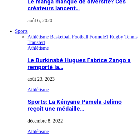
Le manga manque de diversité? Ces
créateurs lancent…
août 6, 2020
Sports
Athlétisme
Basketball
Football
Formule1
Rugby
Tennis
Transfert
Athlétisme
Le Burkinabé Hugues Fabrice Zango a
remporté la…
août 23, 2023
Athlétisme
Sports: La Kényane Pamela Jelimo
reçoit une médaille…
décembre 8, 2022
Athlétisme