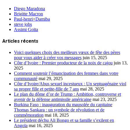
Diego Maradona
Brigitte Macron
Paul-henri+Damiba
steve jobs
Assimi Goïta
Articles récents
Voici quelques choix des meilleurs vœux de fête des pères
pour vous aider à créer vos messages
juin 15, 2025
Côte d’Ivoire : Premier producteur de la noix de cajou
juin 13,
2025
Comment soutenir l’émancipation des femmes dans votre
communauté
mai 29, 2025
Côte d’Ivoire/Abus sexuel incestueux : Un septuagénaire viol
sa propre fille et petite-fille de 7 ans
mai 28, 2025
Le plan du dôme d’or de Trump : Ambition, controverse et
avenir de la défense antimissile américaine
mai 23, 2025
Burkina Faso : inauguration du mausolée du capitaine
Thomas Sankara : un symbole de révolution et de
commémoration
mai 18, 2025
Le président déchu Ali Bongo et sa famille s’exilent en
Angola
mai 16, 2025