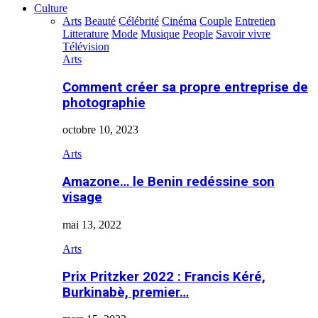
Culture
Arts
Beauté
Célébrité
Cinéma
Couple
Entretien
Litterature
Mode
Musique
People
Savoir vivre
Télévision
Arts
Comment créer sa propre entreprise de
photographie
octobre 10, 2023
Arts
Amazone… le Benin redéssine son
visage
mai 13, 2022
Arts
Prix Pritzker 2022 : Francis Kéré,
Burkinabè, premier…