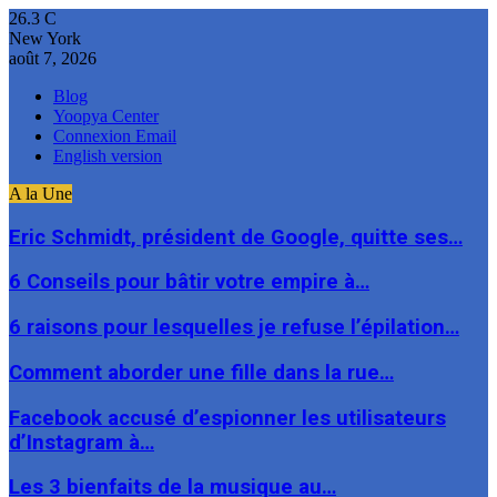
26.3
C
New York
août 7, 2026
Blog
Yoopya Center
Connexion Email
English version
A la Une
Eric Schmidt, président de Google, quitte ses…
6 Conseils pour bâtir votre empire à…
6 raisons pour lesquelles je refuse l’épilation…
Comment aborder une fille dans la rue…
Facebook accusé d’espionner les utilisateurs
d’Instagram à…
Les 3 bienfaits de la musique au…