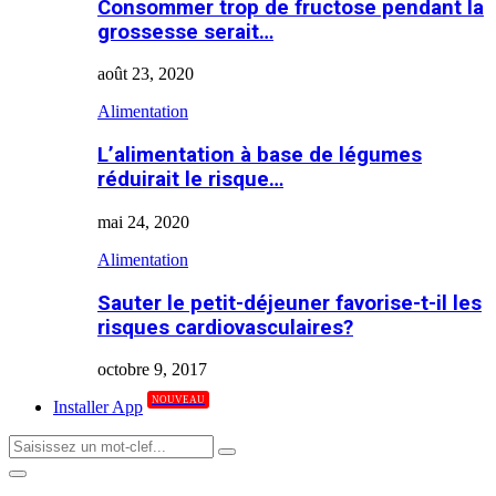
Consommer trop de fructose pendant la
grossesse serait…
août 23, 2020
Alimentation
L’alimentation à base de légumes
réduirait le risque…
mai 24, 2020
Alimentation
Sauter le petit-déjeuner favorise-t-il les
risques cardiovasculaires?
octobre 9, 2017
NOUVEAU
Installer App
Search
Search
for:
Primary