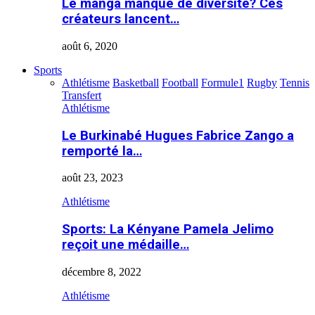
Le manga manque de diversité? Ces
créateurs lancent…
août 6, 2020
Sports
Athlétisme
Basketball
Football
Formule1
Rugby
Tennis
Transfert
Athlétisme
Le Burkinabé Hugues Fabrice Zango a
remporté la…
août 23, 2023
Athlétisme
Sports: La Kényane Pamela Jelimo
reçoit une médaille…
décembre 8, 2022
Athlétisme