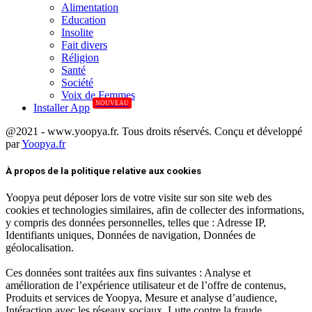
Alimentation
Education
Insolite
Fait divers
Réligion
Santé
Société
Voix de Femmes
NOUVEAU
Installer App
@2021 - www.yoopya.fr. Tous droits réservés. Conçu et développé
par
Yoopya.fr
Facebook
Twitter
Linkedin
À propos de la politique relative aux cookies
Yoopya peut déposer lors de votre visite sur son site web des
cookies et technologies similaires, afin de collecter des informations,
y compris des données personnelles, telles que : Adresse IP,
Identifiants uniques, Données de navigation, Données de
géolocalisation.
Ces données sont traitées aux fins suivantes : Analyse et
amélioration de l’expérience utilisateur et de l’offre de contenus,
Produits et services de Yoopya, Mesure et analyse d’audience,
Intéraction avec les réseaux sociaux, Lutte contre la fraude,