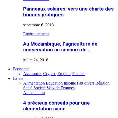
Panneaux solaires: vers une charte des
bonnes pratiques
septembre 6, 2018
Environnement
Au Mozambique, l’agriculture de
conservation au secours de…
juillet 24, 2018
Economie
Assurances
Cryptos
Emplois
Finance
La vie
Alimentation
Education
Insolite
Fait divers
Réligion
Santé
Société
Voix de Femmes
Alimentation
4 précieux conseils pour une
alimentation saine