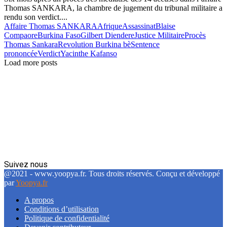
Thomas SANKARA, la chambre de jugement du tribunal militaire a
rendu son verdict....
Affaire Thomas SANKARA
Afrique
Assassinat
Blaise
Compaore
Burkina Faso
Gilbert Diendere
Justice Militaire
Procès
Thomas Sankara
Revolution Burkina bè
Sentence
prononcée
Verdict
Yacinthe Kafanso
Load more posts
Suivez nous
Facebook
Twitter
Linkedin
@2021 - www.yoopya.fr. Tous droits réservés. Conçu et développé
par
Yoopya.fr
A propos
Conditions d’utilisation
Politique de confidentialité