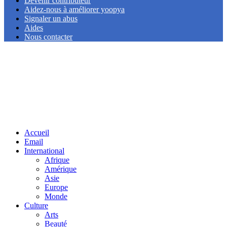
Devenir contributeur
Aidez-nous à améliorer yoopya
Signaler un abus
Aides
Nous contacter
Facebook
Twitter
Linkedin
Accueil
Email
International
Afrique
Amérique
Asie
Europe
Monde
Culture
Arts
Beauté