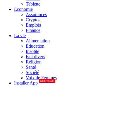
Tablette
Economie
Assurances
Cryptos
Emplois
Finance
La vie
Alimentation
Education
Insolite
Fait divers
Réligion
Santé
Société
Voix de Femmes
NOUVEAU
Installer App