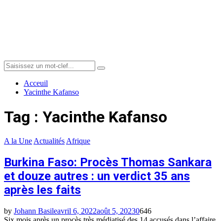
Menu
Search
Search
for:
Acceuil
Yacinthe Kafanso
Tag : Yacinthe Kafanso
A la Une
Actualités
Afrique
Burkina Faso: Procès Thomas Sankara
et douze autres : un verdict 35 ans
après les faits
by
Johann Basile
avril 6, 2022
août 5, 2023
0
646
Six mois après un procès très médiatisé des 14 accusés dans l’affaire