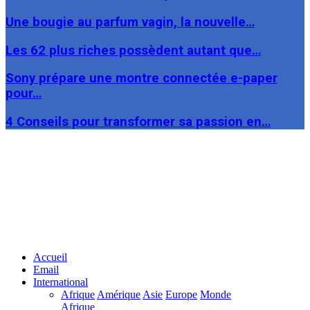
Une bougie au parfum vagin, la nouvelle…
Les 62 plus riches possèdent autant que…
Sony prépare une montre connectée e-paper
pour…
4 Conseils pour transformer sa passion en…
Facebook
Twitter
Linkedin
Accueil
Email
International
Afrique
Amérique
Asie
Europe
Monde
Afrique