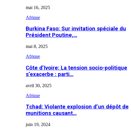
mai 16, 2025
Afrique
Burkina Faso: Sur invitation spéciale du
Président Poutine,…
mai 8, 2025
Afrique
Côte d’Ivoire: La tension socio-politique
s’exacerbe : parti…
avril 30, 2025
Afrique
Tchad: Violante explosion d’un dépôt de
munitions causant…
juin 19, 2024