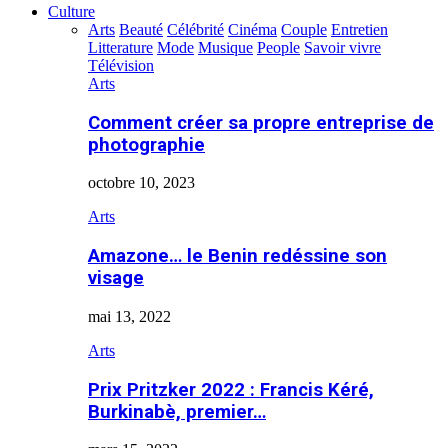
Culture
Arts
Beauté
Célébrité
Cinéma
Couple
Entretien
Litterature
Mode
Musique
People
Savoir vivre
Télévision
Arts
Comment créer sa propre entreprise de
photographie
octobre 10, 2023
Arts
Amazone… le Benin redéssine son
visage
mai 13, 2022
Arts
Prix Pritzker 2022 : Francis Kéré,
Burkinabè, premier…