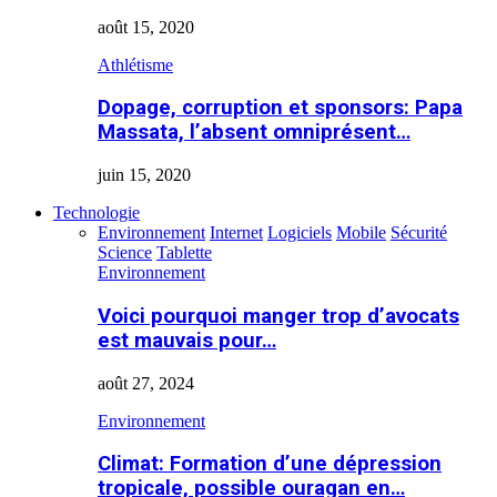
août 15, 2020
Athlétisme
Dopage, corruption et sponsors: Papa
Massata, l’absent omniprésent…
juin 15, 2020
Technologie
Environnement
Internet
Logiciels
Mobile
Sécurité
Science
Tablette
Environnement
Voici pourquoi manger trop d’avocats
est mauvais pour…
août 27, 2024
Environnement
Climat: Formation d’une dépression
tropicale, possible ouragan en…