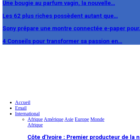
Une bougie au parfum vagin, la nouvelle…
Les 62 plus riches possèdent autant que…
Sony prépare une montre connectée e-paper pou
4 Conseils pour transformer sa passion en…
Facebook
Twitter
Linkedin
Accueil
Email
International
Afrique
Amérique
Asie
Europe
Monde
Afrique
Côte d’Ivoire : Premier producteur de la 