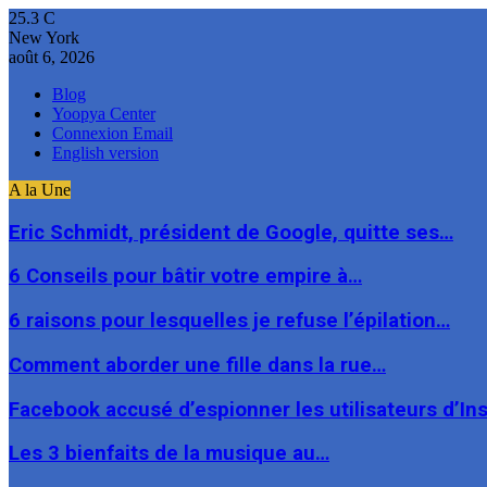
25.3
C
New York
août 6, 2026
Blog
Yoopya Center
Connexion Email
English version
A la Une
Eric Schmidt, président de Google, quitte ses…
6 Conseils pour bâtir votre empire à…
6 raisons pour lesquelles je refuse l’épilation…
Comment aborder une fille dans la rue…
Facebook accusé d’espionner les utilisateurs d’I
Les 3 bienfaits de la musique au…