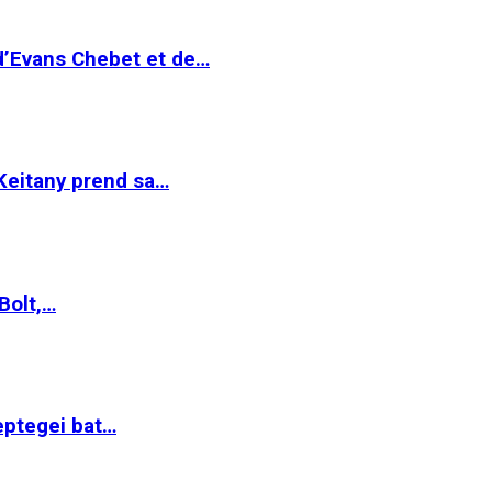
 d’Evans Chebet et de…
Keitany prend sa…
Bolt,…
ptegei bat…