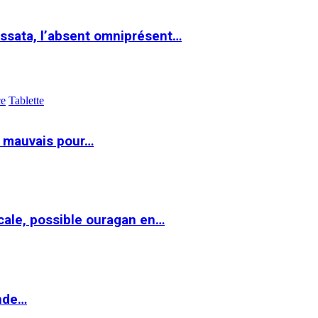
ssata, l’absent omniprésent…
ce
Tablette
t mauvais pour…
cale, possible ouragan en…
onde…