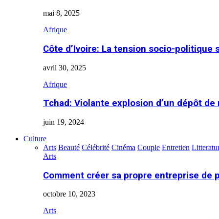
mai 8, 2025
Afrique
Côte d’Ivoire: La tension socio-politique 
avril 30, 2025
Afrique
Tchad: Violante explosion d’un dépôt de
juin 19, 2024
Culture
Arts
Beauté
Célébrité
Cinéma
Couple
Entretien
Litteratu
Arts
Comment créer sa propre entreprise de 
octobre 10, 2023
Arts