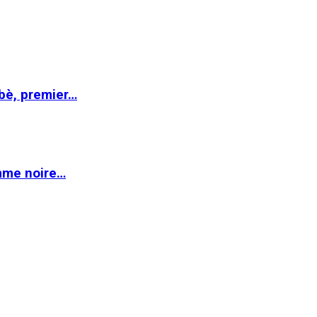
abè, premier…
emme noire…