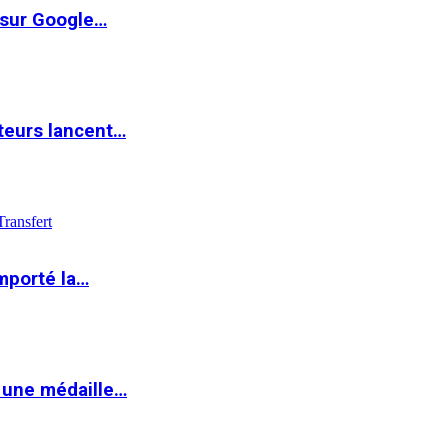
 sur Google…
teurs lancent…
Transfert
mporté la…
 une médaille…