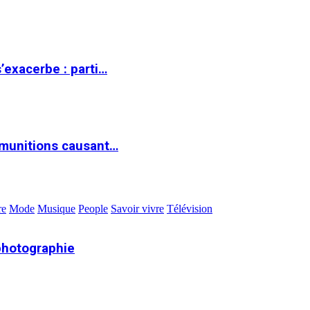
s’exacerbe : parti…
 munitions causant…
re
Mode
Musique
People
Savoir vivre
Télévision
photographie