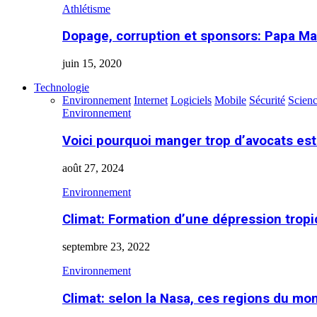
Athlétisme
Dopage, corruption et sponsors: Papa Ma
juin 15, 2020
Technologie
Environnement
Internet
Logiciels
Mobile
Sécurité
Scien
Environnement
Voici pourquoi manger trop d’avocats es
août 27, 2024
Environnement
Climat: Formation d’une dépression tropi
septembre 23, 2022
Environnement
Climat: selon la Nasa, ces regions du m