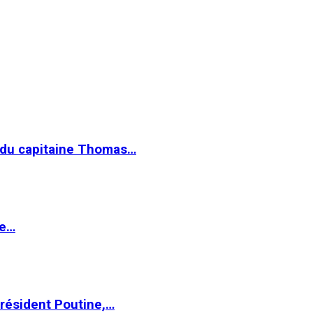
e du capitaine Thomas…
le…
Président Poutine,…