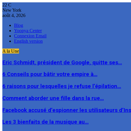
22
C
New York
août 4, 2026
Blog
Yoopya Center
Connexion Email
English version
A la Une
Eric Schmidt, président de Google, quitte ses…
6 Conseils pour bâtir votre empire à…
6 raisons pour lesquelles je refuse l’épilation…
Comment aborder une fille dans la rue…
Facebook accusé d’espionner les utilisateurs d’I
Les 3 bienfaits de la musique au…