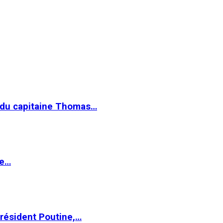
e du capitaine Thomas…
le…
Président Poutine,…