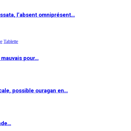
ssata, l’absent omniprésent…
ce
Tablette
t mauvais pour…
cale, possible ouragan en…
onde…