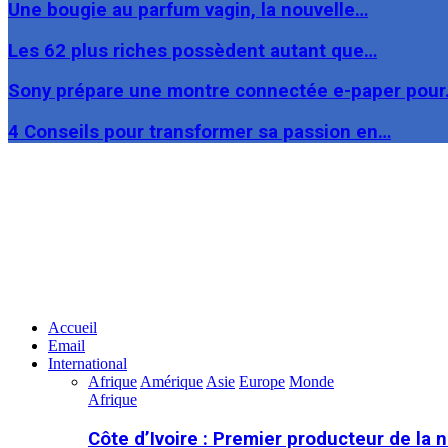
Une bougie au parfum vagin, la nouvelle…
Les 62 plus riches possèdent autant que…
Sony prépare une montre connectée e-paper pou
4 Conseils pour transformer sa passion en…
Facebook
Twitter
Linkedin
Accueil
Email
International
Afrique
Amérique
Asie
Europe
Monde
Afrique
Côte d’Ivoire : Premier producteur de la 