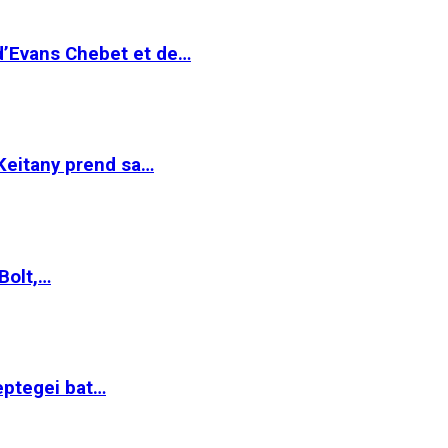
 d’Evans Chebet et de…
Keitany prend sa…
Bolt,…
ptegei bat…