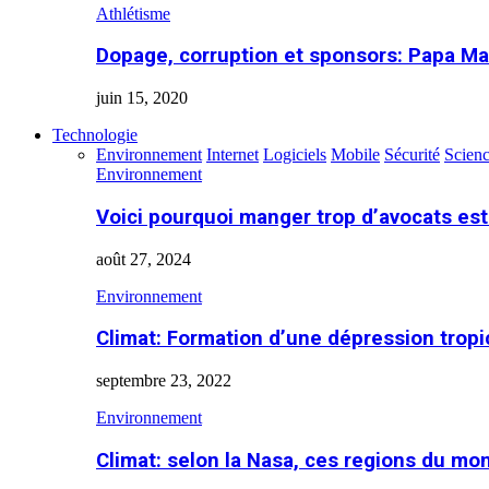
Athlétisme
Dopage, corruption et sponsors: Papa Ma
juin 15, 2020
Technologie
Environnement
Internet
Logiciels
Mobile
Sécurité
Scien
Environnement
Voici pourquoi manger trop d’avocats es
août 27, 2024
Environnement
Climat: Formation d’une dépression tropi
septembre 23, 2022
Environnement
Climat: selon la Nasa, ces regions du m