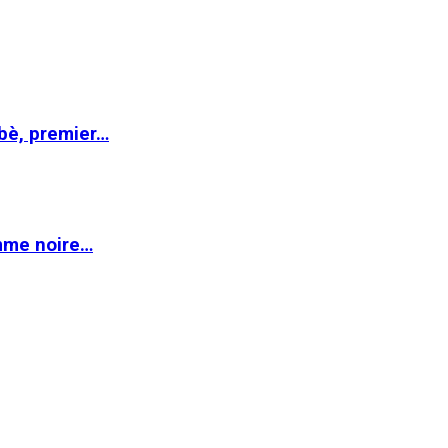
abè, premier…
emme noire…