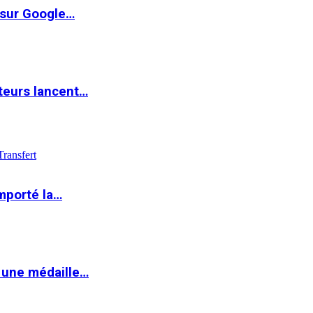
 sur Google…
teurs lancent…
Transfert
mporté la…
 une médaille…