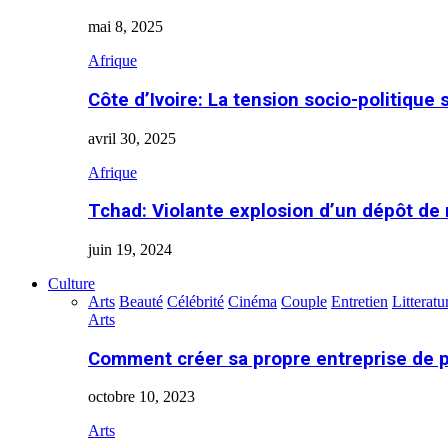
mai 8, 2025
Afrique
Côte d’Ivoire: La tension socio-politique 
avril 30, 2025
Afrique
Tchad: Violante explosion d’un dépôt de
juin 19, 2024
Culture
Arts
Beauté
Célébrité
Cinéma
Couple
Entretien
Litteratu
Arts
Comment créer sa propre entreprise de 
octobre 10, 2023
Arts