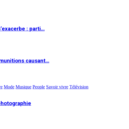
s’exacerbe : parti…
 munitions causant…
re
Mode
Musique
People
Savoir vivre
Télévision
photographie