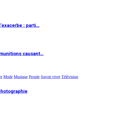
s’exacerbe : parti…
 munitions causant…
re
Mode
Musique
People
Savoir vivre
Télévision
photographie