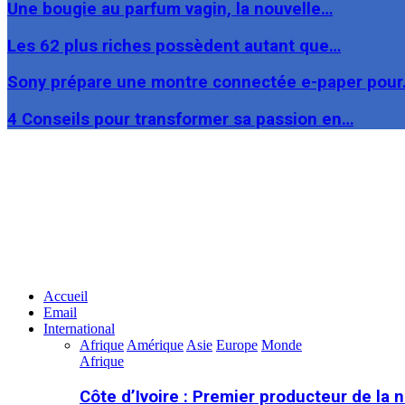
Une bougie au parfum vagin, la nouvelle…
Les 62 plus riches possèdent autant que…
Sony prépare une montre connectée e-paper pou
4 Conseils pour transformer sa passion en…
Facebook
Twitter
Linkedin
Accueil
Email
International
Afrique
Amérique
Asie
Europe
Monde
Afrique
Côte d’Ivoire : Premier producteur de la 