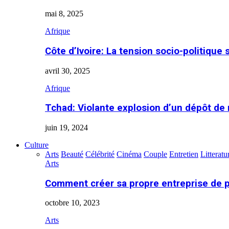
mai 8, 2025
Afrique
Côte d’Ivoire: La tension socio-politique 
avril 30, 2025
Afrique
Tchad: Violante explosion d’un dépôt de
juin 19, 2024
Culture
Arts
Beauté
Célébrité
Cinéma
Couple
Entretien
Litteratu
Arts
Comment créer sa propre entreprise de 
octobre 10, 2023
Arts