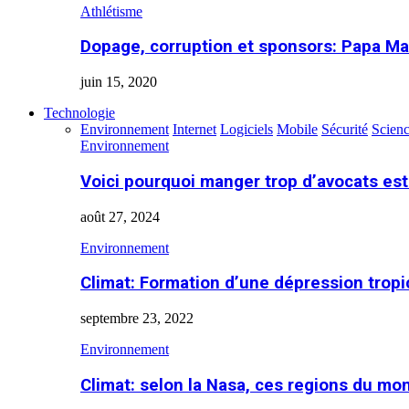
Athlétisme
Dopage, corruption et sponsors: Papa Ma
juin 15, 2020
Technologie
Environnement
Internet
Logiciels
Mobile
Sécurité
Scien
Environnement
Voici pourquoi manger trop d’avocats es
août 27, 2024
Environnement
Climat: Formation d’une dépression tropi
septembre 23, 2022
Environnement
Climat: selon la Nasa, ces regions du m