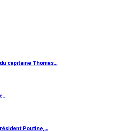
e du capitaine Thomas…
le…
Président Poutine,…