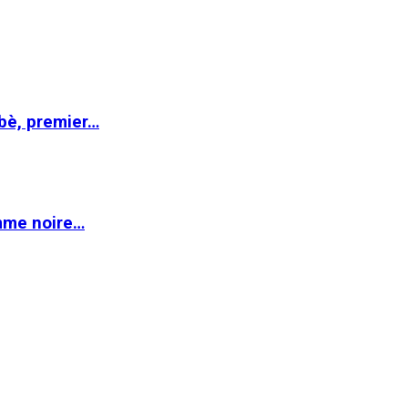
abè, premier…
emme noire…