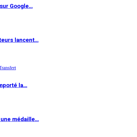
 sur Google…
teurs lancent…
Transfert
mporté la…
 une médaille…