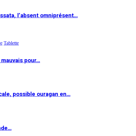
ssata, l’absent omniprésent…
ce
Tablette
t mauvais pour…
cale, possible ouragan en…
onde…