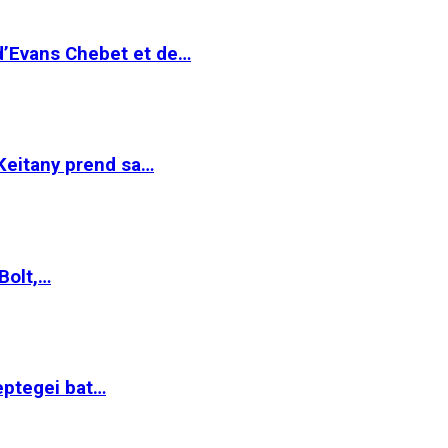
 d’Evans Chebet et de…
Keitany prend sa…
Bolt,…
ptegei bat…