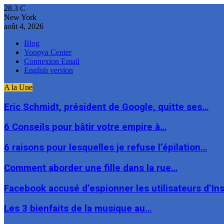
28.3
C
New York
août 4, 2026
Blog
Yoopya Center
Connexion Email
English version
A la Une
Eric Schmidt, président de Google, quitte ses…
6 Conseils pour bâtir votre empire à…
6 raisons pour lesquelles je refuse l’épilation…
Comment aborder une fille dans la rue…
Facebook accusé d’espionner les utilisateurs d’I
Les 3 bienfaits de la musique au…