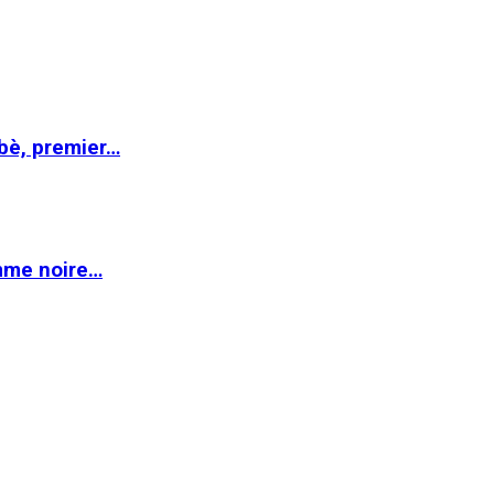
abè, premier…
emme noire…