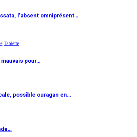
ssata, l’absent omniprésent…
ce
Tablette
t mauvais pour…
cale, possible ouragan en…
onde…