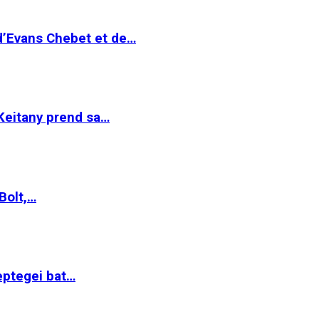
 d’Evans Chebet et de…
Keitany prend sa…
Bolt,…
ptegei bat…