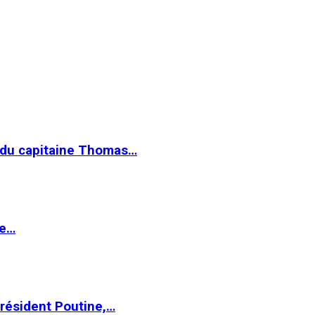
e du capitaine Thomas…
le…
Président Poutine,…