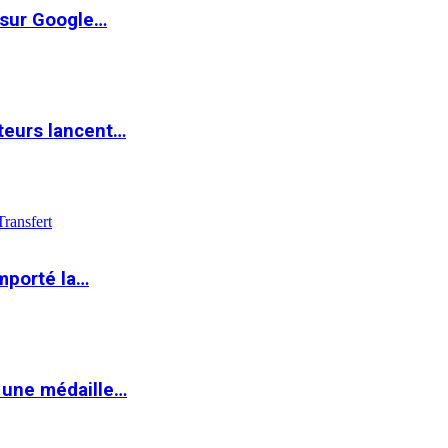
 sur Google…
teurs lancent…
Transfert
mporté la…
 une médaille…