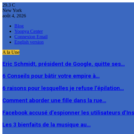
29.3
C
New York
août 4, 2026
Blog
Yoopya Center
Connexion Email
English version
A la Une
Eric Schmidt, président de Google, quitte ses…
6 Conseils pour bâtir votre empire à…
6 raisons pour lesquelles je refuse l’épilation…
Comment aborder une fille dans la rue…
Facebook accusé d’espionner les utilisateurs d’I
Les 3 bienfaits de la musique au…