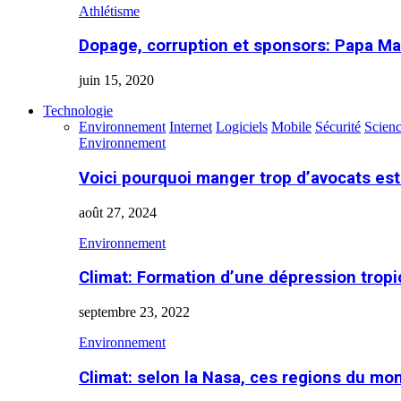
Athlétisme
Dopage, corruption et sponsors: Papa Ma
juin 15, 2020
Technologie
Environnement
Internet
Logiciels
Mobile
Sécurité
Scien
Environnement
Voici pourquoi manger trop d’avocats es
août 27, 2024
Environnement
Climat: Formation d’une dépression tropi
septembre 23, 2022
Environnement
Climat: selon la Nasa, ces regions du m