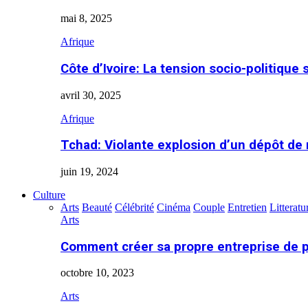
mai 8, 2025
Afrique
Côte d’Ivoire: La tension socio-politique 
avril 30, 2025
Afrique
Tchad: Violante explosion d’un dépôt de
juin 19, 2024
Culture
Arts
Beauté
Célébrité
Cinéma
Couple
Entretien
Litteratu
Arts
Comment créer sa propre entreprise de 
octobre 10, 2023
Arts