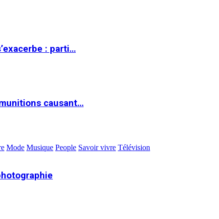
s’exacerbe : parti…
 munitions causant…
re
Mode
Musique
People
Savoir vivre
Télévision
photographie