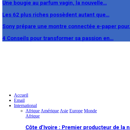
Une bougie au parfum vagin, la nouvelle…
Les 62 plus riches possèdent autant que…
Sony prépare une montre connectée e-paper pou
4 Conseils pour transformer sa passion en…
Facebook
Twitter
Linkedin
Accueil
Email
International
Afrique
Amérique
Asie
Europe
Monde
Afrique
Côte d’Ivoire : Premier producteur de la 