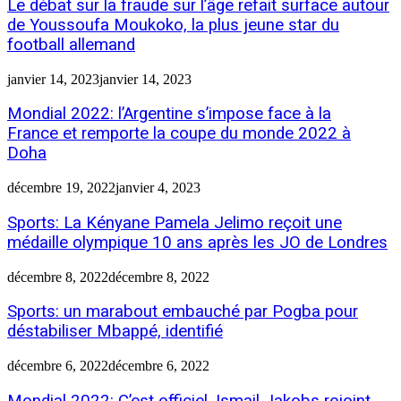
Le débat sur la fraude sur l’âge refait surface autour
de Youssoufa Moukoko, la plus jeune star du
football allemand
janvier 14, 2023
janvier 14, 2023
Mondial 2022: l’Argentine s’impose face à la
France et remporte la coupe du monde 2022 à
Doha
décembre 19, 2022
janvier 4, 2023
Sports: La Kényane Pamela Jelimo reçoit une
médaille olympique 10 ans après les JO de Londres
décembre 8, 2022
décembre 8, 2022
Sports: un marabout embauché par Pogba pour
déstabiliser Mbappé, identifié
décembre 6, 2022
décembre 6, 2022
Mondial 2022: C’est officiel, Ismail Jakobs rejoint