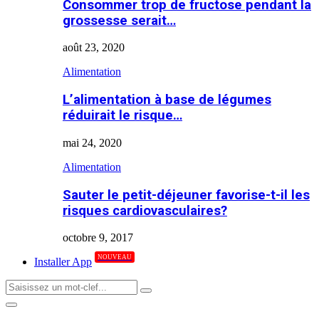
Consommer trop de fructose pendant la
grossesse serait…
août 23, 2020
Alimentation
L’alimentation à base de légumes
réduirait le risque…
mai 24, 2020
Alimentation
Sauter le petit-déjeuner favorise-t-il les
risques cardiovasculaires?
octobre 9, 2017
NOUVEAU
Installer App
Search
Search
for:
Primary