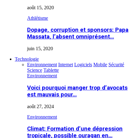
août 15, 2020
Athlétisme
Dopage, corruption et sponsors: Papa
Massata, l’absent omniprésent…
juin 15, 2020
Technologie
Environnement
Internet
Logiciels
Mobile
Sécurité
Science
Tablette
Environnement
Voici pourquoi manger trop d’avocats
est mauvais pour…
août 27, 2024
Environnement
Climat: Formation d’une dépression
tropicale, possible ouragan en…