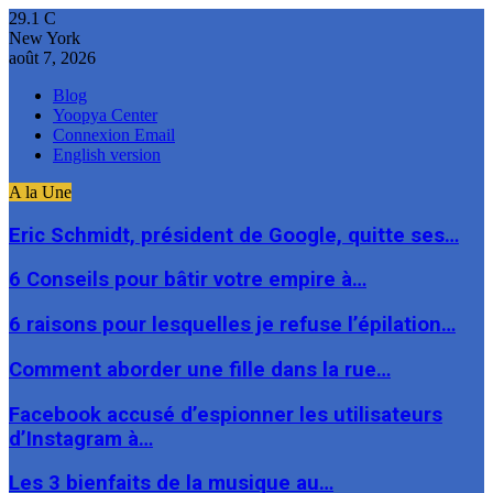
29.1
C
New York
août 7, 2026
Blog
Yoopya Center
Connexion Email
English version
A la Une
Eric Schmidt, président de Google, quitte ses…
6 Conseils pour bâtir votre empire à…
6 raisons pour lesquelles je refuse l’épilation…
Comment aborder une fille dans la rue…
Facebook accusé d’espionner les utilisateurs
d’Instagram à…
Les 3 bienfaits de la musique au…