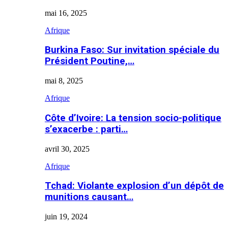
mai 16, 2025
Afrique
Burkina Faso: Sur invitation spéciale du
Président Poutine,…
mai 8, 2025
Afrique
Côte d’Ivoire: La tension socio-politique
s’exacerbe : parti…
avril 30, 2025
Afrique
Tchad: Violante explosion d’un dépôt de
munitions causant…
juin 19, 2024