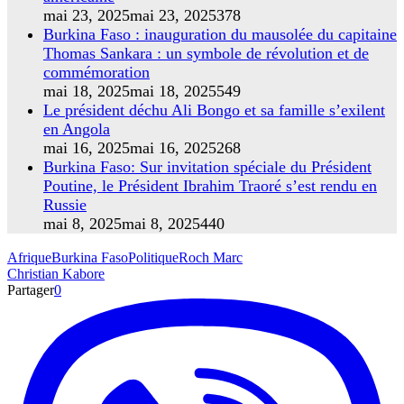
mai 23, 2025
mai 23, 2025
378
Burkina Faso : inauguration du mausolée du capitaine
Thomas Sankara : un symbole de révolution et de
commémoration
mai 18, 2025
mai 18, 2025
549
Le président déchu Ali Bongo et sa famille s’exilent
en Angola
mai 16, 2025
mai 16, 2025
268
Burkina Faso: Sur invitation spéciale du Président
Poutine, le Président Ibrahim Traoré s’est rendu en
Russie
mai 8, 2025
mai 8, 2025
440
Afrique
Burkina Faso
Politique
Roch Marc
Christian Kabore
Partager
0