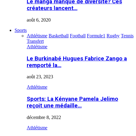
Le manga manque de diversité? Ces
créateurs lancent…
août 6, 2020
Sports
Athlétisme
Basketball
Football
Formule1
Rugby
Tennis
Transfert
Athlétisme
Le Burkinabé Hugues Fabrice Zango a
remporté la…
août 23, 2023
Athlétisme
Sports: La Kényane Pamela Jelimo
reçoit une médaille…
décembre 8, 2022
Athlétisme