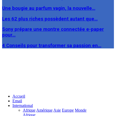
Une bougie au parfum vagin, la nouvelle…
Les 62 plus riches possèdent autant que…
Sony prépare une montre connectée e-paper
pour…
4 Conseils pour transformer sa passion en…
Facebook
Twitter
Linkedin
Accueil
Email
International
Afrique
Amérique
Asie
Europe
Monde
Afrique