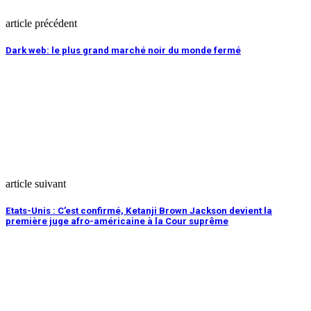
article précédent
Dark web: le plus grand marché noir du monde fermé
article suivant
Etats-Unis : C’est confirmé, Ketanji Brown Jackson devient la
première juge afro-américaine à la Cour suprême