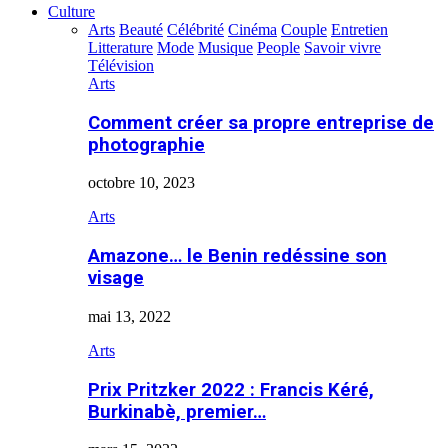
Culture
Arts
Beauté
Célébrité
Cinéma
Couple
Entretien
Litterature
Mode
Musique
People
Savoir vivre
Télévision
Arts
Comment créer sa propre entreprise de
photographie
octobre 10, 2023
Arts
Amazone… le Benin redéssine son
visage
mai 13, 2022
Arts
Prix Pritzker 2022 : Francis Kéré,
Burkinabè, premier…