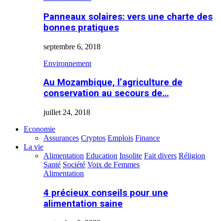
Panneaux solaires: vers une charte des
bonnes pratiques
septembre 6, 2018
Environnement
Au Mozambique, l’agriculture de
conservation au secours de…
juillet 24, 2018
Economie
Assurances
Cryptos
Emplois
Finance
La vie
Alimentation
Education
Insolite
Fait divers
Réligion
Santé
Société
Voix de Femmes
Alimentation
4 précieux conseils pour une
alimentation saine