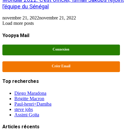
l’équipe du Sénégal
novembre 21, 2022
novembre 21, 2022
Load more posts
Yoopya Mail
Connexion
Créer Email
Top recherches
Diego Maradona
Brigitte Macron
Paul-henri+Damiba
steve jobs
Assimi Goïta
Articles récents