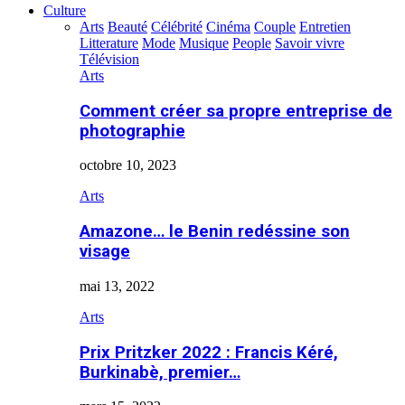
Culture
Arts
Beauté
Célébrité
Cinéma
Couple
Entretien
Litterature
Mode
Musique
People
Savoir vivre
Télévision
Arts
Comment créer sa propre entreprise de
photographie
octobre 10, 2023
Arts
Amazone… le Benin redéssine son
visage
mai 13, 2022
Arts
Prix Pritzker 2022 : Francis Kéré,
Burkinabè, premier…