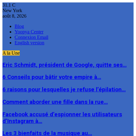
31.1
C
New York
août 8, 2026
Blog
Yoopya Center
Connexion Email
English version
A la Une
Eric Schmidt, président de Google, quitte ses…
6 Conseils pour bâtir votre empire à…
6 raisons pour lesquelles je refuse l’épilation…
Comment aborder une fille dans la rue…
Facebook accusé d’espionner les utilisateurs
d’Instagram à…
Les 3 bienfaits de la musique au…