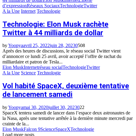
44 milliards de dollar
Elon Musk
Internet
Liberté
d’expression
Réseaux Sociaux
Technologie
Twitter
A la Une
Internet
Technologie
Technologie: Elon Musk rachète
Twitter à 44 milliards de dollar
by
Yoopya
avril 25, 2022
juin 28, 2023
0
508
Après des heures de discussions, le réseau social Twitter vient
d’annoncer ce lundi 25 avril, avoir accepté l’offre de rachat du
milliardaire et patron de Tesla...
Elon Musk
Internet
réseau social
Technologie
Twitter
A la Une
Science
Technologie
Vol habité SpaceX, deuxième tentative
de lancement samedi
by
Yoopya
mai 30, 2020
juillet 30, 2023
0
22
SpaceX tentera samedi de lancer dans l’espace deux astronautes de
la Nasa, après une tentative arrêtée à la dernière minute mercredi par
crainte de la...
Elon Musk
Falcon 9
Science
SpaceX
Technologie
Load more posts