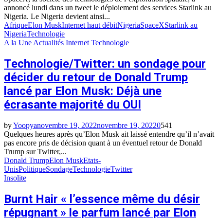
annoncé lundi dans un tweet le déploiement des services Starlink au
Nigeria. Le Nigeria devient ainsi...
Afrique
Elon Musk
Internet haut débit
Nigeria
SpaceX
Starlink au
Nigeria
Technologie
A la Une
Actualités
Internet
Technologie
Technologie/Twitter: un sondage pour
décider du retour de Donald Trump
lancé par Elon Musk: Déjà une
écrasante majorité du OUI
by
Yoopya
novembre 19, 2022
novembre 19, 2022
0
541
Quelques heures après qu’Elon Musk ait laissé entendre qu’il n’avait
pas encore pris de décision quant à un éventuel retour de Donald
Trump sur Twitter,...
Donald Trump
Elon Musk
Etats-
Unis
Politique
Sondage
Technologie
Twitter
Insolite
Burnt Hair « l’essence même du désir
répugnant » le parfum lancé par Elon