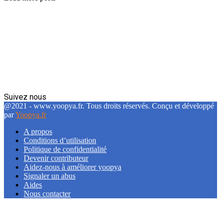
Suivez nous
Facebook
Twitter
Linkedin
@2021 - www.yoopya.fr. Tous droits réservés. Conçu et développé
par
Yoopya.fr
A propos
Conditions d’utilisation
Politique de confidentialité
Devenir contributeur
Aidez-nous à améliorer yoopya
Signaler un abus
Aides
Nous contacter