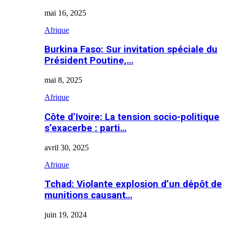
mai 16, 2025
Afrique
Burkina Faso: Sur invitation spéciale du
Président Poutine,…
mai 8, 2025
Afrique
Côte d’Ivoire: La tension socio-politique
s’exacerbe : parti…
avril 30, 2025
Afrique
Tchad: Violante explosion d’un dépôt de
munitions causant…
juin 19, 2024