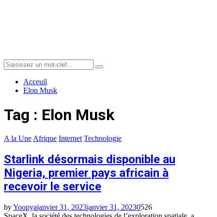
Menu
Search
Search
for:
Acceuil
Elon Musk
Tag : Elon Musk
A la Une
Afrique
Internet
Technologie
Starlink désormais disponible au
Nigeria, premier pays africain à
recevoir le service
by
Yoopya
janvier 31, 2023
janvier 31, 2023
0
526
SpaceX, la société des technologies de l’exploration spatiale, a