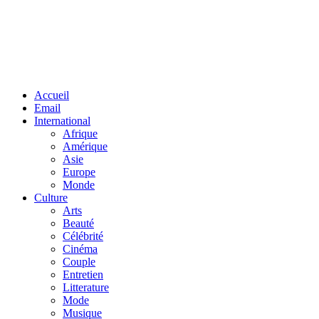
Facebook
Twitter
Linkedin
Accueil
Email
International
Afrique
Amérique
Asie
Europe
Monde
Culture
Arts
Beauté
Célébrité
Cinéma
Couple
Entretien
Litterature
Mode
Musique