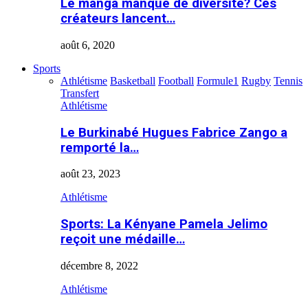
Le manga manque de diversité? Ces
créateurs lancent…
août 6, 2020
Sports
Athlétisme
Basketball
Football
Formule1
Rugby
Tennis
Transfert
Athlétisme
Le Burkinabé Hugues Fabrice Zango a
remporté la…
août 23, 2023
Athlétisme
Sports: La Kényane Pamela Jelimo
reçoit une médaille…
décembre 8, 2022
Athlétisme