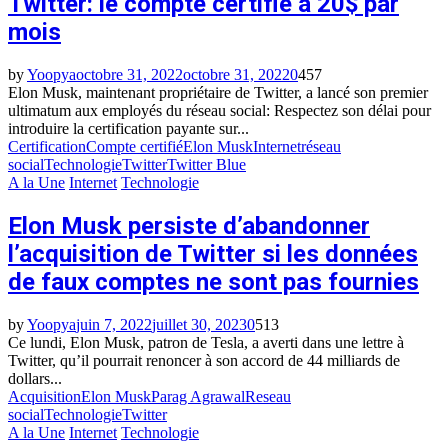
Twitter: le compte certifié à 20$ par
mois
by
Yoopya
octobre 31, 2022
octobre 31, 2022
0
457
Elon Musk, maintenant propriétaire de Twitter, a lancé son premier
ultimatum aux employés du réseau social: Respectez son délai pour
introduire la certification payante sur...
Certification
Compte certifié
Elon Musk
Internet
réseau
social
Technologie
Twitter
Twitter Blue
A la Une
Internet
Technologie
Elon Musk persiste d’abandonner
l’acquisition de Twitter si les données
de faux comptes ne sont pas fournies
by
Yoopya
juin 7, 2022
juillet 30, 2023
0
513
Ce lundi, Elon Musk, patron de Tesla, a averti dans une lettre à
Twitter, qu’il pourrait renoncer à son accord de 44 milliards de
dollars...
Acquisition
Elon Musk
Parag Agrawal
Reseau
social
Technologie
Twitter
A la Une
Internet
Technologie