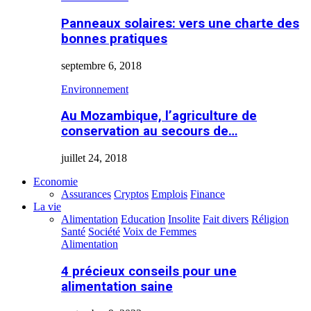
Panneaux solaires: vers une charte des
bonnes pratiques
septembre 6, 2018
Environnement
Au Mozambique, l’agriculture de
conservation au secours de…
juillet 24, 2018
Economie
Assurances
Cryptos
Emplois
Finance
La vie
Alimentation
Education
Insolite
Fait divers
Réligion
Santé
Société
Voix de Femmes
Alimentation
4 précieux conseils pour une
alimentation saine