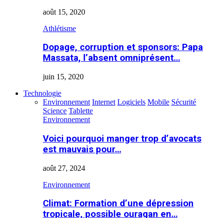
août 15, 2020
Athlétisme
Dopage, corruption et sponsors: Papa
Massata, l’absent omniprésent…
juin 15, 2020
Technologie
Environnement
Internet
Logiciels
Mobile
Sécurité
Science
Tablette
Environnement
Voici pourquoi manger trop d’avocats
est mauvais pour…
août 27, 2024
Environnement
Climat: Formation d’une dépression
tropicale, possible ouragan en…