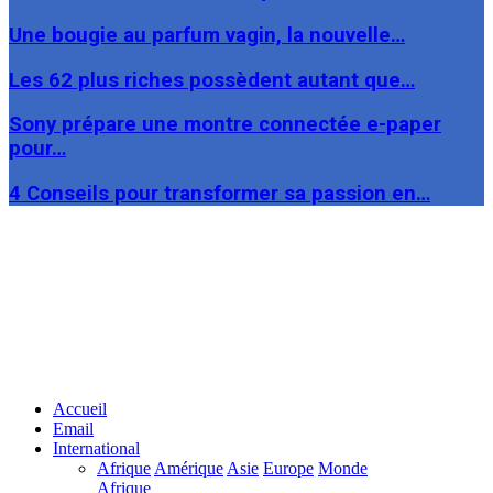
Une bougie au parfum vagin, la nouvelle…
Les 62 plus riches possèdent autant que…
Sony prépare une montre connectée e-paper
pour…
4 Conseils pour transformer sa passion en…
Facebook
Twitter
Linkedin
Accueil
Email
International
Afrique
Amérique
Asie
Europe
Monde
Afrique