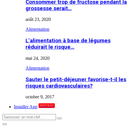
Consommer trop de fructose pendant la
grossesse serait…
août 23, 2020
Alimentation
L’alimentation à base de légumes
réduirait le risque…
mai 24, 2020
Alimentation
Sauter le petit-déjeuner favorise-t-il les
risques cardiovasculaires?
octobre 9, 2017
NOUVEAU
Installer App
Search
Search
for:
Primary