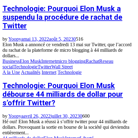
Technologie: Pourquoi Elon Musk a
suspendu la procédure de rachat de
Twitter
by
Yoopya
mai 13, 2022
août 5, 2023
0
516
Elon Musk a annoncé ce vendredi 13 mai sur Twitter, que l’accord
du rachat de la plateforme de micro blogging à 44 milliards de
dollars...
Business
Elon Musk
Internet
micro blogging
Rachat
Reseau
social
Technologie
Twitter
Wall Street
A la Une
Actualités
Internet
Technologie
Technologie: Pourquoi Elon Musk
débourse 44 milliards de dollar pour
s’offrir Twitter?
by
Yoopya
avril 26, 2022
juillet 30, 2023
0
600
Hé oui! Elon Musk a réussi à s’offrir twitter pour 44 milliards de
dollars. Provoquant la sortie en bourse de la société qui deviendra
entièrement...