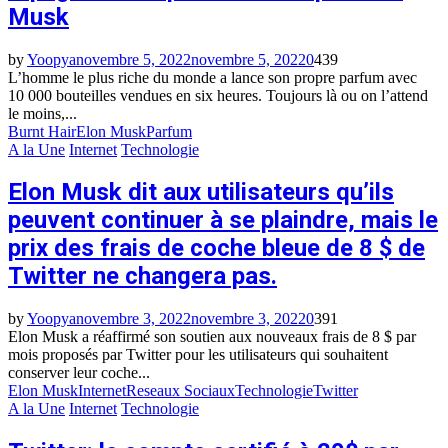
Musk
by
Yoopya
novembre 5, 2022
novembre 5, 2022
0
439
L’homme le plus riche du monde a lance son propre parfum avec
10 000 bouteilles vendues en six heures. Toujours là ou on l’attend
le moins,...
Burnt Hair
Elon Musk
Parfum
A la Une
Internet
Technologie
Elon Musk dit aux utilisateurs qu’ils
peuvent continuer à se plaindre, mais le
prix des frais de coche bleue de 8 $ de
Twitter ne changera pas.
by
Yoopya
novembre 3, 2022
novembre 3, 2022
0
391
Elon Musk a réaffirmé son soutien aux nouveaux frais de 8 $ par
mois proposés par Twitter pour les utilisateurs qui souhaitent
conserver leur coche...
Elon Musk
Internet
Reseaux Sociaux
Technologie
Twitter
A la Une
Internet
Technologie