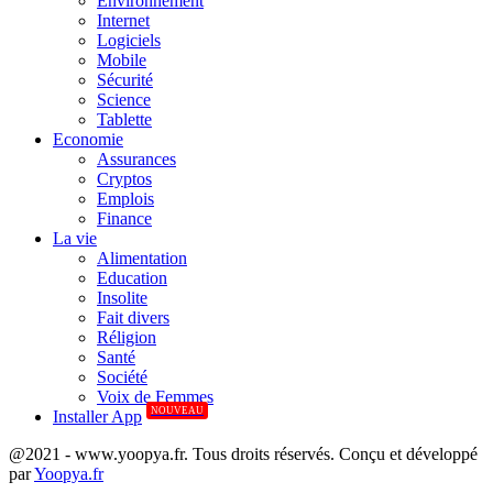
Environnement
Internet
Logiciels
Mobile
Sécurité
Science
Tablette
Economie
Assurances
Cryptos
Emplois
Finance
La vie
Alimentation
Education
Insolite
Fait divers
Réligion
Santé
Société
Voix de Femmes
NOUVEAU
Installer App
@2021 - www.yoopya.fr. Tous droits réservés. Conçu et développé
par
Yoopya.fr
Facebook
Twitter
Linkedin