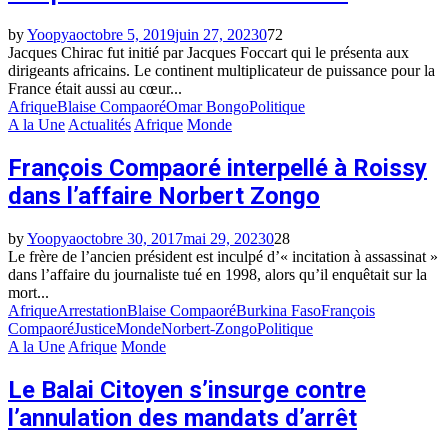
by
Yoopya
octobre 5, 2019
juin 27, 2023
0
72
Jacques Chirac fut initié par Jacques Foccart qui le présenta aux
dirigeants africains. Le continent multiplicateur de puissance pour la
France était aussi au cœur...
Afrique
Blaise Compaoré
Omar Bongo
Politique
A la Une
Actualités
Afrique
Monde
François Compaoré interpellé à Roissy
dans l’affaire Norbert Zongo
by
Yoopya
octobre 30, 2017
mai 29, 2023
0
28
Le frère de l’ancien président est inculpé d’« incitation à assassinat »
dans l’affaire du journaliste tué en 1998, alors qu’il enquêtait sur la
mort...
Afrique
Arrestation
Blaise Compaoré
Burkina Faso
François
Compaoré
Justice
Monde
Norbert-Zongo
Politique
A la Une
Afrique
Monde
Le Balai Citoyen s’insurge contre
l’annulation des mandats d’arrêt