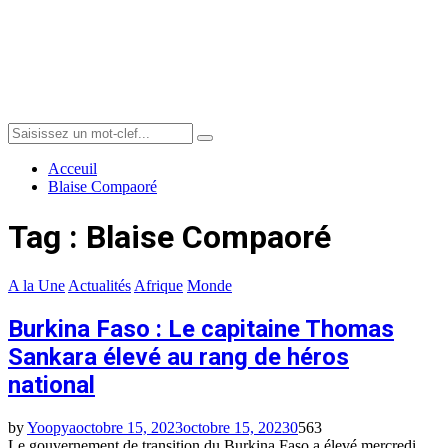
Menu
Search
Search
for:
Acceuil
Blaise Compaoré
Tag : Blaise Compaoré
A la Une
Actualités
Afrique
Monde
Burkina Faso : Le capitaine Thomas
Sankara élevé au rang de héros
national
by
Yoopya
octobre 15, 2023
octobre 15, 2023
0
563
Le gouvernement de transition du Burkina Faso a élevé mercredi