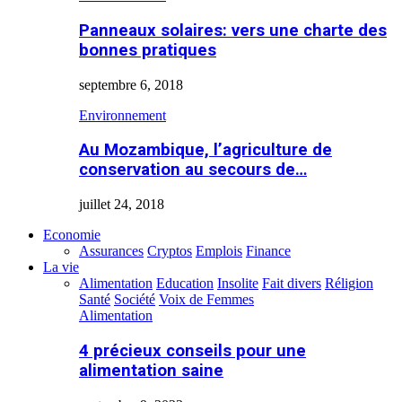
Panneaux solaires: vers une charte des
bonnes pratiques
septembre 6, 2018
Environnement
Au Mozambique, l’agriculture de
conservation au secours de…
juillet 24, 2018
Economie
Assurances
Cryptos
Emplois
Finance
La vie
Alimentation
Education
Insolite
Fait divers
Réligion
Santé
Société
Voix de Femmes
Alimentation
4 précieux conseils pour une
alimentation saine