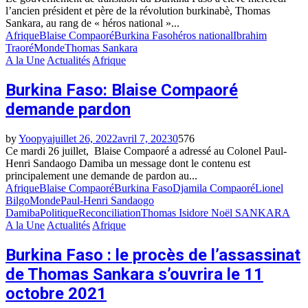
l’ancien président et père de la révolution burkinabè, Thomas
Sankara, au rang de « héros national »...
Afrique
Blaise Compaoré
Burkina Faso
héros national
Ibrahim
Traoré
Monde
Thomas Sankara
A la Une
Actualités
Afrique
Burkina Faso: Blaise Compaoré
demande pardon
by
Yoopya
juillet 26, 2022
avril 7, 2023
0
576
Ce mardi 26 juillet, Blaise Compaoré a adressé au Colonel Paul-
Henri Sandaogo Damiba un message dont le contenu est
principalement une demande de pardon au...
Afrique
Blaise Compaoré
Burkina Faso
Djamila Compaoré
Lionel
Bilgo
Monde
Paul-Henri Sandaogo
Damiba
Politique
Reconciliation
Thomas Isidore Noël SANKARA
A la Une
Actualités
Afrique
Burkina Faso : le procès de l’assassinat
de Thomas Sankara s’ouvrira le 11
octobre 2021