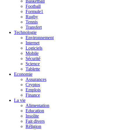
Basketball
Football
Formule1
Rugby
Tennis
Transfert
Technologie
Environnement
Internet
Logiciels
Mobile
Sécurité
Science
Tablette
Economie
Assurances
Cryptos
Emplois
Finance
La vie
Alimentation
Education
Insolite
Fait divers
Réligion