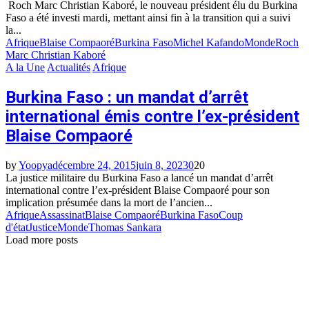
Roch Marc Christian Kaboré, le nouveau président élu du Burkina
Faso a été investi mardi, mettant ainsi fin à la transition qui a suivi
la...
Afrique
Blaise Compaoré
Burkina Faso
Michel Kafando
Monde
Roch
Marc Christian Kaboré
A la Une
Actualités
Afrique
Burkina Faso : un mandat d’arrêt
international émis contre l’ex-président
Blaise Compaoré
by
Yoopya
décembre 24, 2015
juin 8, 2023
0
20
La justice militaire du Burkina Faso a lancé un mandat d’arrêt
international contre l’ex-président Blaise Compaoré pour son
implication présumée dans la mort de l’ancien...
Afrique
Assassinat
Blaise Compaoré
Burkina Faso
Coup
d'état
Justice
Monde
Thomas Sankara
Load more posts