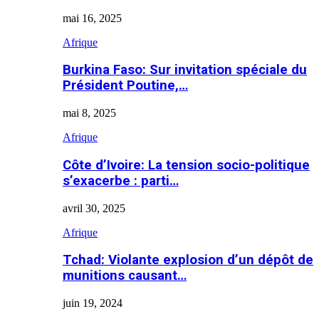
mai 16, 2025
Afrique
Burkina Faso: Sur invitation spéciale du
Président Poutine,…
mai 8, 2025
Afrique
Côte d’Ivoire: La tension socio-politique
s’exacerbe : parti…
avril 30, 2025
Afrique
Tchad: Violante explosion d’un dépôt de
munitions causant…
juin 19, 2024