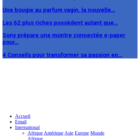
Une bougie au parfum vagin, la nouvelle…
Les 62 plus riches possèdent autant que…
Sony prépare une montre connectée e-paper
pour…
4 Conseils pour transformer sa passion en…
Facebook
Twitter
Linkedin
Accueil
Email
International
Afrique
Amérique
Asie
Europe
Monde
Afrique