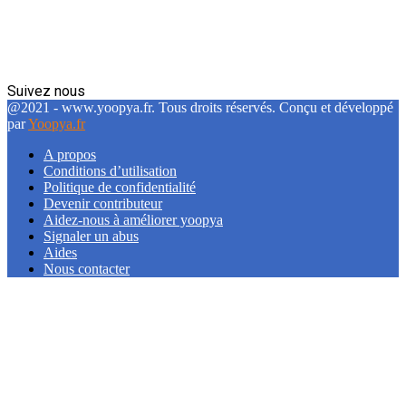
Suivez nous
Facebook
Twitter
Linkedin
@2021 - www.yoopya.fr. Tous droits réservés. Conçu et développé
par
Yoopya.fr
A propos
Conditions d’utilisation
Politique de confidentialité
Devenir contributeur
Aidez-nous à améliorer yoopya
Signaler un abus
Aides
Nous contacter