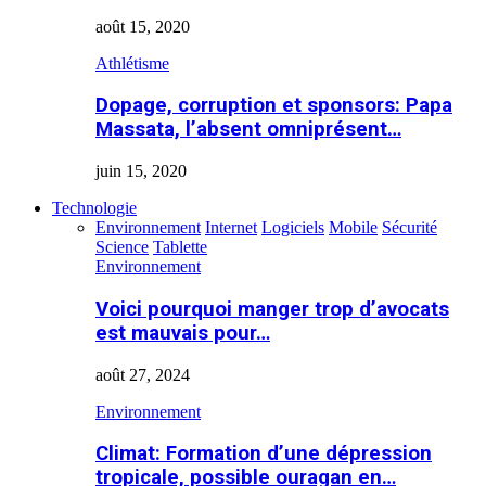
août 15, 2020
Athlétisme
Dopage, corruption et sponsors: Papa
Massata, l’absent omniprésent…
juin 15, 2020
Technologie
Environnement
Internet
Logiciels
Mobile
Sécurité
Science
Tablette
Environnement
Voici pourquoi manger trop d’avocats
est mauvais pour…
août 27, 2024
Environnement
Climat: Formation d’une dépression
tropicale, possible ouragan en…