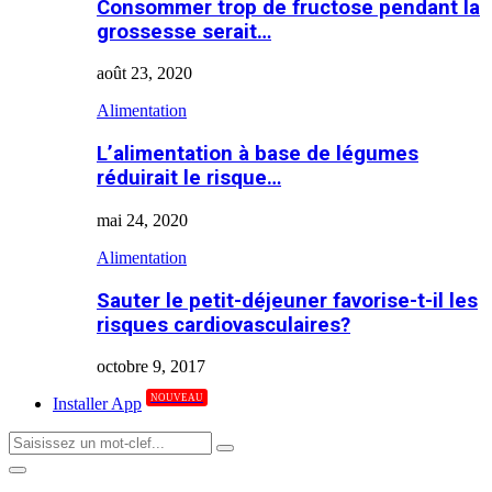
Consommer trop de fructose pendant la
grossesse serait…
août 23, 2020
Alimentation
L’alimentation à base de légumes
réduirait le risque…
mai 24, 2020
Alimentation
Sauter le petit-déjeuner favorise-t-il les
risques cardiovasculaires?
octobre 9, 2017
NOUVEAU
Installer App
Search
Search
for:
Primary