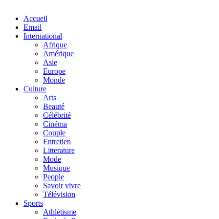
Facebook
Twitter
Linkedin
Accueil
Email
International
Afrique
Amérique
Asie
Europe
Monde
Culture
Arts
Beauté
Célébrité
Cinéma
Couple
Entretien
Litterature
Mode
Musique
People
Savoir vivre
Télévision
Sports
Athlétisme