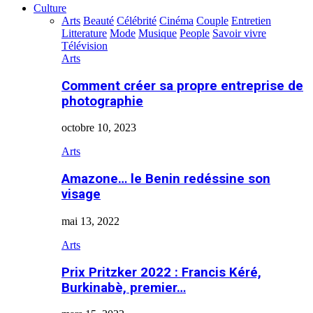
Culture
Arts
Beauté
Célébrité
Cinéma
Couple
Entretien
Litterature
Mode
Musique
People
Savoir vivre
Télévision
Arts
Comment créer sa propre entreprise de
photographie
octobre 10, 2023
Arts
Amazone… le Benin redéssine son
visage
mai 13, 2022
Arts
Prix Pritzker 2022 : Francis Kéré,
Burkinabè, premier…