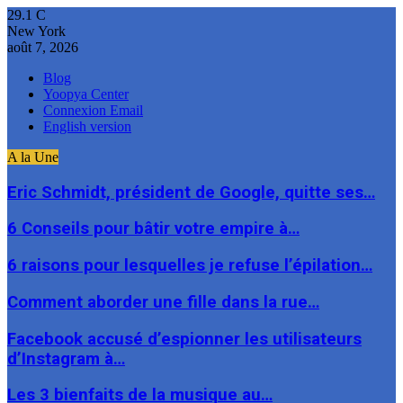
29.1
C
New York
août 7, 2026
Blog
Yoopya Center
Connexion Email
English version
A la Une
Eric Schmidt, président de Google, quitte ses…
6 Conseils pour bâtir votre empire à…
6 raisons pour lesquelles je refuse l’épilation…
Comment aborder une fille dans la rue…
Facebook accusé d’espionner les utilisateurs
d’Instagram à…
Les 3 bienfaits de la musique au…