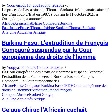
by
Yoopya
août 18, 2021
août 8, 2023
0
278
Le procès de l’assassinat de Thomas Sankara, icône panafricaine tué
lors d’un coup d’État en 1987, s’ouvrira le 11 octobre 2021 à
Ouagadougou, a annoncé...
Afrique
Assasssinat
Blaise Compaoré
Burkina
Faso
Justice
Procès
Thomas Isidore Sankara
Thomas Sankara
A la Une
Actualités
Afrique
Burkina Faso: L’extradition de François
Compaoré suspendue par la Cour
européenne des droits de l’homme
by
Yoopya
août 6, 2021
août 8, 2023
0
267
La Cour européenne des droits de l’homme a suspendu vendredi
l’extradition de la France vers le Burkina Faso de François
Compaoré. La Cour européenne des...
Afriaue
Blaise Compaoré
Burkina Faso
CEDH
Cour européenne des
droits de l'homme
Extradition
France
François
Compaoré
Justice
Norbert Zongo
A la Une
Actualités
Afrique
Ce que Chirac l’Africain cachait