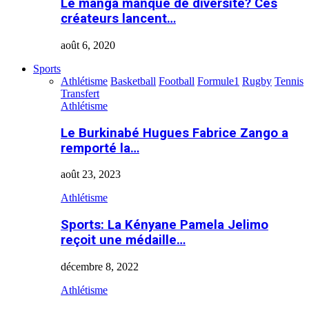
Le manga manque de diversité? Ces
créateurs lancent…
août 6, 2020
Sports
Athlétisme
Basketball
Football
Formule1
Rugby
Tennis
Transfert
Athlétisme
Le Burkinabé Hugues Fabrice Zango a
remporté la…
août 23, 2023
Athlétisme
Sports: La Kényane Pamela Jelimo
reçoit une médaille…
décembre 8, 2022
Athlétisme