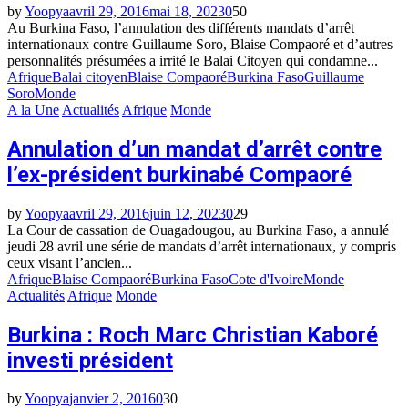
by
Yoopya
avril 29, 2016
mai 18, 2023
0
50
Au Burkina Faso, l’annulation des différents mandats d’arrêt
internationaux contre Guillaume Soro, Blaise Compaoré et d’autres
personnalités présumées a irrité le Balai Citoyen qui condamne...
Afrique
Balai citoyen
Blaise Compaoré
Burkina Faso
Guillaume
Soro
Monde
A la Une
Actualités
Afrique
Monde
Annulation d’un mandat d’arrêt contre
l’ex-président burkinabé Compaoré
by
Yoopya
avril 29, 2016
juin 12, 2023
0
29
La Cour de cassation de Ouagadougou, au Burkina Faso, a annulé
jeudi 28 avril une série de mandats d’arrêt internationaux, y compris
ceux visant l’ancien...
Afrique
Blaise Compaoré
Burkina Faso
Cote d'Ivoire
Monde
Actualités
Afrique
Monde
Burkina : Roch Marc Christian Kaboré
investi président
by
Yoopya
janvier 2, 2016
0
30