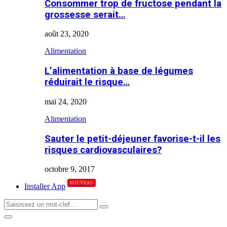
Consommer trop de fructose pendant la
grossesse serait…
août 23, 2020
Alimentation
L’alimentation à base de légumes
réduirait le risque…
mai 24, 2020
Alimentation
Sauter le petit-déjeuner favorise-t-il les
risques cardiovasculaires?
octobre 9, 2017
NOUVEAU
Installer App
Search
Search
for:
Primary