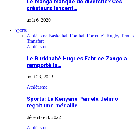
Le manga manque de diversité? Ces
créateurs lancent…
août 6, 2020
Sports
Athlétisme
Basketball
Football
Formule1
Rugby
Tennis
Transfert
Athlétisme
Le Burkinabé Hugues Fabrice Zango a
remporté la…
août 23, 2023
Athlétisme
Sports: La Kényane Pamela Jelimo
reçoit une médaille…
décembre 8, 2022
Athlétisme