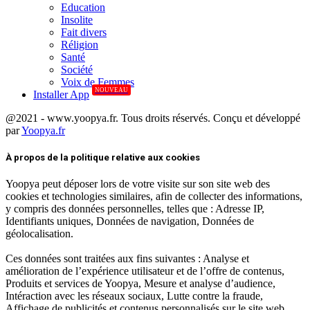
Education
Insolite
Fait divers
Réligion
Santé
Société
Voix de Femmes
NOUVEAU
Installer App
@2021 - www.yoopya.fr. Tous droits réservés. Conçu et développé
par
Yoopya.fr
Facebook
Twitter
Linkedin
À propos de la politique relative aux cookies
Yoopya peut déposer lors de votre visite sur son site web des
cookies et technologies similaires, afin de collecter des informations,
y compris des données personnelles, telles que : Adresse IP,
Identifiants uniques, Données de navigation, Données de
géolocalisation.
Ces données sont traitées aux fins suivantes : Analyse et
amélioration de l’expérience utilisateur et de l’offre de contenus,
Produits et services de Yoopya, Mesure et analyse d’audience,
Intéraction avec les réseaux sociaux, Lutte contre la fraude,
Affichage de publicités et contenus personnalisés sur le site web,