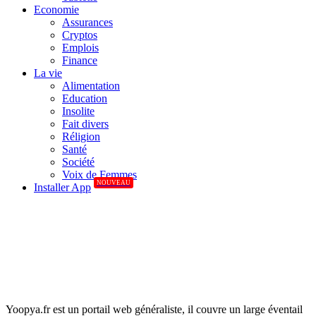
Economie
Assurances
Cryptos
Emplois
Finance
La vie
Alimentation
Education
Insolite
Fait divers
Réligion
Santé
Société
Voix de Femmes
NOUVEAU
Installer App
Yoopya.fr est un portail web généraliste, il couvre un large éventail