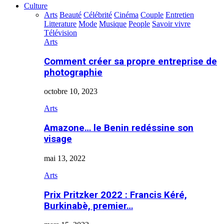
Culture
Arts
Beauté
Célébrité
Cinéma
Couple
Entretien
Litterature
Mode
Musique
People
Savoir vivre
Télévision
Arts
Comment créer sa propre entreprise de
photographie
octobre 10, 2023
Arts
Amazone… le Benin redéssine son
visage
mai 13, 2022
Arts
Prix Pritzker 2022 : Francis Kéré,
Burkinabè, premier…