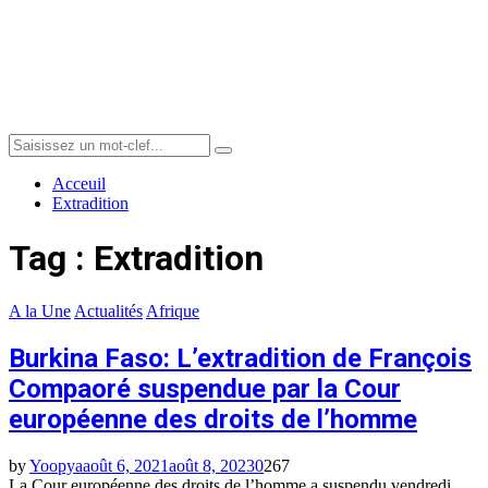
Menu
Search
Search
for:
Acceuil
Extradition
Tag : Extradition
A la Une
Actualités
Afrique
Burkina Faso: L’extradition de François
Compaoré suspendue par la Cour
européenne des droits de l’homme
by
Yoopya
août 6, 2021
août 8, 2023
0
267
La Cour européenne des droits de l’homme a suspendu vendredi