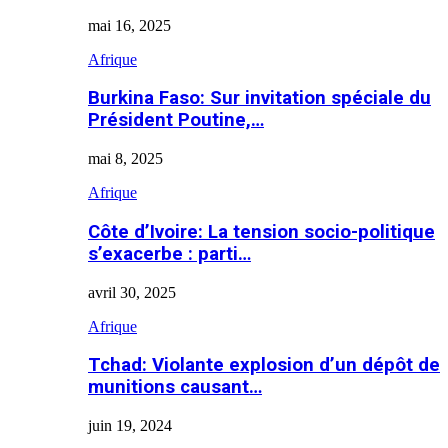
mai 16, 2025
Afrique
Burkina Faso: Sur invitation spéciale du
Président Poutine,…
mai 8, 2025
Afrique
Côte d’Ivoire: La tension socio-politique
s’exacerbe : parti…
avril 30, 2025
Afrique
Tchad: Violante explosion d’un dépôt de
munitions causant…
juin 19, 2024