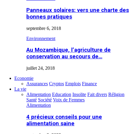
Panneaux solaires: vers une charte des
bonnes pratiques
septembre 6, 2018
Environnement
Au Mozambique, l’agriculture de
conservation au secours de…
juillet 24, 2018
Economie
Assurances
Cryptos
Emplois
Finance
La vie
Alimentation
Education
Insolite
Fait divers
Réligion
Santé
Société
Voix de Femmes
Alimentation
4 précieux conseils pour une
alimentation saine