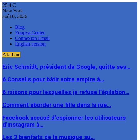
25.4
C
New York
août 9, 2026
Blog
Yoopya Center
Connexion Email
English version
A la Une
Eric Schmidt, président de Google, quitte ses…
6 Conseils pour bâtir votre empire à…
6 raisons pour lesquelles je refuse l’épilation…
Comment aborder une fille dans la rue…
Facebook accusé d’espionner les utilisateurs
d’Instagram à…
Les 3 bienfaits de la musique au…