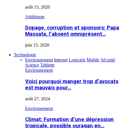
août 15, 2020
Athlétisme
Dopage, corruption et sponsors: Papa
Massata, l’absent omniprésent…
juin 15, 2020
Technologie
Environnement
Internet
Logiciels
Mobile
Sécurité
Science
Tablette
Environnement
Voici pourquoi manger trop d’avocats
est mauvais pour…
août 27, 2024
Environnement
Climat: Formation d’une dépression
tropicale, possible ouragan en…