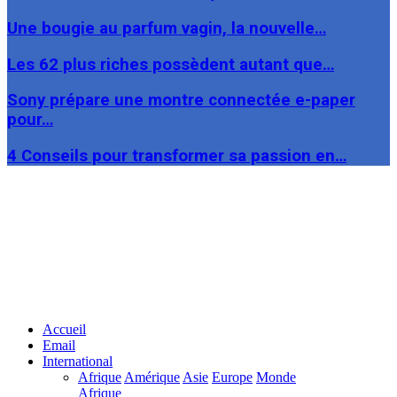
Une bougie au parfum vagin, la nouvelle…
Les 62 plus riches possèdent autant que…
Sony prépare une montre connectée e-paper
pour…
4 Conseils pour transformer sa passion en…
Facebook
Twitter
Linkedin
Accueil
Email
International
Afrique
Amérique
Asie
Europe
Monde
Afrique