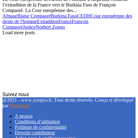
l’extradition de la France vers le Burkina Faso de François
Compaoré. La Cour européenne des...
Afriaue
Blaise Compaoré
Burkina Faso
CEDH
Cour européenne des
droits de l'homme
Extradition
France
François
Compaoré
Justice
Norbert Zongo
Load more posts
Suivez nous
Facebook
Twitter
Linkedin
@2021 - www.yoopya.fr. Tous droits réservés. Conçu et développé
par
Yoopya.fr
A propos
Conditions d’utilisation
Politique de confidentialité
Devenir contributeur