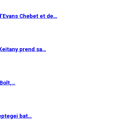
 d’Evans Chebet et de…
Keitany prend sa…
Bolt,…
ptegei bat…