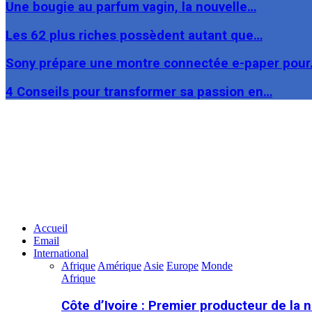
Une bougie au parfum vagin, la nouvelle…
Les 62 plus riches possèdent autant que…
Sony prépare une montre connectée e-paper pou
4 Conseils pour transformer sa passion en…
Facebook
Twitter
Linkedin
Accueil
Email
International
Afrique
Amérique
Asie
Europe
Monde
Afrique
Côte d’Ivoire : Premier producteur de la 