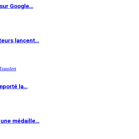
 sur Google…
teurs lancent…
Transfert
mporté la…
 une médaille…