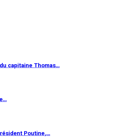
e du capitaine Thomas…
le…
Président Poutine,…