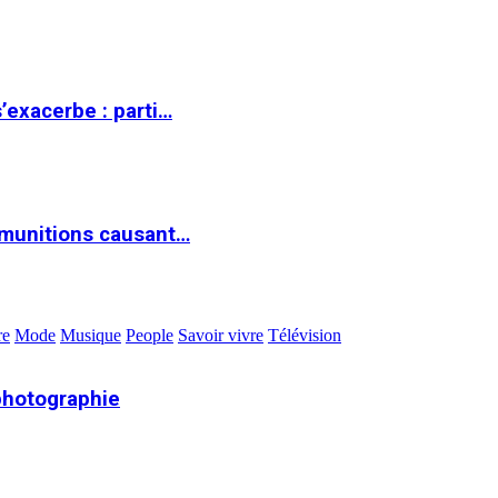
s’exacerbe : parti…
 munitions causant…
re
Mode
Musique
People
Savoir vivre
Télévision
photographie