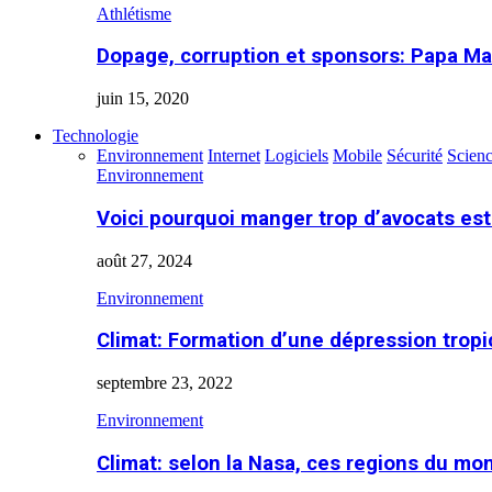
Athlétisme
Dopage, corruption et sponsors: Papa Ma
juin 15, 2020
Technologie
Environnement
Internet
Logiciels
Mobile
Sécurité
Scien
Environnement
Voici pourquoi manger trop d’avocats es
août 27, 2024
Environnement
Climat: Formation d’une dépression tropi
septembre 23, 2022
Environnement
Climat: selon la Nasa, ces regions du m