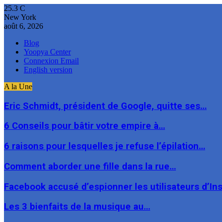
25.3
C
New York
août 6, 2026
Blog
Yoopya Center
Connexion Email
English version
A la Une
Eric Schmidt, président de Google, quitte ses…
6 Conseils pour bâtir votre empire à…
6 raisons pour lesquelles je refuse l’épilation…
Comment aborder une fille dans la rue…
Facebook accusé d’espionner les utilisateurs d’I
Les 3 bienfaits de la musique au…