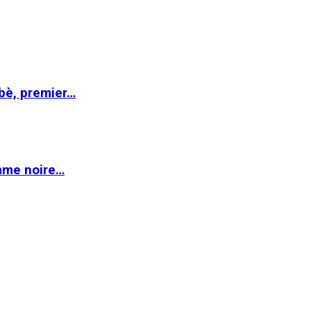
abè, premier…
emme noire…