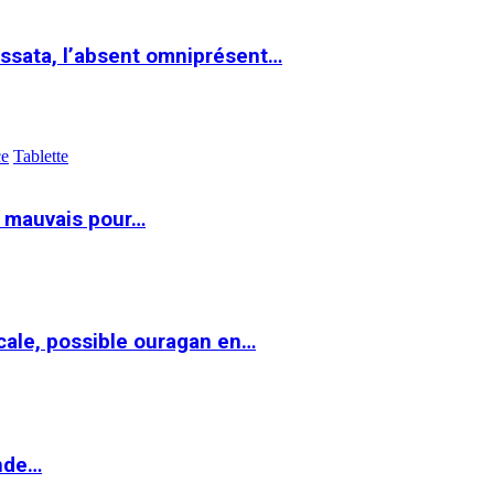
ssata, l’absent omniprésent…
ce
Tablette
t mauvais pour…
cale, possible ouragan en…
onde…