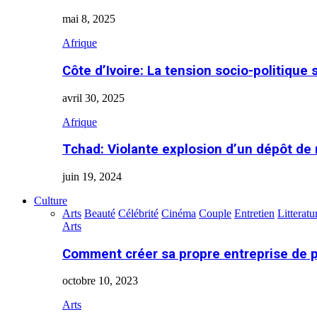
mai 8, 2025
Afrique
Côte d’Ivoire: La tension socio-politique 
avril 30, 2025
Afrique
Tchad: Violante explosion d’un dépôt de
juin 19, 2024
Culture
Arts
Beauté
Célébrité
Cinéma
Couple
Entretien
Litteratu
Arts
Comment créer sa propre entreprise de 
octobre 10, 2023
Arts