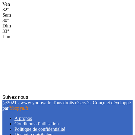
Ven
32
°
Sam
30
°
Dim
33
°
Lun
Suivez nous
Facebook
Twitter
Linkedin
@2021 - www.yoopya.fr. Tous droits réservés. Conçu et développé
par
Yoopya.fr
A propos
Conditions d’utilisation
Politique de confidentialité
Devenir contributeur