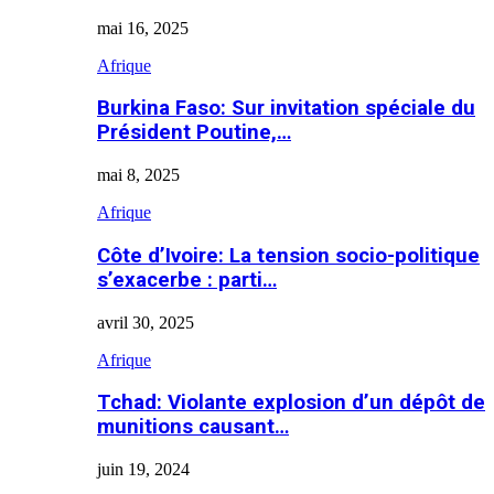
mai 16, 2025
Afrique
Burkina Faso: Sur invitation spéciale du
Président Poutine,…
mai 8, 2025
Afrique
Côte d’Ivoire: La tension socio-politique
s’exacerbe : parti…
avril 30, 2025
Afrique
Tchad: Violante explosion d’un dépôt de
munitions causant…
juin 19, 2024