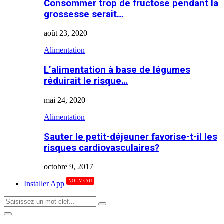
Consommer trop de fructose pendant la
grossesse serait…
août 23, 2020
Alimentation
L’alimentation à base de légumes
réduirait le risque…
mai 24, 2020
Alimentation
Sauter le petit-déjeuner favorise-t-il les
risques cardiovasculaires?
octobre 9, 2017
NOUVEAU
Installer App
Search
Search
for:
Primary