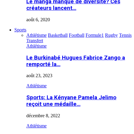
Le manga manque de diversité? Ces
créateurs lancent…
août 6, 2020
Sports
Athlétisme
Basketball
Football
Formule1
Rugby
Tennis
Transfert
Athlétisme
Le Burkinabé Hugues Fabrice Zango a
remporté la…
août 23, 2023
Athlétisme
Sports: La Kényane Pamela Jelimo
reçoit une médaille…
décembre 8, 2022
Athlétisme