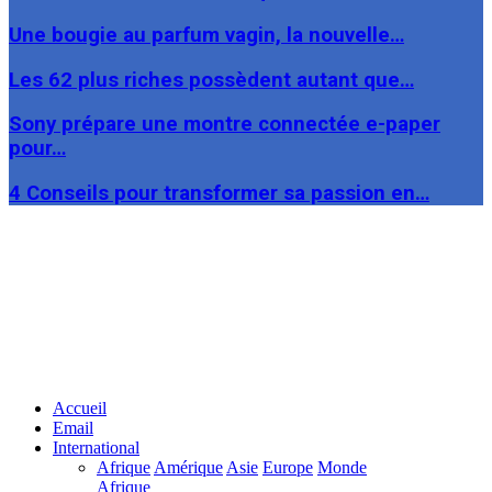
Une bougie au parfum vagin, la nouvelle…
Les 62 plus riches possèdent autant que…
Sony prépare une montre connectée e-paper
pour…
4 Conseils pour transformer sa passion en…
Facebook
Twitter
Linkedin
Accueil
Email
International
Afrique
Amérique
Asie
Europe
Monde
Afrique