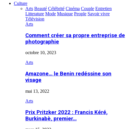
Culture
Arts
Beauté
Célébrité
Cinéma
Couple
Entretien
Litterature
Mode
Musique
People
Savoir vivre
Télévision
Arts
Comment créer sa propre entreprise de
photographie
octobre 10, 2023
Arts
Amazone… le Benin redéssine son
visage
mai 13, 2022
Arts
Prix Pritzker 2022 : Francis Kéré,
Burkinabè, premier…