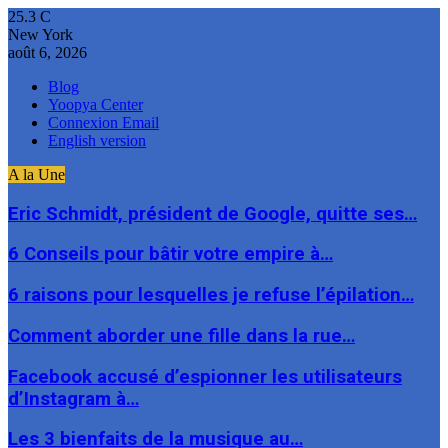
25.3
C
New York
août 6, 2026
Blog
Yoopya Center
Connexion Email
English version
A la Une
Eric Schmidt, président de Google, quitte ses…
6 Conseils pour bâtir votre empire à…
6 raisons pour lesquelles je refuse l’épilation…
Comment aborder une fille dans la rue…
Facebook accusé d’espionner les utilisateurs
d’Instagram à…
Les 3 bienfaits de la musique au…