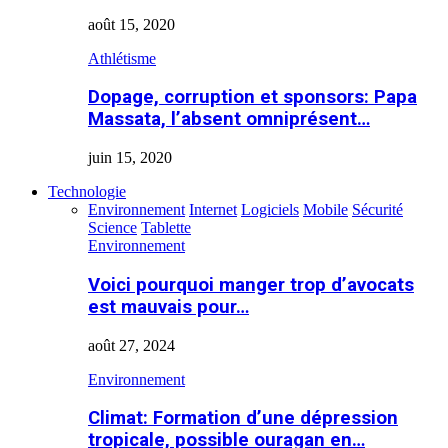
août 15, 2020
Athlétisme
Dopage, corruption et sponsors: Papa
Massata, l’absent omniprésent…
juin 15, 2020
Technologie
Environnement
Internet
Logiciels
Mobile
Sécurité
Science
Tablette
Environnement
Voici pourquoi manger trop d’avocats
est mauvais pour…
août 27, 2024
Environnement
Climat: Formation d’une dépression
tropicale, possible ouragan en…