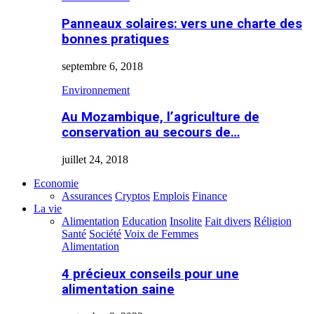
Panneaux solaires: vers une charte des
bonnes pratiques
septembre 6, 2018
Environnement
Au Mozambique, l’agriculture de
conservation au secours de…
juillet 24, 2018
Economie
Assurances
Cryptos
Emplois
Finance
La vie
Alimentation
Education
Insolite
Fait divers
Réligion
Santé
Société
Voix de Femmes
Alimentation
4 précieux conseils pour une
alimentation saine