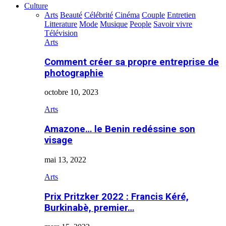
Culture
Arts
Beauté
Célébrité
Cinéma
Couple
Entretien
Litterature
Mode
Musique
People
Savoir vivre
Télévision
Arts
Comment créer sa propre entreprise de
photographie
octobre 10, 2023
Arts
Amazone… le Benin redéssine son
visage
mai 13, 2022
Arts
Prix Pritzker 2022 : Francis Kéré,
Burkinabè, premier…