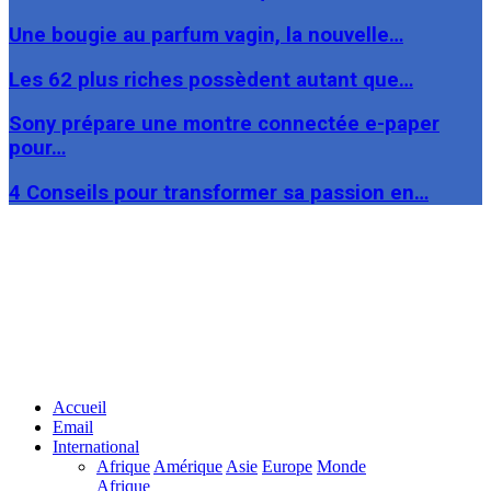
Une bougie au parfum vagin, la nouvelle…
Les 62 plus riches possèdent autant que…
Sony prépare une montre connectée e-paper
pour…
4 Conseils pour transformer sa passion en…
Facebook
Twitter
Linkedin
Accueil
Email
International
Afrique
Amérique
Asie
Europe
Monde
Afrique