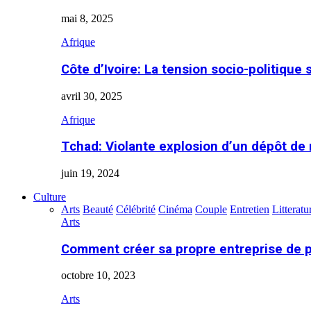
mai 8, 2025
Afrique
Côte d’Ivoire: La tension socio-politique 
avril 30, 2025
Afrique
Tchad: Violante explosion d’un dépôt de
juin 19, 2024
Culture
Arts
Beauté
Célébrité
Cinéma
Couple
Entretien
Litteratu
Arts
Comment créer sa propre entreprise de 
octobre 10, 2023
Arts