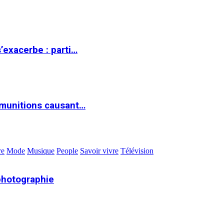
s’exacerbe : parti…
 munitions causant…
re
Mode
Musique
People
Savoir vivre
Télévision
photographie