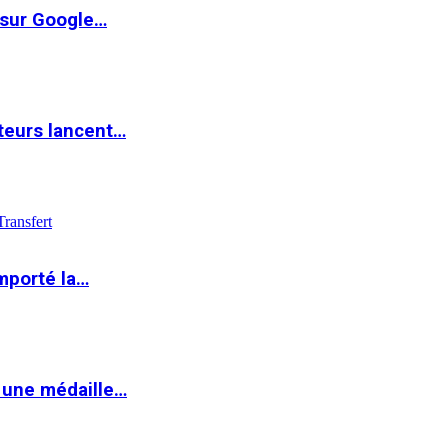
 sur Google…
teurs lancent…
Transfert
mporté la…
 une médaille…