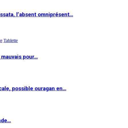
ssata, l’absent omniprésent…
ce
Tablette
t mauvais pour…
cale, possible ouragan en…
onde…