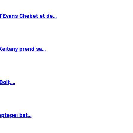
 d’Evans Chebet et de…
Keitany prend sa…
Bolt,…
ptegei bat…