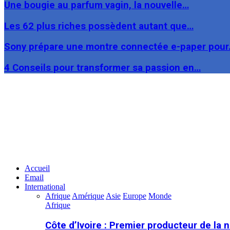
Une bougie au parfum vagin, la nouvelle…
Les 62 plus riches possèdent autant que…
Sony prépare une montre connectée e-paper pou
4 Conseils pour transformer sa passion en…
Facebook
Twitter
Linkedin
Accueil
Email
International
Afrique
Amérique
Asie
Europe
Monde
Afrique
Côte d’Ivoire : Premier producteur de la 