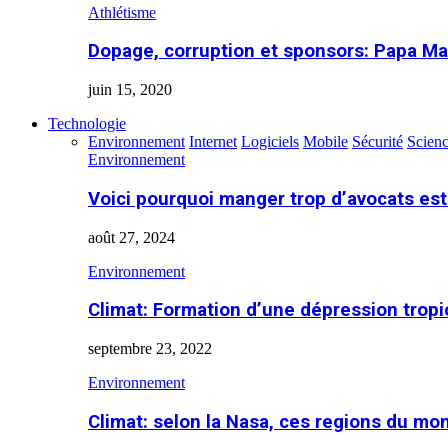
Athlétisme
Dopage, corruption et sponsors: Papa Ma
juin 15, 2020
Technologie
Environnement
Internet
Logiciels
Mobile
Sécurité
Scien
Environnement
Voici pourquoi manger trop d’avocats es
août 27, 2024
Environnement
Climat: Formation d’une dépression tropi
septembre 23, 2022
Environnement
Climat: selon la Nasa, ces regions du m