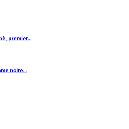
abè, premier…
emme noire…