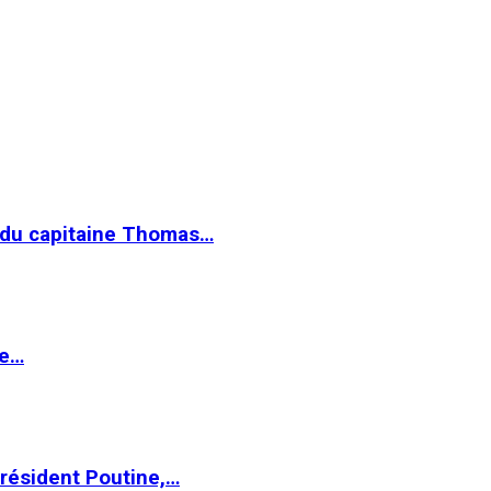
e du capitaine Thomas…
le…
Président Poutine,…