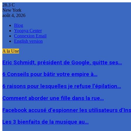
28.3
C
New York
août 4, 2026
Blog
Yoopya Center
Connexion Email
English version
A la Une
Eric Schmidt, président de Google, quitte ses…
6 Conseils pour bâtir votre empire à…
6 raisons pour lesquelles je refuse l’épilation…
Comment aborder une fille dans la rue…
Facebook accusé d’espionner les utilisateurs d’I
Les 3 bienfaits de la musique au…