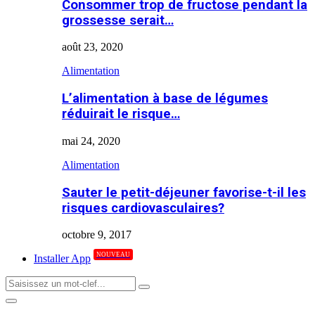
Consommer trop de fructose pendant la
grossesse serait…
août 23, 2020
Alimentation
L’alimentation à base de légumes
réduirait le risque…
mai 24, 2020
Alimentation
Sauter le petit-déjeuner favorise-t-il les
risques cardiovasculaires?
octobre 9, 2017
NOUVEAU
Installer App
Search
Search
for:
Primary