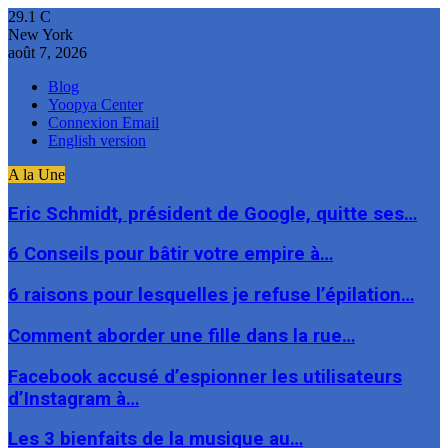
29.1
C
New York
août 7, 2026
Blog
Yoopya Center
Connexion Email
English version
A la Une
Eric Schmidt, président de Google, quitte ses…
6 Conseils pour bâtir votre empire à…
6 raisons pour lesquelles je refuse l’épilation…
Comment aborder une fille dans la rue…
Facebook accusé d’espionner les utilisateurs
d’Instagram à…
Les 3 bienfaits de la musique au…