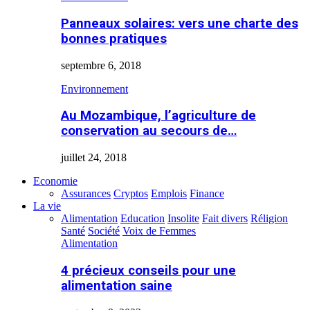
Panneaux solaires: vers une charte des
bonnes pratiques
septembre 6, 2018
Environnement
Au Mozambique, l’agriculture de
conservation au secours de…
juillet 24, 2018
Economie
Assurances
Cryptos
Emplois
Finance
La vie
Alimentation
Education
Insolite
Fait divers
Réligion
Santé
Société
Voix de Femmes
Alimentation
4 précieux conseils pour une
alimentation saine