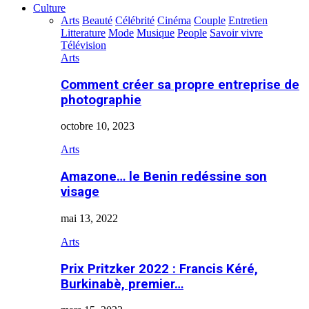
Culture
Arts
Beauté
Célébrité
Cinéma
Couple
Entretien
Litterature
Mode
Musique
People
Savoir vivre
Télévision
Arts
Comment créer sa propre entreprise de
photographie
octobre 10, 2023
Arts
Amazone… le Benin redéssine son
visage
mai 13, 2022
Arts
Prix Pritzker 2022 : Francis Kéré,
Burkinabè, premier…