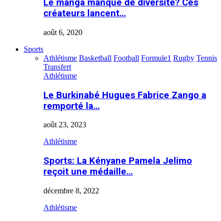
Le manga manque de diversité? Ces
créateurs lancent…
août 6, 2020
Sports
Athlétisme
Basketball
Football
Formule1
Rugby
Tennis
Transfert
Athlétisme
Le Burkinabé Hugues Fabrice Zango a
remporté la…
août 23, 2023
Athlétisme
Sports: La Kényane Pamela Jelimo
reçoit une médaille…
décembre 8, 2022
Athlétisme