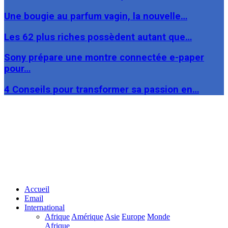
Une bougie au parfum vagin, la nouvelle…
Les 62 plus riches possèdent autant que…
Sony prépare une montre connectée e-paper
pour…
4 Conseils pour transformer sa passion en…
Facebook
Twitter
Linkedin
Accueil
Email
International
Afrique
Amérique
Asie
Europe
Monde
Afrique