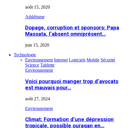
août 15, 2020
Athlétisme
Dopage, corruption et sponsors: Papa
Massata, l’absent omniprésent…
juin 15, 2020
Technologie
Environnement
Internet
Logiciels
Mobile
Sécurité
Science
Tablette
Environnement
Voici pourquoi manger trop d’avocats
est mauvais pour…
août 27, 2024
Environnement
Climat: Formation d’une dépression
tropicale, possible ouragan en…