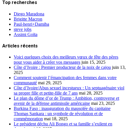
Top recherches
Diego Maradona
Brigitte Macron
Paul-henri+Damiba
steve jobs
Assimi Goïta
Articles récents
Voici quelques choix des meilleurs vœux de fête des pères
pour vous aider à créer vos messages
juin 15, 2025
Côte d’Ivoire : Premier producteur de la noix de cajou
juin 13,
2025
Comment soutenir l’émancipation des femmes dans votre
communauté
mai 29, 2025
Côte d’Ivoire/Abus sexuel incestueux : Un septuagénaire viol
sa propre fille et petite-fille de 7 ans
mai 28, 2025
Le plan du dôme d’or de Trump : Ambition, controverse et
avenir de la défense antimissile américaine
mai 23, 2025
Burkina Faso : inauguration du mausolée du capitaine
Thomas Sankara : un symbole de révolution et de
commémoration
mai 18, 2025
Le président déchu Ali Bongo et sa famille s’exilent en