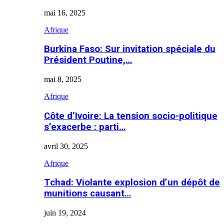
mai 16, 2025
Afrique
Burkina Faso: Sur invitation spéciale du
Président Poutine,…
mai 8, 2025
Afrique
Côte d’Ivoire: La tension socio-politique
s’exacerbe : parti…
avril 30, 2025
Afrique
Tchad: Violante explosion d’un dépôt de
munitions causant…
juin 19, 2024