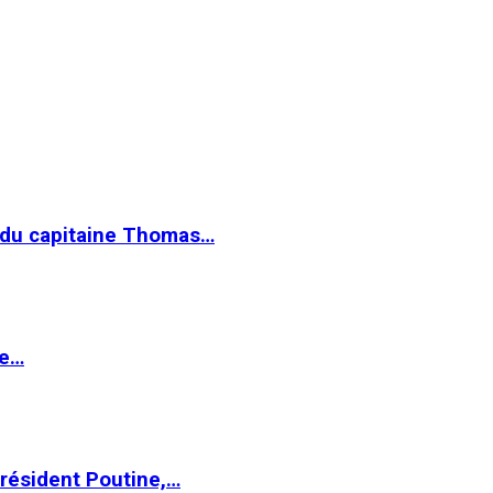
e du capitaine Thomas…
le…
Président Poutine,…