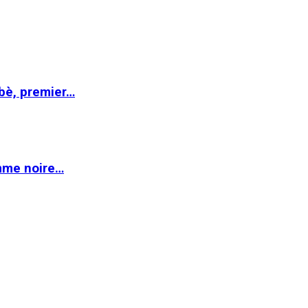
abè, premier…
emme noire…