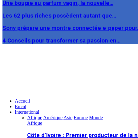
Une bougie au parfum vagin, la nouvelle…
Les 62 plus riches possèdent autant que…
Sony prépare une montre connectée e-paper pou
4 Conseils pour transformer sa passion en…
Facebook
Twitter
Linkedin
Accueil
Email
International
Afrique
Amérique
Asie
Europe
Monde
Afrique
Côte d’Ivoire : Premier producteur de la 