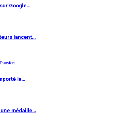
 sur Google…
teurs lancent…
Transfert
mporté la…
 une médaille…