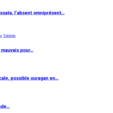
ssata, l’absent omniprésent…
ce
Tablette
t mauvais pour…
cale, possible ouragan en…
onde…