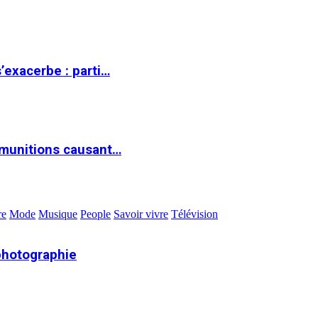
s’exacerbe : parti…
 munitions causant…
re
Mode
Musique
People
Savoir vivre
Télévision
photographie