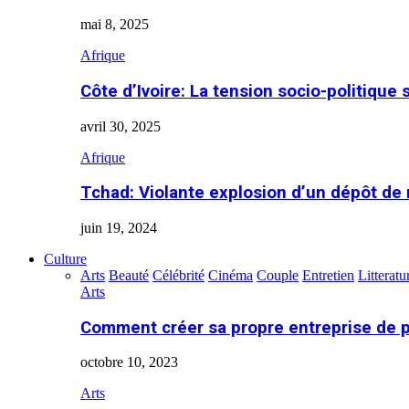
mai 8, 2025
Afrique
Côte d’Ivoire: La tension socio-politique 
avril 30, 2025
Afrique
Tchad: Violante explosion d’un dépôt de
juin 19, 2024
Culture
Arts
Beauté
Célébrité
Cinéma
Couple
Entretien
Litteratu
Arts
Comment créer sa propre entreprise de 
octobre 10, 2023
Arts