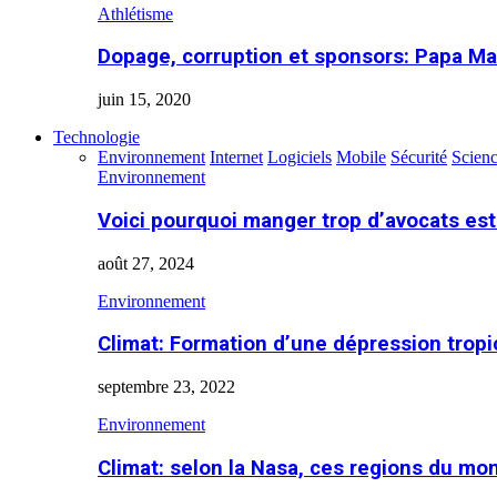
Athlétisme
Dopage, corruption et sponsors: Papa Ma
juin 15, 2020
Technologie
Environnement
Internet
Logiciels
Mobile
Sécurité
Scien
Environnement
Voici pourquoi manger trop d’avocats es
août 27, 2024
Environnement
Climat: Formation d’une dépression tropi
septembre 23, 2022
Environnement
Climat: selon la Nasa, ces regions du m