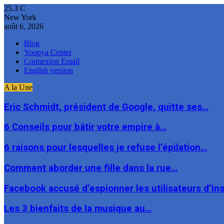
25.3
C
New York
août 6, 2026
Blog
Yoopya Center
Connexion Email
English version
A la Une
Eric Schmidt, président de Google, quitte ses…
6 Conseils pour bâtir votre empire à…
6 raisons pour lesquelles je refuse l’épilation…
Comment aborder une fille dans la rue…
Facebook accusé d’espionner les utilisateurs d’I
Les 3 bienfaits de la musique au…