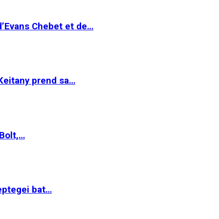
 d’Evans Chebet et de…
Keitany prend sa…
Bolt,…
ptegei bat…