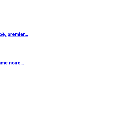
abè, premier…
emme noire…