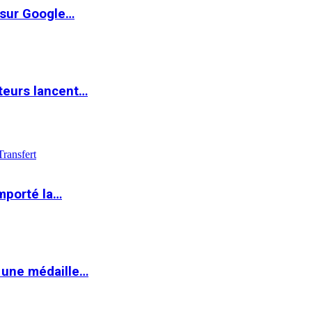
 sur Google…
teurs lancent…
Transfert
mporté la…
 une médaille…