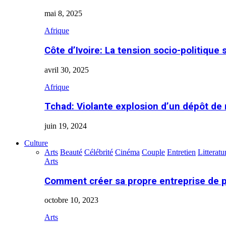
mai 8, 2025
Afrique
Côte d’Ivoire: La tension socio-politique 
avril 30, 2025
Afrique
Tchad: Violante explosion d’un dépôt de
juin 19, 2024
Culture
Arts
Beauté
Célébrité
Cinéma
Couple
Entretien
Litteratu
Arts
Comment créer sa propre entreprise de 
octobre 10, 2023
Arts