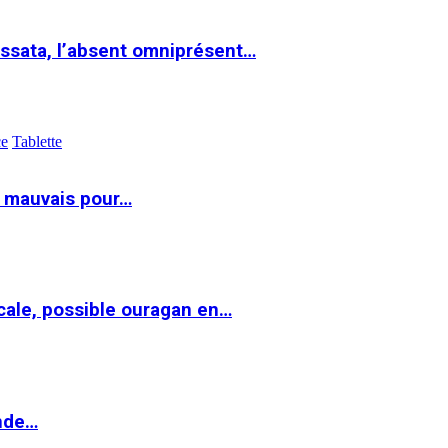
ssata, l’absent omniprésent…
ce
Tablette
t mauvais pour…
cale, possible ouragan en…
onde…