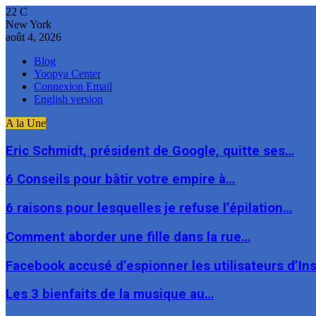
22
C
New York
août 4, 2026
Blog
Yoopya Center
Connexion Email
English version
A la Une
Eric Schmidt, président de Google, quitte ses…
6 Conseils pour bâtir votre empire à…
6 raisons pour lesquelles je refuse l’épilation…
Comment aborder une fille dans la rue…
Facebook accusé d’espionner les utilisateurs d’I
Les 3 bienfaits de la musique au…