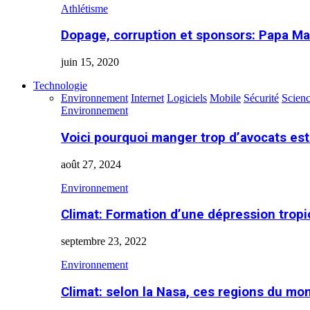
Athlétisme
Dopage, corruption et sponsors: Papa Ma
juin 15, 2020
Technologie
Environnement
Internet
Logiciels
Mobile
Sécurité
Scien
Environnement
Voici pourquoi manger trop d’avocats es
août 27, 2024
Environnement
Climat: Formation d’une dépression tropi
septembre 23, 2022
Environnement
Climat: selon la Nasa, ces regions du m