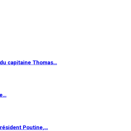
e du capitaine Thomas…
le…
Président Poutine,…