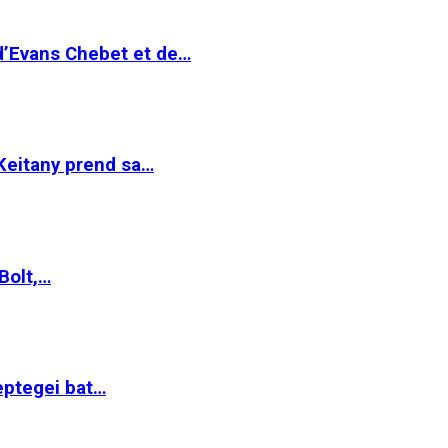
 d’Evans Chebet et de…
Keitany prend sa…
Bolt,…
ptegei bat…