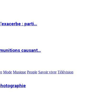
s’exacerbe : parti…
 munitions causant…
re
Mode
Musique
People
Savoir vivre
Télévision
photographie