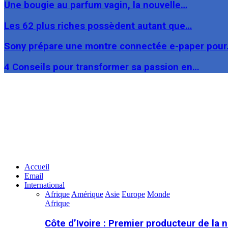
Une bougie au parfum vagin, la nouvelle…
Les 62 plus riches possèdent autant que…
Sony prépare une montre connectée e-paper pou
4 Conseils pour transformer sa passion en…
Facebook
Twitter
Linkedin
Accueil
Email
International
Afrique
Amérique
Asie
Europe
Monde
Afrique
Côte d’Ivoire : Premier producteur de la 