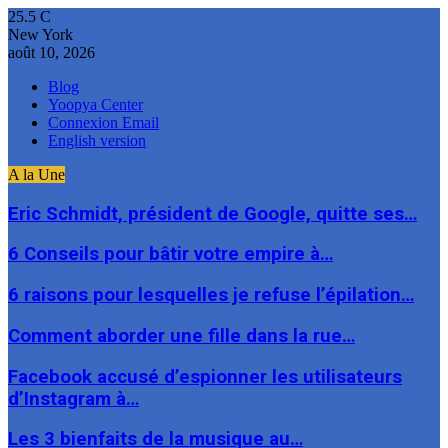
25.5
C
New York
août 10, 2026
Blog
Yoopya Center
Connexion Email
English version
A la Une
Eric Schmidt, président de Google, quitte ses…
6 Conseils pour bâtir votre empire à…
6 raisons pour lesquelles je refuse l’épilation…
Comment aborder une fille dans la rue…
Facebook accusé d’espionner les utilisateurs
d’Instagram à…
Les 3 bienfaits de la musique au…