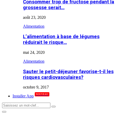
Consommer trop de fructose pendant la
grossesse serait…
août 23, 2020
Alimentation
L’alimentation à base de légumes
réduirait le risque…
mai 24, 2020
Alimentation
Sauter le petit-déjeuner favorise-t-il les
risques cardiovasculaires?
octobre 9, 2017
NOUVEAU
Installer App
Search
Search
for:
Primary