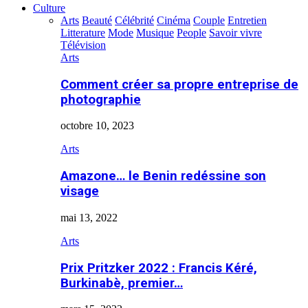
Culture
Arts
Beauté
Célébrité
Cinéma
Couple
Entretien
Litterature
Mode
Musique
People
Savoir vivre
Télévision
Arts
Comment créer sa propre entreprise de
photographie
octobre 10, 2023
Arts
Amazone… le Benin redéssine son
visage
mai 13, 2022
Arts
Prix Pritzker 2022 : Francis Kéré,
Burkinabè, premier…