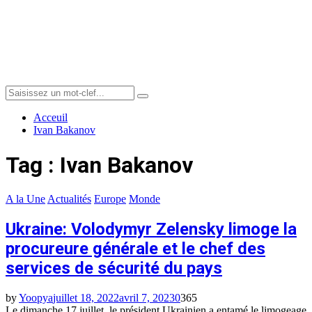
Menu
Search
Search
for:
Acceuil
Ivan Bakanov
Tag : Ivan Bakanov
A la Une
Actualités
Europe
Monde
Ukraine: Volodymyr Zelensky limoge la
procureure générale et le chef des
services de sécurité du pays
by
Yoopya
juillet 18, 2022
avril 7, 2023
0
365
Le dimanche 17 juillet, le président Ukrainien a entamé le limogeage