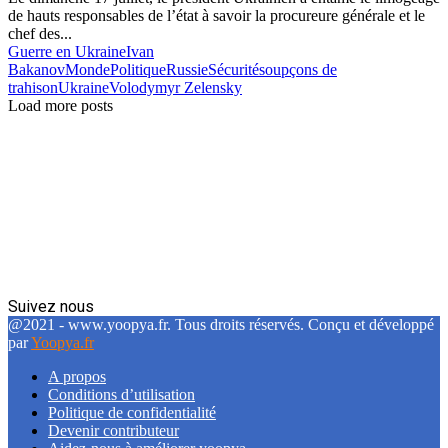
de hauts responsables de l’état à savoir la procureure générale et le
chef des...
Guerre en Ukraine
Ivan
Bakanov
Monde
Politique
Russie
Sécurité
soupçons de
trahison
Ukraine
Volodymyr Zelensky
Load more posts
Suivez nous
Facebook
Twitter
Linkedin
@2021 - www.yoopya.fr. Tous droits réservés. Conçu et développé
par
Yoopya.fr
A propos
Conditions d’utilisation
Politique de confidentialité
Devenir contributeur