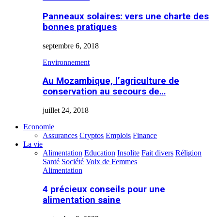
Panneaux solaires: vers une charte des
bonnes pratiques
septembre 6, 2018
Environnement
Au Mozambique, l’agriculture de
conservation au secours de…
juillet 24, 2018
Economie
Assurances
Cryptos
Emplois
Finance
La vie
Alimentation
Education
Insolite
Fait divers
Réligion
Santé
Société
Voix de Femmes
Alimentation
4 précieux conseils pour une
alimentation saine