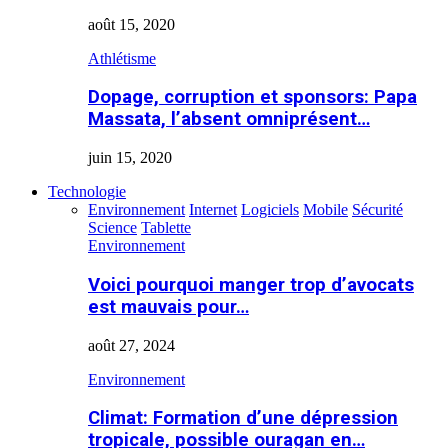
août 15, 2020
Athlétisme
Dopage, corruption et sponsors: Papa
Massata, l’absent omniprésent…
juin 15, 2020
Technologie
Environnement
Internet
Logiciels
Mobile
Sécurité
Science
Tablette
Environnement
Voici pourquoi manger trop d’avocats
est mauvais pour…
août 27, 2024
Environnement
Climat: Formation d’une dépression
tropicale, possible ouragan en…