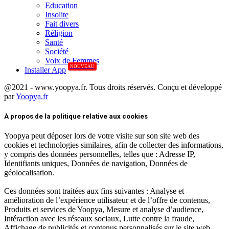
Education
Insolite
Fait divers
Réligion
Santé
Société
Voix de Femmes
NOUVEAU
Installer App
@2021 - www.yoopya.fr. Tous droits réservés. Conçu et développé
par
Yoopya.fr
Facebook
Twitter
Linkedin
À propos de la politique relative aux cookies
Yoopya peut déposer lors de votre visite sur son site web des
cookies et technologies similaires, afin de collecter des informations,
y compris des données personnelles, telles que : Adresse IP,
Identifiants uniques, Données de navigation, Données de
géolocalisation.
Ces données sont traitées aux fins suivantes : Analyse et
amélioration de l’expérience utilisateur et de l’offre de contenus,
Produits et services de Yoopya, Mesure et analyse d’audience,
Intéraction avec les réseaux sociaux, Lutte contre la fraude,
Affichage de publicités et contenus personnalisés sur le site web,