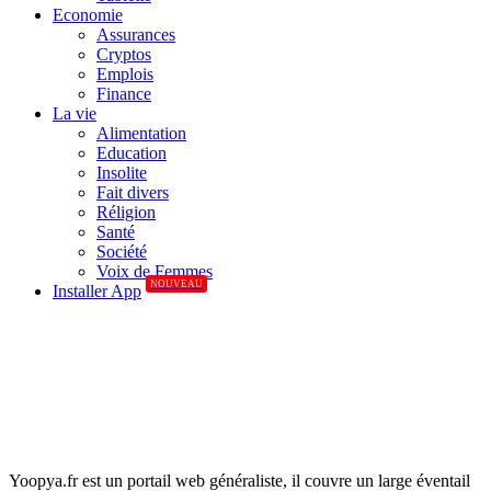
Economie
Assurances
Cryptos
Emplois
Finance
La vie
Alimentation
Education
Insolite
Fait divers
Réligion
Santé
Société
Voix de Femmes
NOUVEAU
Installer App
Yoopya.fr est un portail web généraliste, il couvre un large éventail