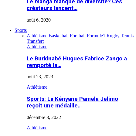
Le manga manque de diversité? Ces
créateurs lancent…
août 6, 2020
Sports
Athlétisme
Basketball
Football
Formule1
Rugby
Tennis
Transfert
Athlétisme
Le Burkinabé Hugues Fabrice Zango a
remporté la…
août 23, 2023
Athlétisme
Sports: La Kényane Pamela Jelimo
reçoit une médaille…
décembre 8, 2022
Athlétisme