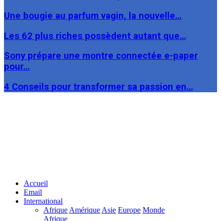
Une bougie au parfum vagin, la nouvelle…
Les 62 plus riches possèdent autant que…
Sony prépare une montre connectée e-paper
pour…
4 Conseils pour transformer sa passion en…
Facebook
Twitter
Linkedin
Accueil
Email
International
Afrique
Amérique
Asie
Europe
Monde
Afrique