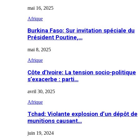
mai 16, 2025
Afrique
Burkina Faso: Sur invitation spéciale du
Président Poutine,…
mai 8, 2025
Afrique
Côte d’Ivoire: La tension socio-politique
s’exacerbe : parti…
avril 30, 2025
Afrique
Tchad: Violante explosion d’un dépôt de
munitions causant…
juin 19, 2024