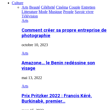
Culture
Arts
Beauté
Célébrité
Cinéma
Couple
Entretien
Litterature
Mode
Musique
People
Savoir vivre
Télévision
Arts
Comment créer sa propre entreprise de
photographie
octobre 10, 2023
Arts
Amazone… le Benin redéssine son
visage
mai 13, 2022
Arts
Prix Pritzker 2022 : Francis Kéré,
Burkinabè, premier…