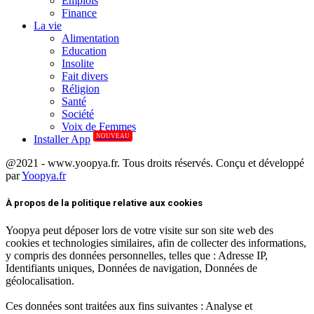
Emplois
Finance
La vie
Alimentation
Education
Insolite
Fait divers
Réligion
Santé
Société
Voix de Femmes
NOUVEAU
Installer App
@2021 - www.yoopya.fr. Tous droits réservés. Conçu et développé
par
Yoopya.fr
Facebook
Twitter
Linkedin
À propos de la politique relative aux cookies
Yoopya peut déposer lors de votre visite sur son site web des
cookies et technologies similaires, afin de collecter des informations,
y compris des données personnelles, telles que : Adresse IP,
Identifiants uniques, Données de navigation, Données de
géolocalisation.
Ces données sont traitées aux fins suivantes : Analyse et