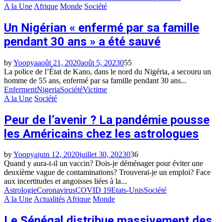
A la Une
Afrique
Monde
Société
Un Nigérian « enfermé par sa famille
pendant 30 ans » a été sauvé
by
Yoopya
août 21, 2020
août 5, 2023
0
55
La police de l’État de Kano, dans le nord du Nigéria, a secouru un
homme de 55 ans, enfermé par sa famille pendant 30 ans...
Enferment
Nigeria
Société
Victime
A la Une
Société
Peur de l’avenir ? La pandémie pousse
les Américains chez les astrologues
by
Yoopya
juin 12, 2020
juillet 30, 2023
0
36
Quand y aura-t-il un vaccin? Dois-je déménager pour éviter une
deuxième vague de contaminations? Trouverai-je un emploi? Face
aux incertitudes et angoisses liées à la...
Astrologie
Coronavirus
COVID 19
Etats-Unis
Société
A la Une
Actualités
Afrique
Monde
Le Sénégal distribue massivement des