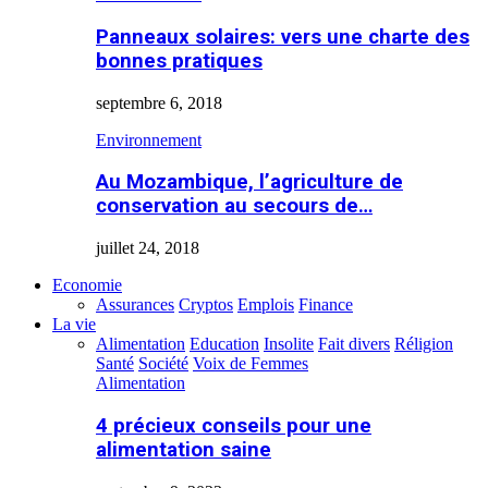
Panneaux solaires: vers une charte des
bonnes pratiques
septembre 6, 2018
Environnement
Au Mozambique, l’agriculture de
conservation au secours de…
juillet 24, 2018
Economie
Assurances
Cryptos
Emplois
Finance
La vie
Alimentation
Education
Insolite
Fait divers
Réligion
Santé
Société
Voix de Femmes
Alimentation
4 précieux conseils pour une
alimentation saine