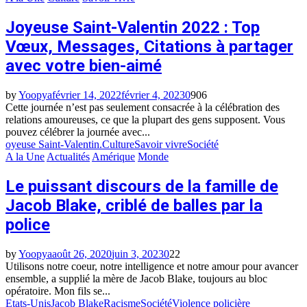
Joyeuse Saint-Valentin 2022 : Top
Vœux, Messages, Citations à partager
avec votre bien-aimé
by
Yoopya
février 14, 2022
février 4, 2023
0
906
Cette journée n’est pas seulement consacrée à la célébration des
relations amoureuses, ce que la plupart des gens supposent. Vous
pouvez célébrer la journée avec...
oyeuse Saint-Valentin.Culture
Savoir vivre
Société
A la Une
Actualités
Amérique
Monde
Le puissant discours de la famille de
Jacob Blake, criblé de balles par la
police
by
Yoopya
août 26, 2020
juin 3, 2023
0
22
Utilisons notre coeur, notre intelligence et notre amour pour avancer
ensemble, a supplié la mère de Jacob Blake, toujours au bloc
opératoire. Mon fils se...
Etats-Unis
Jacob Blake
Racisme
Société
Violence policière