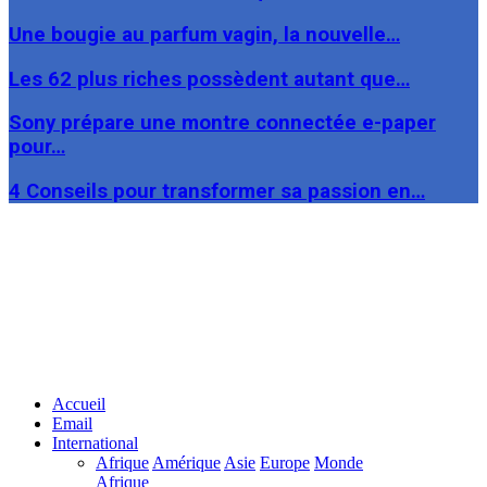
Une bougie au parfum vagin, la nouvelle…
Les 62 plus riches possèdent autant que…
Sony prépare une montre connectée e-paper
pour…
4 Conseils pour transformer sa passion en…
Facebook
Twitter
Linkedin
Accueil
Email
International
Afrique
Amérique
Asie
Europe
Monde
Afrique