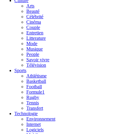
Culture
Arts
Beauté
Célébrité
Cinéma
Couple
Entretien
Litterature
Mode
Musique
People
Savoir vivre
Télévision
Sports
Athlétisme
Basketball
Football
Formule1
Rugby
Tennis
Transfert
Technologie
Environnement
Internet
Logiciels