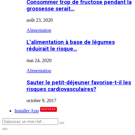
Consommer trop de fructose pendant la
grossesse serait…
août 23, 2020
Alimentation
L’alimentation à base de légumes
réduirait le risque…
mai 24, 2020
Alimentation
Sauter le petit-déjeuner favorise-t-il les
risques cardiovasculaires?
octobre 9, 2017
NOUVEAU
Installer App
Search
Search
for:
Primary