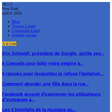
28.1
C
New York
août 9, 2026
Blog
Yoopya Center
Connexion Email
English version
A la Une
Eric Schmidt, président de Google, quitte ses…
6 Conseils pour bâtir votre empire à…
6 raisons pour lesquelles je refuse l’épilation…
Comment aborder une fille dans la rue…
Facebook accusé d’espionner les utilisateurs
d’Instagram à…
Les 3 bienfaits de la musique au…