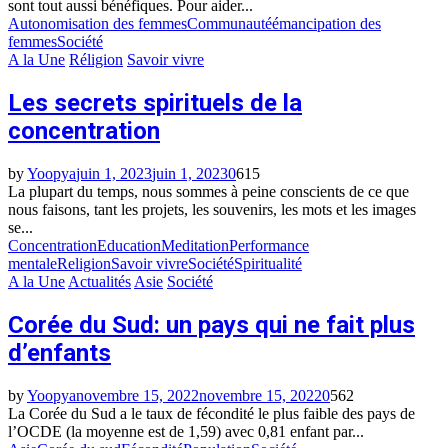
sont tout aussi bénéfiques. Pour aider...
Autonomisation des femmes
Communauté
émancipation des
femmes
Société
A la Une
Réligion
Savoir vivre
Les secrets spirituels de la
concentration
by
Yoopya
juin 1, 2023
juin 1, 2023
0
615
La plupart du temps, nous sommes à peine conscients de ce que
nous faisons, tant les projets, les souvenirs, les mots et les images
se...
Concentration
Education
Meditation
Performance
mentale
Religion
Savoir vivre
Société
Spiritualité
A la Une
Actualités
Asie
Société
Corée du Sud: un pays qui ne fait plus
d’enfants
by
Yoopya
novembre 15, 2022
novembre 15, 2022
0
562
La Corée du Sud a le taux de fécondité le plus faible des pays de
l’OCDE (la moyenne est de 1,59) avec 0,81 enfant par...