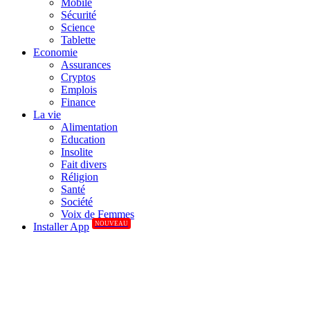
Mobile
Sécurité
Science
Tablette
Economie
Assurances
Cryptos
Emplois
Finance
La vie
Alimentation
Education
Insolite
Fait divers
Réligion
Santé
Société
Voix de Femmes
NOUVEAU
Installer App