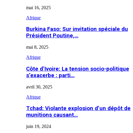
mai 16, 2025
Afrique
Burkina Faso: Sur invitation spéciale du
Président Poutine,…
mai 8, 2025
Afrique
Côte d’Ivoire: La tension socio-politique
s’exacerbe : parti…
avril 30, 2025
Afrique
Tchad: Violante explosion d’un dépôt de
munitions causant…
juin 19, 2024