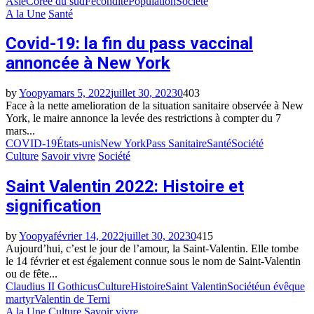
Asie
Corée du sud
Fécondité
Population
Société
A la Une
Santé
Covid-19: la fin du pass vaccinal
annoncée à New York
by
Yoopya
mars 5, 2022
juillet 30, 2023
0
403
Face à la nette amelioration de la situation sanitaire observée à New
York, le maire annonce la levée des restrictions à compter du 7
mars...
COVID-19
États-unis
New York
Pass Sanitaire
Santé
Société
Culture
Savoir vivre
Société
Saint Valentin 2022: Histoire et
signification
by
Yoopya
février 14, 2022
juillet 30, 2023
0
415
Aujourd’hui, c’est le jour de l’amour, la Saint-Valentin. Elle tombe
le 14 février et est également connue sous le nom de Saint-Valentin
ou de fête...
Claudius II Gothicus
Culture
Histoire
Saint Valentin
Société
un évêque
martyr
Valentin de Terni
A la Une
Culture
Savoir vivre