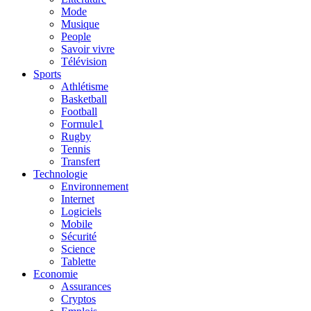
Mode
Musique
People
Savoir vivre
Télévision
Sports
Athlétisme
Basketball
Football
Formule1
Rugby
Tennis
Transfert
Technologie
Environnement
Internet
Logiciels
Mobile
Sécurité
Science
Tablette
Economie
Assurances
Cryptos