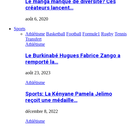
Le manga manque de diversité? Ces
créateurs lancent…
août 6, 2020
Sports
Athlétisme
Basketball
Football
Formule1
Rugby
Tennis
Transfert
Athlétisme
Le Burkinabé Hugues Fabrice Zango a
remporté la…
août 23, 2023
Athlétisme
Sports: La Kényane Pamela Jelimo
reçoit une médaille…
décembre 8, 2022
Athlétisme