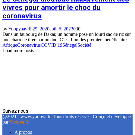
vivres pour amortir le choc du
coronavirus
by
Yoopya
avril 29, 2020
août 5, 2023
0
30
Dans un faubourg de Dakar, un homme pose un lourd sac de riz sur
une charrette tirée par un âne. C’est l’un des premiers bénéficiaires...
Afrique
Coronavirus
COVID 19
Sénégal
Société
Load more posts
Suivez nous
Facebook
Twitter
Linkedin
@2021 - www.yoopya.fr. Tous droits réservés. Conçu et développé
par
Yoopya.fr
A propos