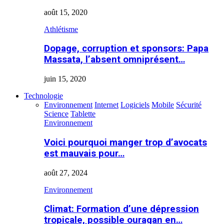
août 15, 2020
Athlétisme
Dopage, corruption et sponsors: Papa
Massata, l’absent omniprésent…
juin 15, 2020
Technologie
Environnement
Internet
Logiciels
Mobile
Sécurité
Science
Tablette
Environnement
Voici pourquoi manger trop d’avocats
est mauvais pour…
août 27, 2024
Environnement
Climat: Formation d’une dépression
tropicale, possible ouragan en…