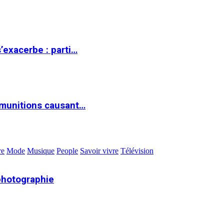
s’exacerbe : parti…
 munitions causant…
re
Mode
Musique
People
Savoir vivre
Télévision
photographie