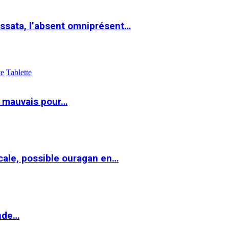
ssata, l’absent omniprésent…
ce
Tablette
t mauvais pour…
cale, possible ouragan en…
onde…