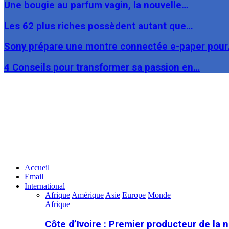
Une bougie au parfum vagin, la nouvelle…
Les 62 plus riches possèdent autant que…
Sony prépare une montre connectée e-paper pou
4 Conseils pour transformer sa passion en…
Facebook
Twitter
Linkedin
Accueil
Email
International
Afrique
Amérique
Asie
Europe
Monde
Afrique
Côte d’Ivoire : Premier producteur de la 