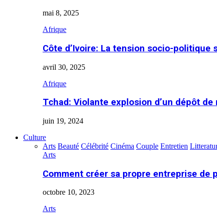
mai 8, 2025
Afrique
Côte d’Ivoire: La tension socio-politique 
avril 30, 2025
Afrique
Tchad: Violante explosion d’un dépôt de
juin 19, 2024
Culture
Arts
Beauté
Célébrité
Cinéma
Couple
Entretien
Litteratu
Arts
Comment créer sa propre entreprise de 
octobre 10, 2023
Arts