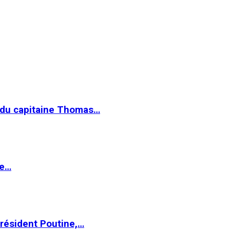
e du capitaine Thomas…
le…
Président Poutine,…