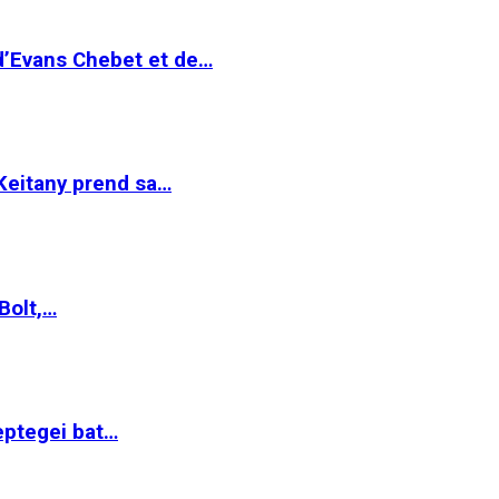
 d’Evans Chebet et de…
Keitany prend sa…
Bolt,…
ptegei bat…