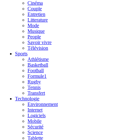
Cinéma
Couple
Entretien
Litterature
Mode
Musique
People
Savoir vivre
Télévision
Sports
Athlétisme
Basketball
Football
Formule1
Rugby
Tennis
Transfert
Technologie
Environnement
Internet
Logiciels
Mobile
Sécurité
Science
Tablette