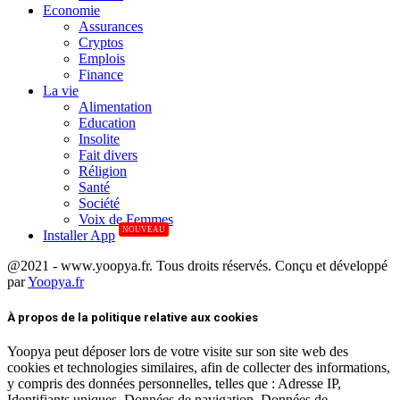
Economie
Assurances
Cryptos
Emplois
Finance
La vie
Alimentation
Education
Insolite
Fait divers
Réligion
Santé
Société
Voix de Femmes
NOUVEAU
Installer App
@2021 - www.yoopya.fr. Tous droits réservés. Conçu et développé
par
Yoopya.fr
Facebook
Twitter
Linkedin
À propos de la politique relative aux cookies
Yoopya peut déposer lors de votre visite sur son site web des
cookies et technologies similaires, afin de collecter des informations,
y compris des données personnelles, telles que : Adresse IP,
Identifiants uniques, Données de navigation, Données de