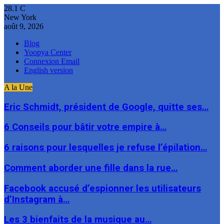
28.1
C
New York
août 9, 2026
Blog
Yoopya Center
Connexion Email
English version
A la Une
Eric Schmidt, président de Google, quitte ses…
6 Conseils pour bâtir votre empire à…
6 raisons pour lesquelles je refuse l’épilation…
Comment aborder une fille dans la rue…
Facebook accusé d’espionner les utilisateurs
d’Instagram à…
Les 3 bienfaits de la musique au…