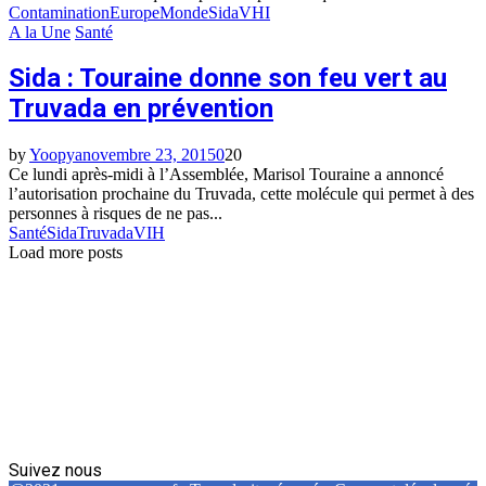
Contamination
Europe
Monde
Sida
VHI
A la Une
Santé
Sida : Touraine donne son feu vert au
Truvada en prévention
by
Yoopya
novembre 23, 2015
0
20
Ce lundi après-midi à l’Assemblée, Marisol Touraine a annoncé
l’autorisation prochaine du Truvada, cette molécule qui permet à des
personnes à risques de ne pas...
Santé
Sida
Truvada
VIH
Load more posts
Suivez nous