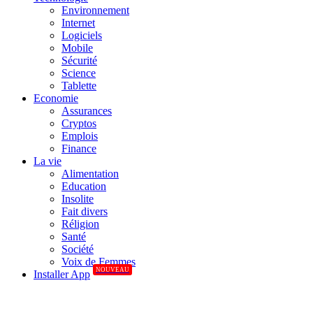
Environnement
Internet
Logiciels
Mobile
Sécurité
Science
Tablette
Economie
Assurances
Cryptos
Emplois
Finance
La vie
Alimentation
Education
Insolite
Fait divers
Réligion
Santé
Société
Voix de Femmes
NOUVEAU
Installer App