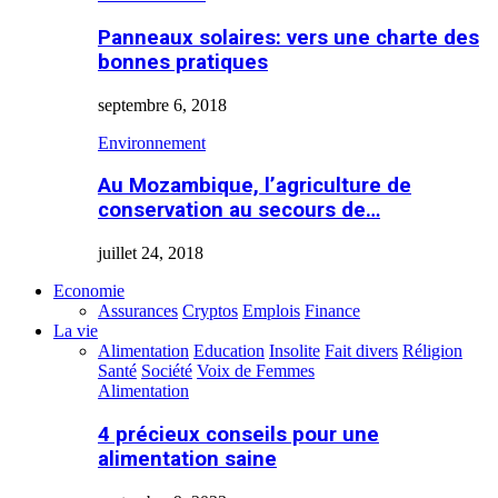
Panneaux solaires: vers une charte des
bonnes pratiques
septembre 6, 2018
Environnement
Au Mozambique, l’agriculture de
conservation au secours de…
juillet 24, 2018
Economie
Assurances
Cryptos
Emplois
Finance
La vie
Alimentation
Education
Insolite
Fait divers
Réligion
Santé
Société
Voix de Femmes
Alimentation
4 précieux conseils pour une
alimentation saine