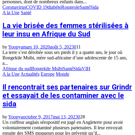
personnes, dont de nombreux enfants dans...
Coronavirus
COVID 19
diabéte
Rougeole
Santé
Sida
A la Une
Santé
La vie brisée des femmes stérilisées à
leur insu en Afrique du Sud
by
Yoopya
mars 10, 2020
août 5, 2023
0
11
La terre s’est dérobée sous ses pieds il y a quatre ans, le jour où
Bongekile Msibi, mère sud-africaine d’une adolescente de 15 ans,
a...
Afrique du sud
Bongekile Msibi
Santé
Sida
VIH
A la Une
Actualités
Europe
Monde
Il rencontrait ses partenaires sur Grindr
et essayait de les contaminer avec le
sida
by
Yoopya
octobre 9, 2017
mai 13, 2023
0
28
Un coiffeur anglais séropositif est jugé en Angleterre pour avoir
volontairement contaminé plusieurs partenaires. Il leur envoyait
ensuite des SMS moqueurs pour les prévenir qu’il...