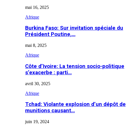
mai 16, 2025
Afrique
Burkina Faso: Sur invitation spéciale du
Président Poutine,…
mai 8, 2025
Afrique
Côte d’Ivoire: La tension socio-politique
s’exacerbe : parti…
avril 30, 2025
Afrique
Tchad: Violante explosion d’un dépôt de
munitions causant…
juin 19, 2024