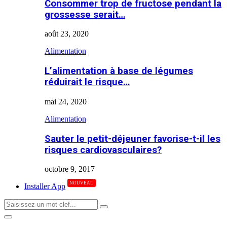
Consommer trop de fructose pendant la
grossesse serait…
août 23, 2020
Alimentation
L’alimentation à base de légumes
réduirait le risque…
mai 24, 2020
Alimentation
Sauter le petit-déjeuner favorise-t-il les
risques cardiovasculaires?
octobre 9, 2017
NOUVEAU
Installer App
Search
Search
for:
Primary