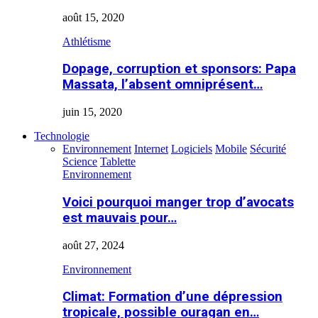
août 15, 2020
Athlétisme
Dopage, corruption et sponsors: Papa
Massata, l’absent omniprésent…
juin 15, 2020
Technologie
Environnement
Internet
Logiciels
Mobile
Sécurité
Science
Tablette
Environnement
Voici pourquoi manger trop d’avocats
est mauvais pour…
août 27, 2024
Environnement
Climat: Formation d’une dépression
tropicale, possible ouragan en…