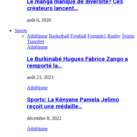
Le manga manque de diversité? Ces
créateurs lancent…
août 6, 2020
Sports
Athlétisme
Basketball
Football
Formule1
Rugby
Tennis
Transfert
Athlétisme
Le Burkinabé Hugues Fabrice Zango a
remporté la…
août 23, 2023
Athlétisme
Sports: La Kényane Pamela Jelimo
reçoit une médaille…
décembre 8, 2022
Athlétisme