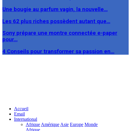
Une bougie au parfum vagin, la nouvelle…
Les 62 plus riches possèdent autant que…
Sony prépare une montre connectée e-paper
pour…
4 Conseils pour transformer sa passion en…
Facebook
Twitter
Linkedin
Accueil
Email
International
Afrique
Amérique
Asie
Europe
Monde
Afrique