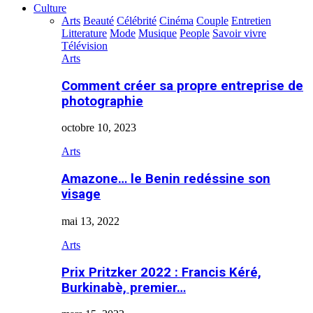
Culture
Arts
Beauté
Célébrité
Cinéma
Couple
Entretien
Litterature
Mode
Musique
People
Savoir vivre
Télévision
Arts
Comment créer sa propre entreprise de
photographie
octobre 10, 2023
Arts
Amazone… le Benin redéssine son
visage
mai 13, 2022
Arts
Prix Pritzker 2022 : Francis Kéré,
Burkinabè, premier…