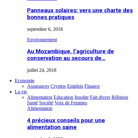
Panneaux solaires: vers une charte des
bonnes pratiques
septembre 6, 2018
Environnement
Au Mozambique, l’agriculture de
conservation au secours de…
juillet 24, 2018
Economie
Assurances
Cryptos
Emplois
Finance
La vie
Alimentation
Education
Insolite
Fait divers
Réligion
Santé
Société
Voix de Femmes
Alimentation
4 précieux conseils pour une
alimentation saine