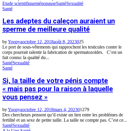
Etude scientifique
ménopause
Santé
Sexualité
Santé
Les adeptes du caleçon auraient un
sperme de meilleure qualité
by
Yoopya
octobre 12, 2018
août 8, 2023
0
25
Le port de sous-vêtements qui rapprochent les testicules contre le
corps pourrait ralentir la fabrication de spermatozoïdes. C’est un
fait connu: la qualité du...
Santé
Sexualité
Santé
Si, la taille de votre pénis compte
« mais pas pour la raison à laquelle
vous pensez »
by
Yoopya
octobre 12, 2018
mars 4, 2023
0
1279
Des chercheurs pensent qu’il existe un lien entre les problèmes de
fertilité et un sexe de petite taille. La taille ne compte pas. C’est ce...
Santé
Sexualité
A la Une
Santé