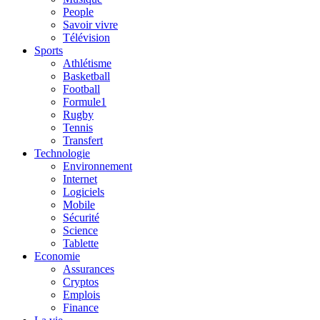
People
Savoir vivre
Télévision
Sports
Athlétisme
Basketball
Football
Formule1
Rugby
Tennis
Transfert
Technologie
Environnement
Internet
Logiciels
Mobile
Sécurité
Science
Tablette
Economie
Assurances
Cryptos
Emplois
Finance