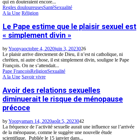
qui en douteraient encore...
Regles douloureuses
Santé
Sexualité
A la Une
Réligion
Le Pape estime que le plaisir sexuel est
« simplement divin »
by
Yoopya
octobre 4, 2020
juin 3, 2023
0
26
Le plaisir arrive directement de Dieu, il n’est ni catholique, ni
chrétien, ni autre chose, il est simplement divin, souligne le Pape
François. On ne s’attendait...
Pape Francois
Religion
Sexualité
A la Une
Savoir vivre
Avoir des relations sexuelles
diminuerait le risque de ménopause
précoce
by
Yoopya
mars 14, 2020
août 5, 2023
0
42
La fréquence de l’activité sexuelle aurait une influence sur l’arrivée
de la ménopause, comme le suggère une nouvelle étude
scientifique. Publiée le 15 janvier dans...