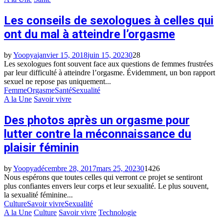
Les conseils de sexologues à celles qui
ont du mal à atteindre l’orgasme
by
Yoopya
janvier 15, 2018
juin 15, 2023
0
28
Les sexologues font souvent face aux questions de femmes frustrées
par leur difficulté à atteindre l’orgasme. Évidemment, un bon rapport
sexuel ne repose pas uniquement...
Femme
Orgasme
Santé
Sexualité
A la Une
Savoir vivre
Des photos après un orgasme pour
lutter contre la méconnaissance du
plaisir féminin
by
Yoopya
décembre 28, 2017
mars 25, 2023
0
1426
Nous espérons que toutes celles qui verront ce projet se sentiront
plus confiantes envers leur corps et leur sexualité. Le plus souvent,
la sexualité féminine...
Culture
Savoir vivre
Sexualité
A la Une
Culture
Savoir vivre
Technologie