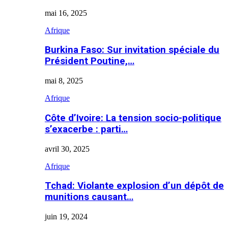
mai 16, 2025
Afrique
Burkina Faso: Sur invitation spéciale du
Président Poutine,…
mai 8, 2025
Afrique
Côte d’Ivoire: La tension socio-politique
s’exacerbe : parti…
avril 30, 2025
Afrique
Tchad: Violante explosion d’un dépôt de
munitions causant…
juin 19, 2024