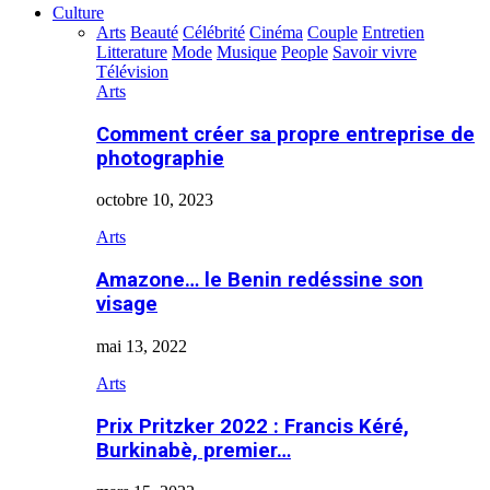
Culture
Arts
Beauté
Célébrité
Cinéma
Couple
Entretien
Litterature
Mode
Musique
People
Savoir vivre
Télévision
Arts
Comment créer sa propre entreprise de
photographie
octobre 10, 2023
Arts
Amazone… le Benin redéssine son
visage
mai 13, 2022
Arts
Prix Pritzker 2022 : Francis Kéré,
Burkinabè, premier…