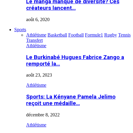
Le manga manque de diversité? Ces
créateurs lancent…
août 6, 2020
Sports
Athlétisme
Basketball
Football
Formule1
Rugby
Tennis
Transfert
Athlétisme
Le Burkinabé Hugues Fabrice Zango a
remporté la…
août 23, 2023
Athlétisme
Sports: La Kényane Pamela Jelimo
reçoit une médaille…
décembre 8, 2022
Athlétisme