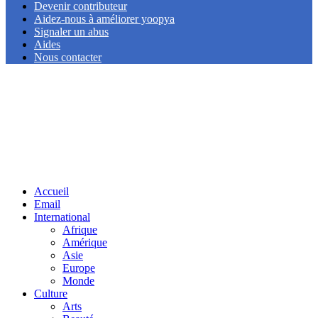
Devenir contributeur
Aidez-nous à améliorer yoopya
Signaler un abus
Aides
Nous contacter
Facebook
Twitter
Linkedin
Accueil
Email
International
Afrique
Amérique
Asie
Europe
Monde
Culture
Arts