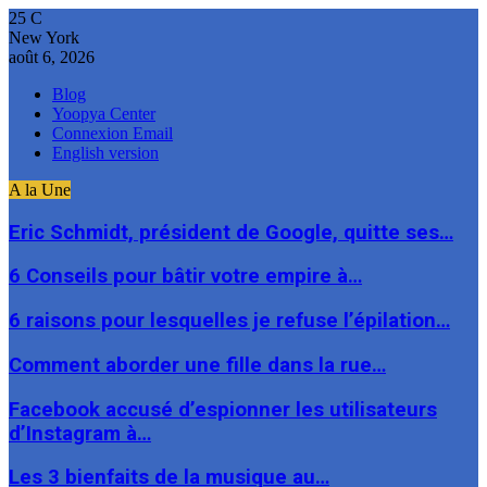
25
C
New York
août 6, 2026
Blog
Yoopya Center
Connexion Email
English version
A la Une
Eric Schmidt, président de Google, quitte ses…
6 Conseils pour bâtir votre empire à…
6 raisons pour lesquelles je refuse l’épilation…
Comment aborder une fille dans la rue…
Facebook accusé d’espionner les utilisateurs
d’Instagram à…
Les 3 bienfaits de la musique au…