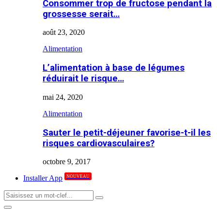
Consommer trop de fructose pendant la
grossesse serait…
août 23, 2020
Alimentation
L’alimentation à base de légumes
réduirait le risque…
mai 24, 2020
Alimentation
Sauter le petit-déjeuner favorise-t-il les
risques cardiovasculaires?
octobre 9, 2017
NOUVEAU
Installer App
Search
Search
for:
Primary