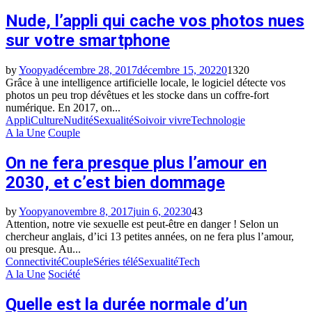
Nude, l’appli qui cache vos photos nues
sur votre smartphone
by
Yoopya
décembre 28, 2017
décembre 15, 2022
0
1320
Grâce à une intelligence artificielle locale, le logiciel détecte vos
photos un peu trop dévêtues et les stocke dans un coffre-fort
numérique. En 2017, on...
Appli
Culture
Nudité
Sexualité
Soivoir vivre
Technologie
A la Une
Couple
On ne fera presque plus l’amour en
2030, et c’est bien dommage
by
Yoopya
novembre 8, 2017
juin 6, 2023
0
43
Attention, notre vie sexuelle est peut-être en danger ! Selon un
chercheur anglais, d’ici 13 petites années, on ne fera plus l’amour,
ou presque. Au...
Connectivité
Couple
Séries télé
Sexualité
Tech
A la Une
Société
Quelle est la durée normale d’un