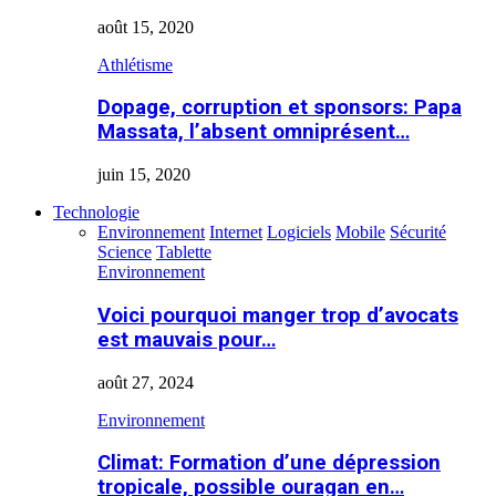
août 15, 2020
Athlétisme
Dopage, corruption et sponsors: Papa
Massata, l’absent omniprésent…
juin 15, 2020
Technologie
Environnement
Internet
Logiciels
Mobile
Sécurité
Science
Tablette
Environnement
Voici pourquoi manger trop d’avocats
est mauvais pour…
août 27, 2024
Environnement
Climat: Formation d’une dépression
tropicale, possible ouragan en…