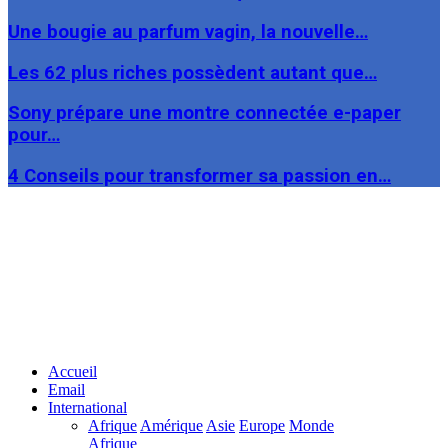
Une bougie au parfum vagin, la nouvelle…
Les 62 plus riches possèdent autant que…
Sony prépare une montre connectée e-paper
pour…
4 Conseils pour transformer sa passion en…
Facebook
Twitter
Linkedin
Accueil
Email
International
Afrique
Amérique
Asie
Europe
Monde
Afrique