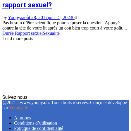
rapport sexuel?
by
Yoopya
août 28, 2017
juin 15, 2023
0
41
Pas besoin d’être scientifique pour se poser la question. Appuyé
contre la tête de votre lit après un coït bien trop court à votre goût,...
Durée Rapport sexuel
Sexualité
Load more posts
Suivez nous
Facebook
Twitter
Linkedin
@2021 - www.yoopya.fr. Tous droits réservés. Conçu et développé
par
Yoopya.fr
A propos
Conditions d’utilisation
Politique de confidentialité