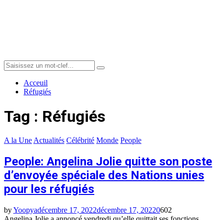
Menu
Search
Search
for:
Acceuil
Réfugiés
Tag : Réfugiés
A la Une
Actualités
Célébrité
Monde
People
People: Angelina Jolie quitte son poste
d’envoyée spéciale des Nations unies
pour les réfugiés
by
Yoopya
décembre 17, 2022
décembre 17, 2022
0
602
Angelina Jolie a annoncé vendredi qu’elle quittait ses fonctions