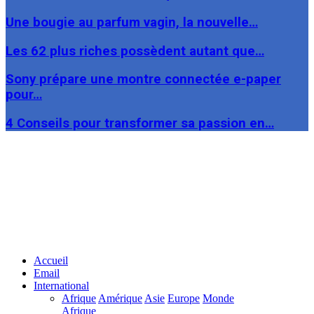
Une bougie au parfum vagin, la nouvelle…
Les 62 plus riches possèdent autant que…
Sony prépare une montre connectée e-paper
pour…
4 Conseils pour transformer sa passion en…
Facebook
Twitter
Linkedin
Accueil
Email
International
Afrique
Amérique
Asie
Europe
Monde
Afrique