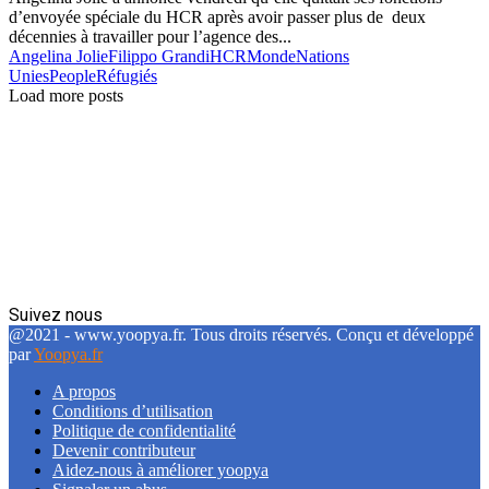
d’envoyée spéciale du HCR après avoir passer plus de deux
décennies à travailler pour l’agence des...
Angelina Jolie
Filippo Grandi
HCR
Monde
Nations
Unies
People
Réfugiés
Load more posts
Suivez nous
Facebook
Twitter
Linkedin
@2021 - www.yoopya.fr. Tous droits réservés. Conçu et développé
par
Yoopya.fr
A propos
Conditions d’utilisation
Politique de confidentialité
Devenir contributeur
Aidez-nous à améliorer yoopya