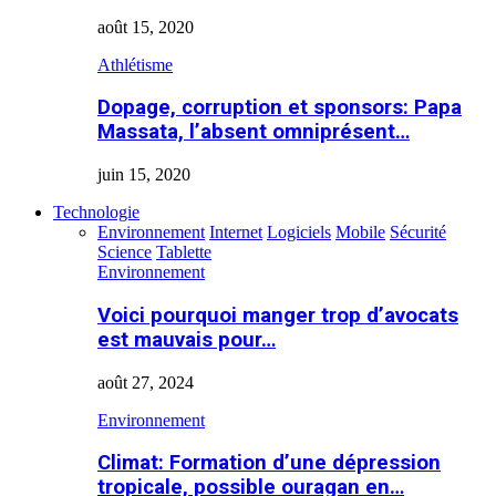
août 15, 2020
Athlétisme
Dopage, corruption et sponsors: Papa
Massata, l’absent omniprésent…
juin 15, 2020
Technologie
Environnement
Internet
Logiciels
Mobile
Sécurité
Science
Tablette
Environnement
Voici pourquoi manger trop d’avocats
est mauvais pour…
août 27, 2024
Environnement
Climat: Formation d’une dépression
tropicale, possible ouragan en…