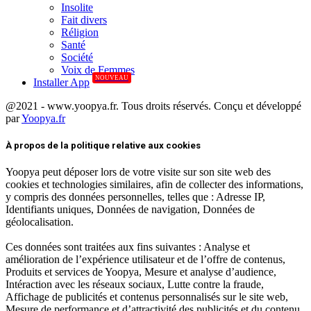
Insolite
Fait divers
Réligion
Santé
Société
Voix de Femmes
NOUVEAU
Installer App
@2021 - www.yoopya.fr. Tous droits réservés. Conçu et développé
par
Yoopya.fr
Facebook
Twitter
Linkedin
À propos de la politique relative aux cookies
Yoopya peut déposer lors de votre visite sur son site web des
cookies et technologies similaires, afin de collecter des informations,
y compris des données personnelles, telles que : Adresse IP,
Identifiants uniques, Données de navigation, Données de
géolocalisation.
Ces données sont traitées aux fins suivantes : Analyse et
amélioration de l’expérience utilisateur et de l’offre de contenus,
Produits et services de Yoopya, Mesure et analyse d’audience,
Intéraction avec les réseaux sociaux, Lutte contre la fraude,
Affichage de publicités et contenus personnalisés sur le site web,
Mesure de performance et d’attractivité des publicités et du contenu.