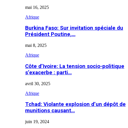
mai 16, 2025
Afrique
Burkina Faso: Sur invitation spéciale du
Président Poutine,…
mai 8, 2025
Afrique
Côte d’Ivoire: La tension socio-politique
s’exacerbe : parti…
avril 30, 2025
Afrique
Tchad: Violante explosion d’un dépôt de
munitions causant…
juin 19, 2024