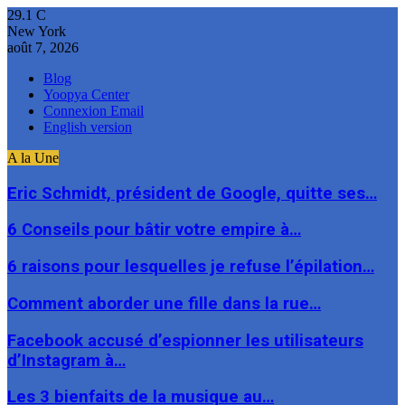
29.1
C
New York
août 7, 2026
Blog
Yoopya Center
Connexion Email
English version
A la Une
Eric Schmidt, président de Google, quitte ses…
6 Conseils pour bâtir votre empire à…
6 raisons pour lesquelles je refuse l’épilation…
Comment aborder une fille dans la rue…
Facebook accusé d’espionner les utilisateurs
d’Instagram à…
Les 3 bienfaits de la musique au…