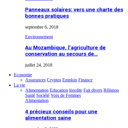
Panneaux solaires: vers une charte des
bonnes pratiques
septembre 6, 2018
Environnement
Au Mozambique, l’agriculture de
conservation au secours de…
juillet 24, 2018
Economie
Assurances
Cryptos
Emplois
Finance
La vie
Alimentation
Education
Insolite
Fait divers
Réligion
Santé
Société
Voix de Femmes
Alimentation
4 précieux conseils pour une
alimentation saine