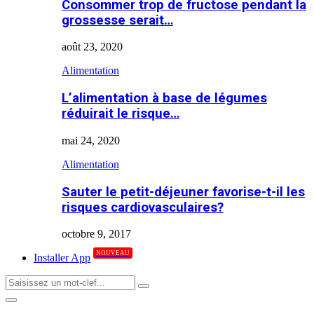
Consommer trop de fructose pendant la
grossesse serait…
août 23, 2020
Alimentation
L’alimentation à base de légumes
réduirait le risque…
mai 24, 2020
Alimentation
Sauter le petit-déjeuner favorise-t-il les
risques cardiovasculaires?
octobre 9, 2017
NOUVEAU
Installer App
Search
Search
for:
Primary