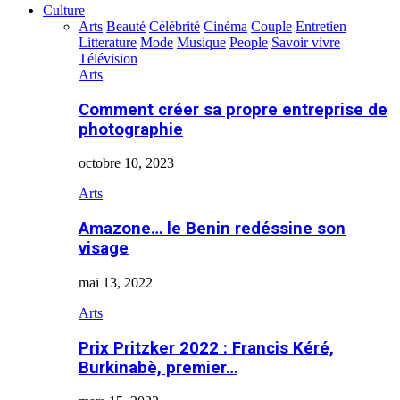
Culture
Arts
Beauté
Célébrité
Cinéma
Couple
Entretien
Litterature
Mode
Musique
People
Savoir vivre
Télévision
Arts
Comment créer sa propre entreprise de
photographie
octobre 10, 2023
Arts
Amazone… le Benin redéssine son
visage
mai 13, 2022
Arts
Prix Pritzker 2022 : Francis Kéré,
Burkinabè, premier…