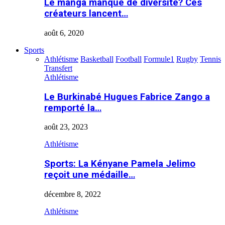
Le manga manque de diversité? Ces
créateurs lancent…
août 6, 2020
Sports
Athlétisme
Basketball
Football
Formule1
Rugby
Tennis
Transfert
Athlétisme
Le Burkinabé Hugues Fabrice Zango a
remporté la…
août 23, 2023
Athlétisme
Sports: La Kényane Pamela Jelimo
reçoit une médaille…
décembre 8, 2022
Athlétisme