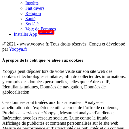
Insolite
Fait divers
Réligion
Santé
Société
Voix de Femmes
NOUVEAU
Installer App
@2021 - www.yoopya.fr. Tous droits réservés. Conçu et développé
par
Yoopya.fr
Facebook
Twitter
Linkedin
À propos de la politique relative aux cookies
Yoopya peut déposer lors de votre visite sur son site web des
cookies et technologies similaires, afin de collecter des informations,
y compris des données personnelles, telles que : Adresse IP,
Identifiants uniques, Données de navigation, Données de
géolocalisation.
Ces données sont traitées aux fins suivantes : Analyse et
amélioration de l’expérience utilisateur et de l’offre de contenus,
Produits et services de Yoopya, Mesure et analyse d’audience,
Intéraction avec les réseaux sociaux, Lutte contre la fraude,
Affichage de publicités et contenus personnalisés sur le site web,
Mesure de performance et d’attractivité des publicités et du contenu.