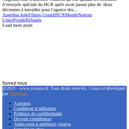
d’envoyée spéciale du HCR après avoir passer plus de deux
décennies à travailler pour l’agence des...
Angelina Jolie
Filippo Grandi
HCR
Monde
Nations
Unies
People
Réfugiés
Load more posts
Suivez nous
Facebook
Twitter
Linkedin
@2021 - www.yoopya.fr. Tous droits réservés. Conçu et développé
par
Yoopya.fr
A propos
Conditions d’utilisation
Politique de confidentialité
Devenir contributeur
Aidez-nous à améliorer yoopya