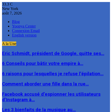
33.3
C
New York
août 7, 2026
Blog
Yoopya Center
Connexion Email
English version
A la Une
Eric Schmidt, président de Google, quitte ses…
6 Conseils pour bâtir votre empire à…
6 raisons pour lesquelles je refuse l’épilation…
Comment aborder une fille dans la rue…
Facebook accusé d’espionner les utilisateurs
d’Instagram à…
Les 3 bienfaits de la musique au…