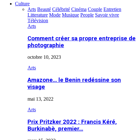
Culture
Arts
Beauté
Célébrité
Cinéma
Couple
Entretien
Litterature
Mode
Musique
People
Savoir vivre
Télévision
Arts
Comment créer sa propre entreprise de
photographie
octobre 10, 2023
Arts
Amazone… le Benin redéssine son
visage
mai 13, 2022
Arts
Prix Pritzker 2022 : Francis Kéré,
Burkinabè, premier…