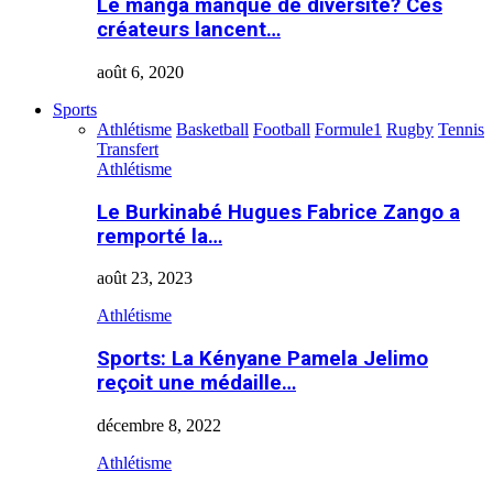
Le manga manque de diversité? Ces
créateurs lancent…
août 6, 2020
Sports
Athlétisme
Basketball
Football
Formule1
Rugby
Tennis
Transfert
Athlétisme
Le Burkinabé Hugues Fabrice Zango a
remporté la…
août 23, 2023
Athlétisme
Sports: La Kényane Pamela Jelimo
reçoit une médaille…
décembre 8, 2022
Athlétisme