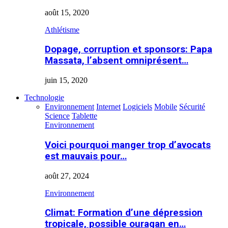
août 15, 2020
Athlétisme
Dopage, corruption et sponsors: Papa
Massata, l’absent omniprésent…
juin 15, 2020
Technologie
Environnement
Internet
Logiciels
Mobile
Sécurité
Science
Tablette
Environnement
Voici pourquoi manger trop d’avocats
est mauvais pour…
août 27, 2024
Environnement
Climat: Formation d’une dépression
tropicale, possible ouragan en…