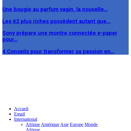
Une bougie au parfum vagin, la nouvelle…
Les 62 plus riches possèdent autant que…
Sony prépare une montre connectée e-paper
pour…
4 Conseils pour transformer sa passion en…
Facebook
Twitter
Linkedin
Accueil
Email
International
Afrique
Amérique
Asie
Europe
Monde
Afrique