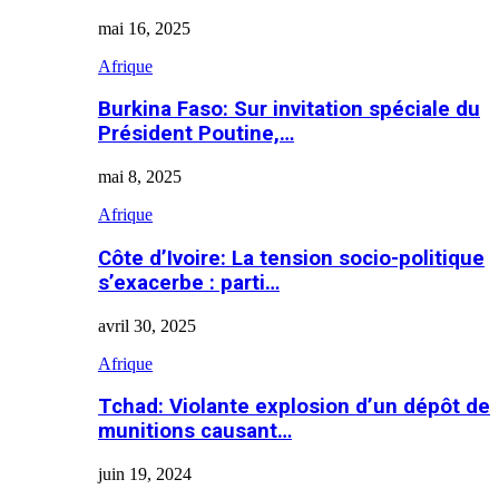
mai 16, 2025
Afrique
Burkina Faso: Sur invitation spéciale du
Président Poutine,…
mai 8, 2025
Afrique
Côte d’Ivoire: La tension socio-politique
s’exacerbe : parti…
avril 30, 2025
Afrique
Tchad: Violante explosion d’un dépôt de
munitions causant…
juin 19, 2024