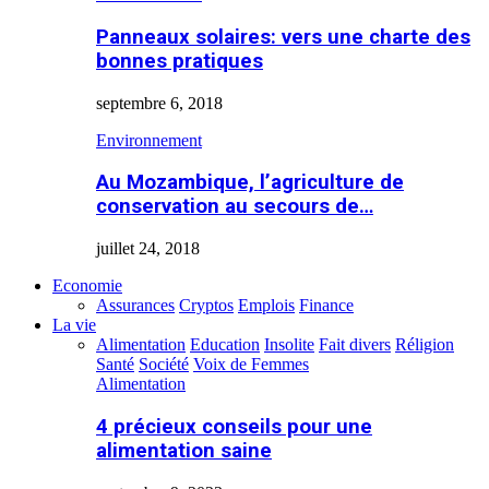
Panneaux solaires: vers une charte des
bonnes pratiques
septembre 6, 2018
Environnement
Au Mozambique, l’agriculture de
conservation au secours de…
juillet 24, 2018
Economie
Assurances
Cryptos
Emplois
Finance
La vie
Alimentation
Education
Insolite
Fait divers
Réligion
Santé
Société
Voix de Femmes
Alimentation
4 précieux conseils pour une
alimentation saine