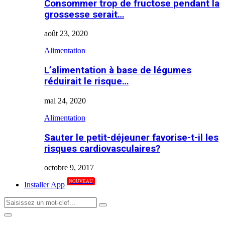
Consommer trop de fructose pendant la
grossesse serait…
août 23, 2020
Alimentation
L’alimentation à base de légumes
réduirait le risque…
mai 24, 2020
Alimentation
Sauter le petit-déjeuner favorise-t-il les
risques cardiovasculaires?
octobre 9, 2017
NOUVEAU
Installer App
Search
Search
for:
Primary