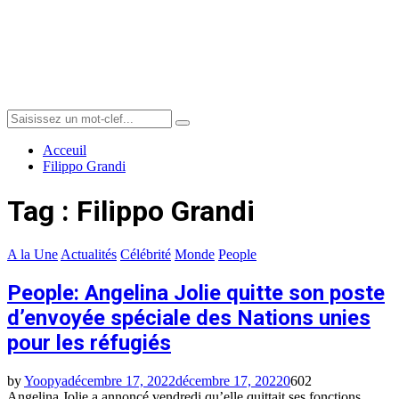
Menu
Search
Search
for:
Acceuil
Filippo Grandi
Tag : Filippo Grandi
A la Une
Actualités
Célébrité
Monde
People
People: Angelina Jolie quitte son poste
d’envoyée spéciale des Nations unies
pour les réfugiés
by
Yoopya
décembre 17, 2022
décembre 17, 2022
0
602
Angelina Jolie a annoncé vendredi qu’elle quittait ses fonctions