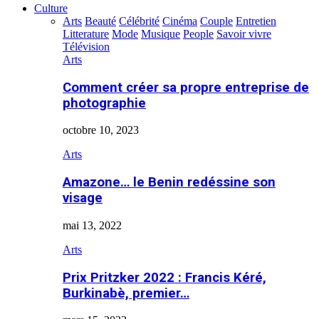
Culture
Arts
Beauté
Célébrité
Cinéma
Couple
Entretien
Litterature
Mode
Musique
People
Savoir vivre
Télévision
Arts
Comment créer sa propre entreprise de
photographie
octobre 10, 2023
Arts
Amazone… le Benin redéssine son
visage
mai 13, 2022
Arts
Prix Pritzker 2022 : Francis Kéré,
Burkinabè, premier…