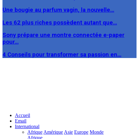
Une bougie au parfum vagin, la nouvelle…
Les 62 plus riches possèdent autant que…
Sony prépare une montre connectée e-paper
pour…
4 Conseils pour transformer sa passion en…
Facebook
Twitter
Linkedin
Accueil
Email
International
Afrique
Amérique
Asie
Europe
Monde
Afrique