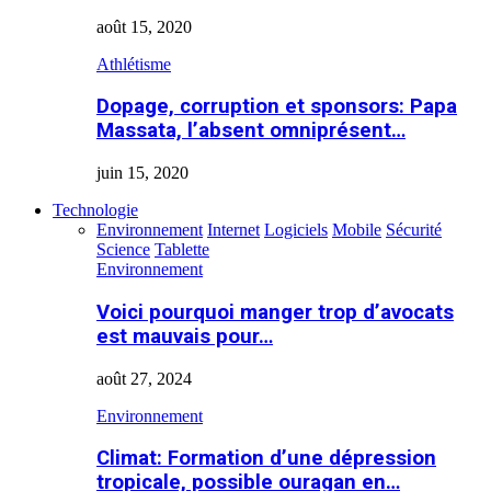
août 15, 2020
Athlétisme
Dopage, corruption et sponsors: Papa
Massata, l’absent omniprésent…
juin 15, 2020
Technologie
Environnement
Internet
Logiciels
Mobile
Sécurité
Science
Tablette
Environnement
Voici pourquoi manger trop d’avocats
est mauvais pour…
août 27, 2024
Environnement
Climat: Formation d’une dépression
tropicale, possible ouragan en…