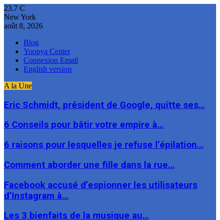
23.7
C
New York
août 8, 2026
Blog
Yoopya Center
Connexion Email
English version
A la Une
Eric Schmidt, président de Google, quitte ses…
6 Conseils pour bâtir votre empire à…
6 raisons pour lesquelles je refuse l’épilation…
Comment aborder une fille dans la rue…
Facebook accusé d’espionner les utilisateurs
d’Instagram à…
Les 3 bienfaits de la musique au…