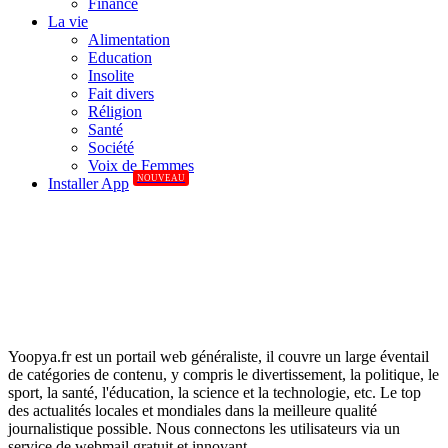
Finance
La vie
Alimentation
Education
Insolite
Fait divers
Réligion
Santé
Société
Voix de Femmes
NOUVEAU
Installer App
Yoopya.fr est un portail web généraliste, il couvre un large éventail
de catégories de contenu, y compris le divertissement, la politique, le
sport, la santé, l'éducation, la science et la technologie, etc. Le top
des actualités locales et mondiales dans la meilleure qualité
journalistique possible. Nous connectons les utilisateurs via un
service de webmail gratuit et innovant.