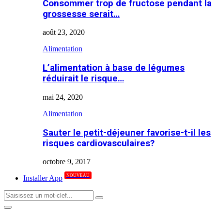
Consommer trop de fructose pendant la
grossesse serait…
août 23, 2020
Alimentation
L’alimentation à base de légumes
réduirait le risque…
mai 24, 2020
Alimentation
Sauter le petit-déjeuner favorise-t-il les
risques cardiovasculaires?
octobre 9, 2017
NOUVEAU
Installer App
Search
Search
for:
Primary