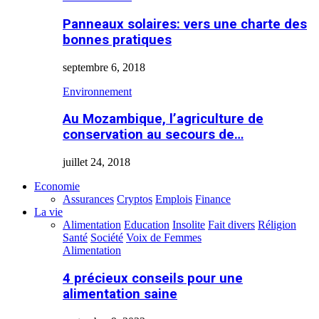
Panneaux solaires: vers une charte des
bonnes pratiques
septembre 6, 2018
Environnement
Au Mozambique, l’agriculture de
conservation au secours de…
juillet 24, 2018
Economie
Assurances
Cryptos
Emplois
Finance
La vie
Alimentation
Education
Insolite
Fait divers
Réligion
Santé
Société
Voix de Femmes
Alimentation
4 précieux conseils pour une
alimentation saine