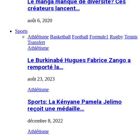
Le manga manque de diversité? Ces
créateurs lancent…
août 6, 2020
Sports
Athlétisme
Basketball
Football
Formule1
Rugby
Tennis
Transfert
Athlétisme
Le Burkinabé Hugues Fabrice Zango a
remporté la…
août 23, 2023
Athlétisme
Sports: La Kényane Pamela Jelimo
reçoit une médaille…
décembre 8, 2022
Athlétisme