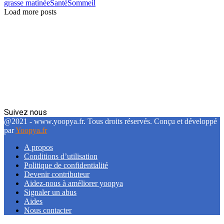
grasse matinée
Santé
Sommeil
Load more posts
Suivez nous
Facebook
Twitter
Linkedin
@2021 - www.yoopya.fr. Tous droits réservés. Conçu et développé
par
Yoopya.fr
A propos
Conditions d’utilisation
Politique de confidentialité
Devenir contributeur
Aidez-nous à améliorer yoopya
Signaler un abus
Aides
Nous contacter