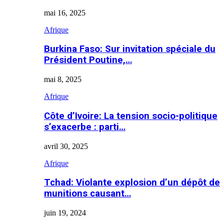
mai 16, 2025
Afrique
Burkina Faso: Sur invitation spéciale du
Président Poutine,…
mai 8, 2025
Afrique
Côte d’Ivoire: La tension socio-politique
s’exacerbe : parti…
avril 30, 2025
Afrique
Tchad: Violante explosion d’un dépôt de
munitions causant…
juin 19, 2024