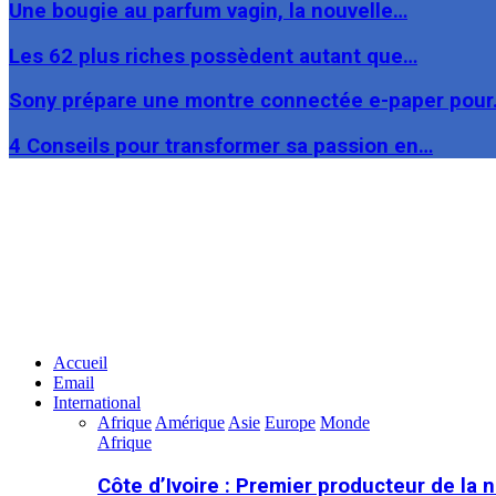
Une bougie au parfum vagin, la nouvelle…
Les 62 plus riches possèdent autant que…
Sony prépare une montre connectée e-paper pou
4 Conseils pour transformer sa passion en…
Facebook
Twitter
Linkedin
Accueil
Email
International
Afrique
Amérique
Asie
Europe
Monde
Afrique
Côte d’Ivoire : Premier producteur de la 