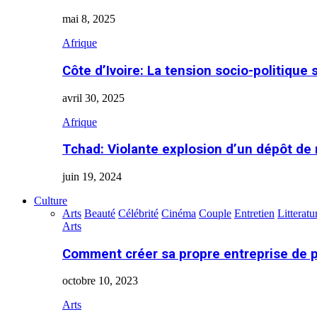
mai 8, 2025
Afrique
Côte d’Ivoire: La tension socio-politique 
avril 30, 2025
Afrique
Tchad: Violante explosion d’un dépôt de
juin 19, 2024
Culture
Arts
Beauté
Célébrité
Cinéma
Couple
Entretien
Litteratu
Arts
Comment créer sa propre entreprise de 
octobre 10, 2023
Arts