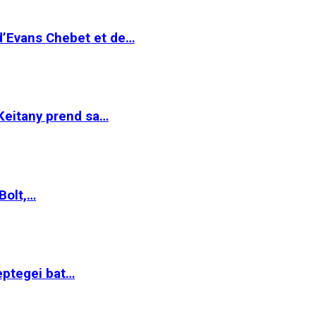
 d’Evans Chebet et de…
Keitany prend sa…
Bolt,…
ptegei bat…