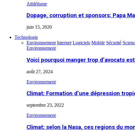
Athlétisme
Dopage, corruption et sponsors: Papa Ma
juin 15, 2020
Technologie
Environnement
Internet
Logiciels
Mobile
Sécurité
Scien
Environnement
Voici pourquoi manger trop d’avocats es
août 27, 2024
Environnement
Climat: Formation d’une dépression tropi
septembre 23, 2022
Environnement
Climat: selon la Nasa, ces regions du m