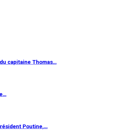
e du capitaine Thomas…
le…
Président Poutine,…