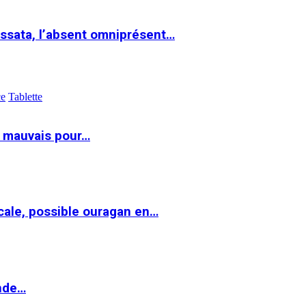
ssata, l’absent omniprésent…
ce
Tablette
t mauvais pour…
cale, possible ouragan en…
onde…