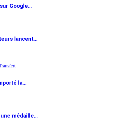
 sur Google…
teurs lancent…
Transfert
mporté la…
 une médaille…