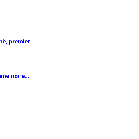
abè, premier…
emme noire…