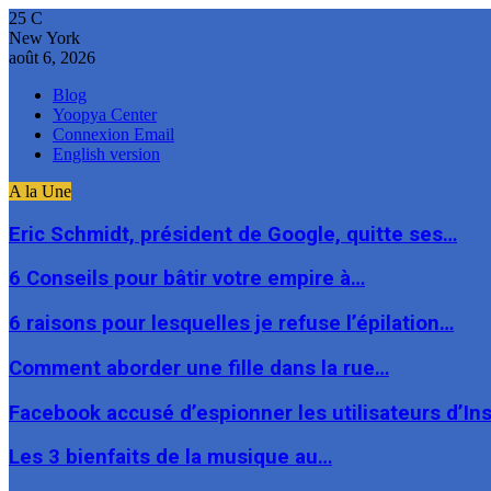
25
C
New York
août 6, 2026
Blog
Yoopya Center
Connexion Email
English version
A la Une
Eric Schmidt, président de Google, quitte ses…
6 Conseils pour bâtir votre empire à…
6 raisons pour lesquelles je refuse l’épilation…
Comment aborder une fille dans la rue…
Facebook accusé d’espionner les utilisateurs d’I
Les 3 bienfaits de la musique au…