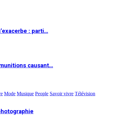
s’exacerbe : parti…
 munitions causant…
re
Mode
Musique
People
Savoir vivre
Télévision
photographie