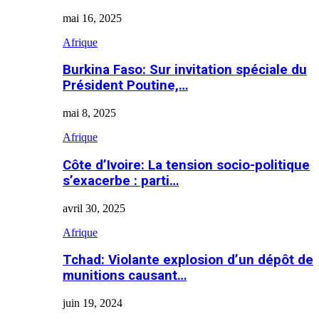
mai 16, 2025
Afrique
Burkina Faso: Sur invitation spéciale du
Président Poutine,…
mai 8, 2025
Afrique
Côte d’Ivoire: La tension socio-politique
s’exacerbe : parti…
avril 30, 2025
Afrique
Tchad: Violante explosion d’un dépôt de
munitions causant…
juin 19, 2024