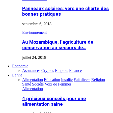
Panneaux solaires: vers une charte des
bonnes pratiques
septembre 6, 2018
Environnement
Au Mozambique, l’agriculture de
conservation au secours de…
juillet 24, 2018
Economie
Assurances
Cryptos
Emplois
Finance
La vie
Alimentation
Education
Insolite
Fait divers
Réligion
Santé
Société
Voix de Femmes
Alimentation
4 précieux conseils pour une
alimentation saine