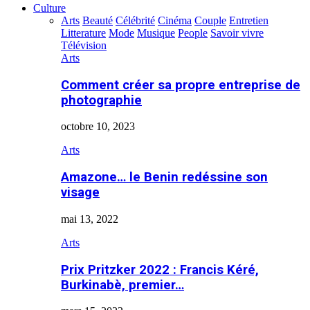
Culture
Arts
Beauté
Célébrité
Cinéma
Couple
Entretien
Litterature
Mode
Musique
People
Savoir vivre
Télévision
Arts
Comment créer sa propre entreprise de
photographie
octobre 10, 2023
Arts
Amazone… le Benin redéssine son
visage
mai 13, 2022
Arts
Prix Pritzker 2022 : Francis Kéré,
Burkinabè, premier…