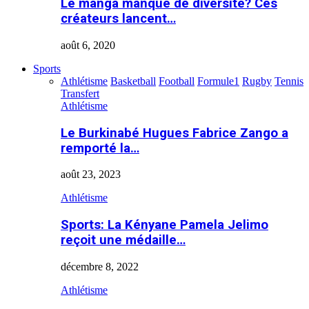
Le manga manque de diversité? Ces
créateurs lancent…
août 6, 2020
Sports
Athlétisme
Basketball
Football
Formule1
Rugby
Tennis
Transfert
Athlétisme
Le Burkinabé Hugues Fabrice Zango a
remporté la…
août 23, 2023
Athlétisme
Sports: La Kényane Pamela Jelimo
reçoit une médaille…
décembre 8, 2022
Athlétisme