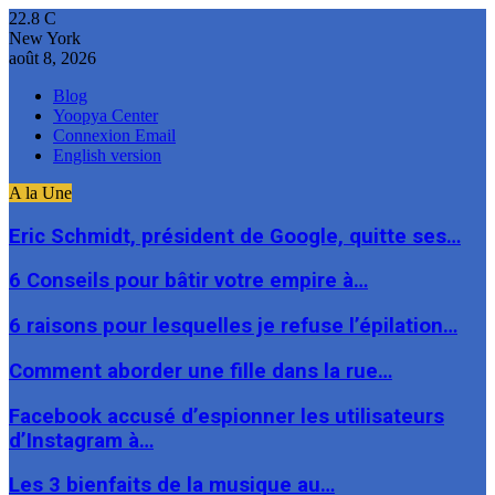
22.8
C
New York
août 8, 2026
Blog
Yoopya Center
Connexion Email
English version
A la Une
Eric Schmidt, président de Google, quitte ses…
6 Conseils pour bâtir votre empire à…
6 raisons pour lesquelles je refuse l’épilation…
Comment aborder une fille dans la rue…
Facebook accusé d’espionner les utilisateurs
d’Instagram à…
Les 3 bienfaits de la musique au…