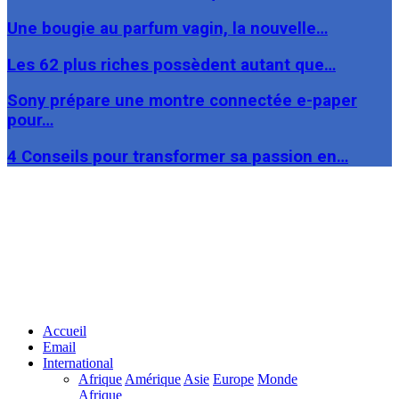
Une bougie au parfum vagin, la nouvelle…
Les 62 plus riches possèdent autant que…
Sony prépare une montre connectée e-paper
pour…
4 Conseils pour transformer sa passion en…
Facebook
Twitter
Linkedin
Accueil
Email
International
Afrique
Amérique
Asie
Europe
Monde
Afrique