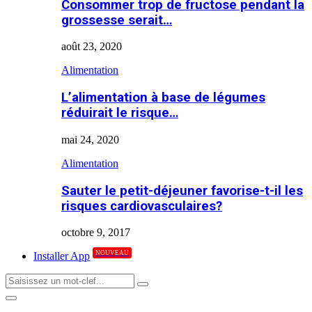
Consommer trop de fructose pendant la
grossesse serait…
août 23, 2020
Alimentation
L’alimentation à base de légumes
réduirait le risque…
mai 24, 2020
Alimentation
Sauter le petit-déjeuner favorise-t-il les
risques cardiovasculaires?
octobre 9, 2017
NOUVEAU
Installer App
Search
Search
for:
Primary