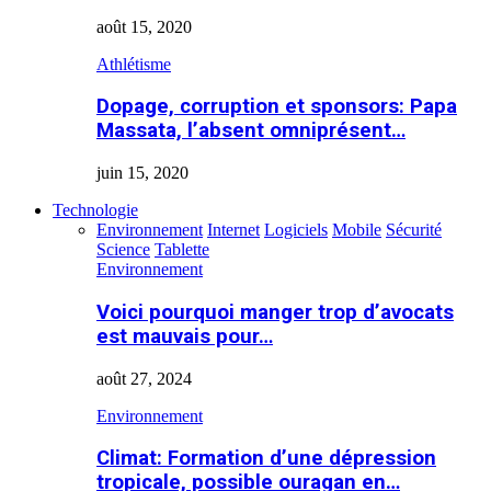
août 15, 2020
Athlétisme
Dopage, corruption et sponsors: Papa
Massata, l’absent omniprésent…
juin 15, 2020
Technologie
Environnement
Internet
Logiciels
Mobile
Sécurité
Science
Tablette
Environnement
Voici pourquoi manger trop d’avocats
est mauvais pour…
août 27, 2024
Environnement
Climat: Formation d’une dépression
tropicale, possible ouragan en…