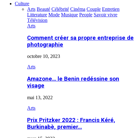
Culture
Arts
Beauté
Célébrité
Cinéma
Couple
Entretien
Litterature
Mode
Musique
People
Savoir vivre
Télévision
Arts
Comment créer sa propre entreprise de
photographie
octobre 10, 2023
Arts
Amazone… le Benin redéssine son
visage
mai 13, 2022
Arts
Prix Pritzker 2022 : Francis Kéré,
Burkinabè, premier…