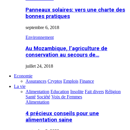
Panneaux solaires: vers une charte des
bonnes pratiques
septembre 6, 2018
Environnement
Au Mozambique, l’agriculture de
conservation au secours de…
juillet 24, 2018
Economie
Assurances
Cryptos
Emplois
Finance
La vie
Alimentation
Education
Insolite
Fait divers
Réligion
Santé
Société
Voix de Femmes
Alimentation
4 précieux conseils pour une
alimentation saine