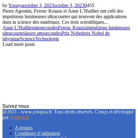
by
Yoopya
octobre 3, 2023
octobre 3, 2023
0
455
Pierre Agostini, Ferenc Krausz et Anne L’Huillier ont créé des
impulsions lumineuses ultracourtes qui trouvent des applications
dans la science des matériaux. Ces trois scientifiques...
Anne L'Huillier
attosecondes
Ferenc Krausz
impulsions lumineuses
ultracourtes
lasers attosecondes
Prix Nobel
prix Nobel de
physique
Science
Technologie
Load more posts
Suivez nous
Facebook
Twitter
Linkedin
@2021 - www.yoopya.fr. Tous droits réservés. Conçu et développé
par
Yoopya.fr
A propos
Conditions d’utilisation