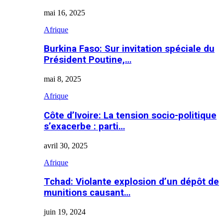
mai 16, 2025
Afrique
Burkina Faso: Sur invitation spéciale du
Président Poutine,…
mai 8, 2025
Afrique
Côte d’Ivoire: La tension socio-politique
s’exacerbe : parti…
avril 30, 2025
Afrique
Tchad: Violante explosion d’un dépôt de
munitions causant…
juin 19, 2024