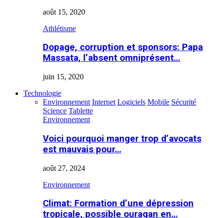
août 15, 2020
Athlétisme
Dopage, corruption et sponsors: Papa
Massata, l’absent omniprésent…
juin 15, 2020
Technologie
Environnement
Internet
Logiciels
Mobile
Sécurité
Science
Tablette
Environnement
Voici pourquoi manger trop d’avocats
est mauvais pour…
août 27, 2024
Environnement
Climat: Formation d’une dépression
tropicale, possible ouragan en…