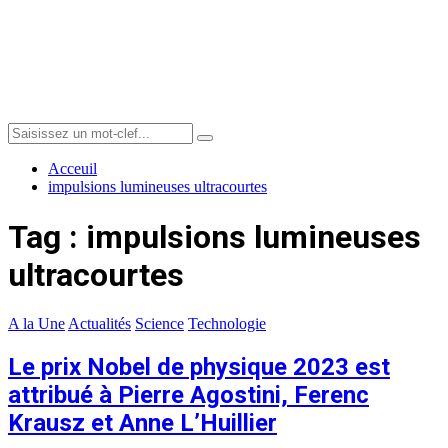
Menu
Search
Search
for:
Acceuil
impulsions lumineuses ultracourtes
Tag : impulsions lumineuses
ultracourtes
A la Une
Actualités
Science
Technologie
Le prix Nobel de physique 2023 est
attribué à Pierre Agostini, Ferenc
Krausz et Anne L’Huillier