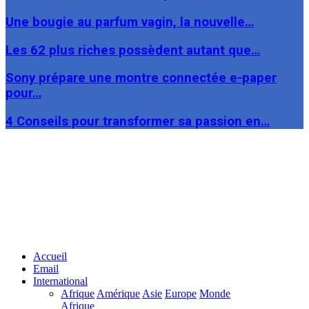
Une bougie au parfum vagin, la nouvelle…
Les 62 plus riches possèdent autant que…
Sony prépare une montre connectée e-paper
pour…
4 Conseils pour transformer sa passion en…
Facebook
Twitter
Linkedin
Accueil
Email
International
Afrique
Amérique
Asie
Europe
Monde
Afrique