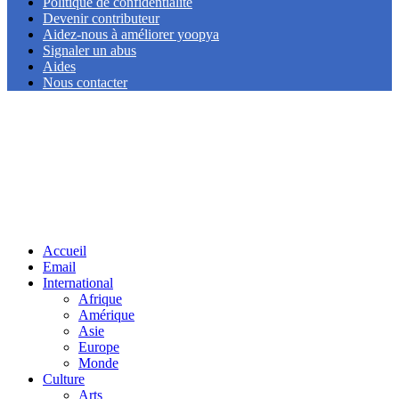
Politique de confidentialité
Devenir contributeur
Aidez-nous à améliorer yoopya
Signaler un abus
Aides
Nous contacter
Facebook
Twitter
Linkedin
Accueil
Email
International
Afrique
Amérique
Asie
Europe
Monde
Culture
Arts