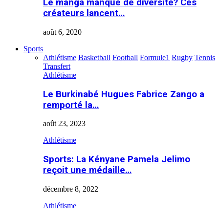
Le manga manque de diversité? Ces
créateurs lancent…
août 6, 2020
Sports
Athlétisme
Basketball
Football
Formule1
Rugby
Tennis
Transfert
Athlétisme
Le Burkinabé Hugues Fabrice Zango a
remporté la…
août 23, 2023
Athlétisme
Sports: La Kényane Pamela Jelimo
reçoit une médaille…
décembre 8, 2022
Athlétisme