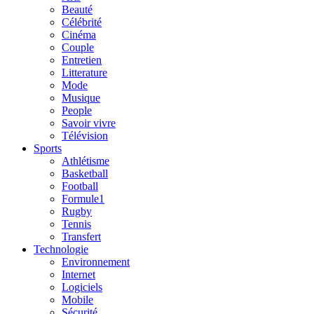
Beauté
Célébrité
Cinéma
Couple
Entretien
Litterature
Mode
Musique
People
Savoir vivre
Télévision
Sports
Athlétisme
Basketball
Football
Formule1
Rugby
Tennis
Transfert
Technologie
Environnement
Internet
Logiciels
Mobile
Sécurité