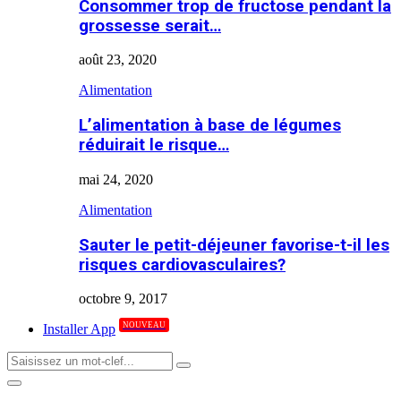
Consommer trop de fructose pendant la
grossesse serait…
août 23, 2020
Alimentation
L’alimentation à base de légumes
réduirait le risque…
mai 24, 2020
Alimentation
Sauter le petit-déjeuner favorise-t-il les
risques cardiovasculaires?
octobre 9, 2017
NOUVEAU
Installer App
Search
Search
for:
Primary