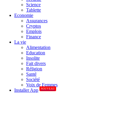
Science
Tablette
Economie
Assurances
Cryptos
Emplois
Finance
La vie
Alimentation
Education
Insolite
Fait divers
Réligion
Santé
Société
Voix de Femmes
NOUVEAU
Installer App