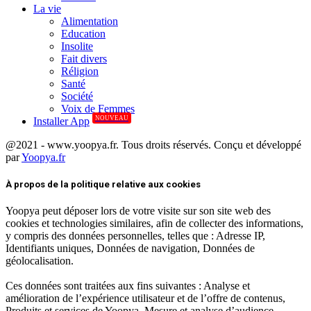
La vie
Alimentation
Education
Insolite
Fait divers
Réligion
Santé
Société
Voix de Femmes
NOUVEAU
Installer App
@2021 - www.yoopya.fr. Tous droits réservés. Conçu et développé
par
Yoopya.fr
Facebook
Twitter
Linkedin
À propos de la politique relative aux cookies
Yoopya peut déposer lors de votre visite sur son site web des
cookies et technologies similaires, afin de collecter des informations,
y compris des données personnelles, telles que : Adresse IP,
Identifiants uniques, Données de navigation, Données de
géolocalisation.
Ces données sont traitées aux fins suivantes : Analyse et
amélioration de l’expérience utilisateur et de l’offre de contenus,
Produits et services de Yoopya, Mesure et analyse d’audience,