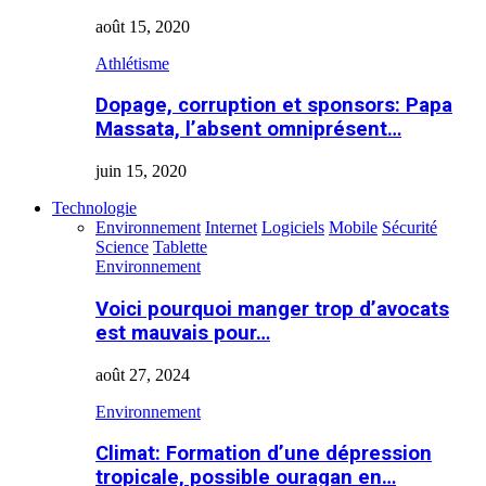
août 15, 2020
Athlétisme
Dopage, corruption et sponsors: Papa
Massata, l’absent omniprésent…
juin 15, 2020
Technologie
Environnement
Internet
Logiciels
Mobile
Sécurité
Science
Tablette
Environnement
Voici pourquoi manger trop d’avocats
est mauvais pour…
août 27, 2024
Environnement
Climat: Formation d’une dépression
tropicale, possible ouragan en…