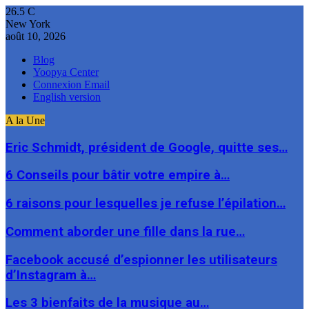
26.5
C
New York
août 10, 2026
Blog
Yoopya Center
Connexion Email
English version
A la Une
Eric Schmidt, président de Google, quitte ses…
6 Conseils pour bâtir votre empire à…
6 raisons pour lesquelles je refuse l’épilation…
Comment aborder une fille dans la rue…
Facebook accusé d’espionner les utilisateurs
d’Instagram à…
Les 3 bienfaits de la musique au…