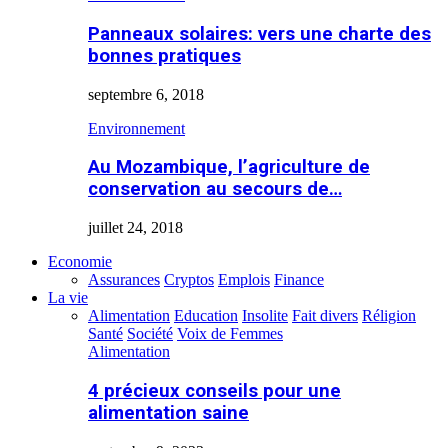
Panneaux solaires: vers une charte des
bonnes pratiques
septembre 6, 2018
Environnement
Au Mozambique, l’agriculture de
conservation au secours de…
juillet 24, 2018
Economie
Assurances
Cryptos
Emplois
Finance
La vie
Alimentation
Education
Insolite
Fait divers
Réligion
Santé
Société
Voix de Femmes
Alimentation
4 précieux conseils pour une
alimentation saine