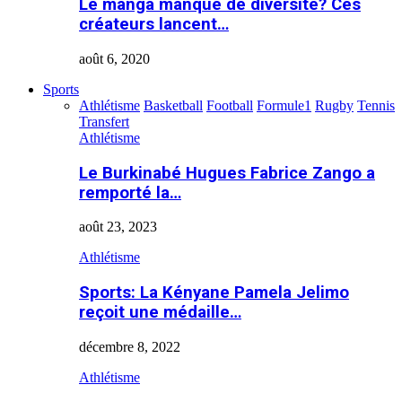
Le manga manque de diversité? Ces
créateurs lancent…
août 6, 2020
Sports
Athlétisme
Basketball
Football
Formule1
Rugby
Tennis
Transfert
Athlétisme
Le Burkinabé Hugues Fabrice Zango a
remporté la…
août 23, 2023
Athlétisme
Sports: La Kényane Pamela Jelimo
reçoit une médaille…
décembre 8, 2022
Athlétisme