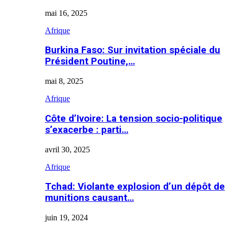
mai 16, 2025
Afrique
Burkina Faso: Sur invitation spéciale du
Président Poutine,…
mai 8, 2025
Afrique
Côte d’Ivoire: La tension socio-politique
s’exacerbe : parti…
avril 30, 2025
Afrique
Tchad: Violante explosion d’un dépôt de
munitions causant…
juin 19, 2024