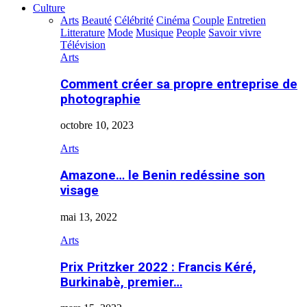
Culture
Arts
Beauté
Célébrité
Cinéma
Couple
Entretien
Litterature
Mode
Musique
People
Savoir vivre
Télévision
Arts
Comment créer sa propre entreprise de
photographie
octobre 10, 2023
Arts
Amazone… le Benin redéssine son
visage
mai 13, 2022
Arts
Prix Pritzker 2022 : Francis Kéré,
Burkinabè, premier…