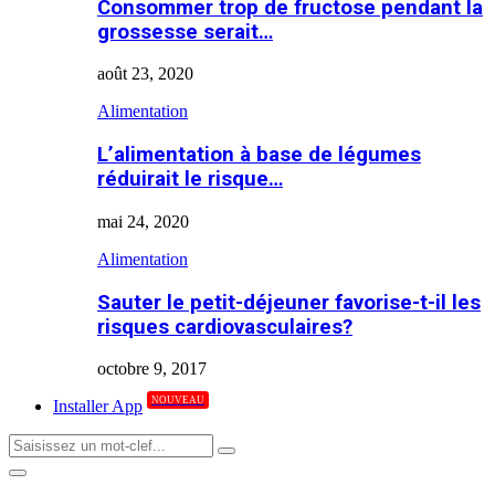
Consommer trop de fructose pendant la
grossesse serait…
août 23, 2020
Alimentation
L’alimentation à base de légumes
réduirait le risque…
mai 24, 2020
Alimentation
Sauter le petit-déjeuner favorise-t-il les
risques cardiovasculaires?
octobre 9, 2017
NOUVEAU
Installer App
Search
Search
for:
Primary