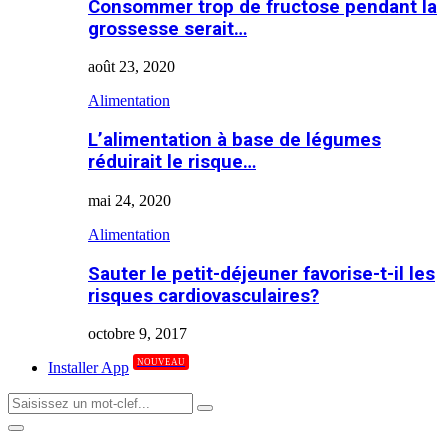
Consommer trop de fructose pendant la
grossesse serait…
août 23, 2020
Alimentation
L’alimentation à base de légumes
réduirait le risque…
mai 24, 2020
Alimentation
Sauter le petit-déjeuner favorise-t-il les
risques cardiovasculaires?
octobre 9, 2017
NOUVEAU
Installer App
Search
Search
for:
Primary