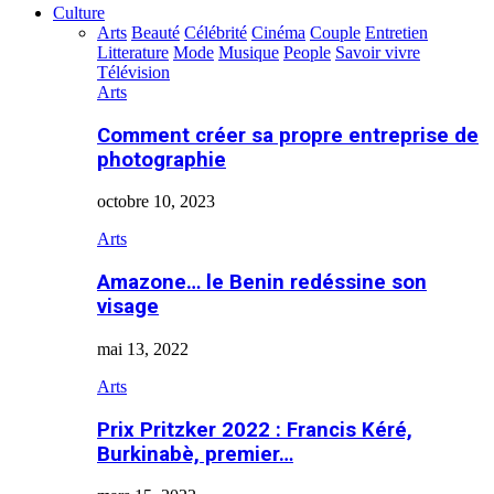
Culture
Arts
Beauté
Célébrité
Cinéma
Couple
Entretien
Litterature
Mode
Musique
People
Savoir vivre
Télévision
Arts
Comment créer sa propre entreprise de
photographie
octobre 10, 2023
Arts
Amazone… le Benin redéssine son
visage
mai 13, 2022
Arts
Prix Pritzker 2022 : Francis Kéré,
Burkinabè, premier…