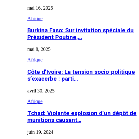
mai 16, 2025
Afrique
Burkina Faso: Sur invitation spéciale du
Président Poutine,…
mai 8, 2025
Afrique
Côte d’Ivoire: La tension socio-politique
s’exacerbe : parti…
avril 30, 2025
Afrique
Tchad: Violante explosion d’un dépôt de
munitions causant…
juin 19, 2024