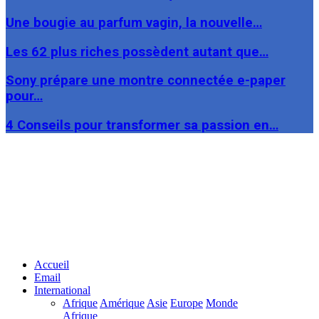
Une bougie au parfum vagin, la nouvelle…
Les 62 plus riches possèdent autant que…
Sony prépare une montre connectée e-paper
pour…
4 Conseils pour transformer sa passion en…
Facebook
Twitter
Linkedin
Accueil
Email
International
Afrique
Amérique
Asie
Europe
Monde
Afrique