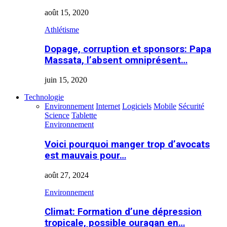
août 15, 2020
Athlétisme
Dopage, corruption et sponsors: Papa
Massata, l’absent omniprésent…
juin 15, 2020
Technologie
Environnement
Internet
Logiciels
Mobile
Sécurité
Science
Tablette
Environnement
Voici pourquoi manger trop d’avocats
est mauvais pour…
août 27, 2024
Environnement
Climat: Formation d’une dépression
tropicale, possible ouragan en…