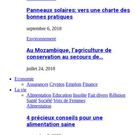
Panneaux solaires: vers une charte des
bonnes pratiques
septembre 6, 2018
Environnement
Au Mozambique, l’agriculture de
conservation au secours de…
juillet 24, 2018
Economie
Assurances
Cryptos
Emplois
Finance
La vie
Alimentation
Education
Insolite
Fait divers
Réligion
Santé
Société
Voix de Femmes
Alimentation
4 précieux conseils pour une
alimentation saine