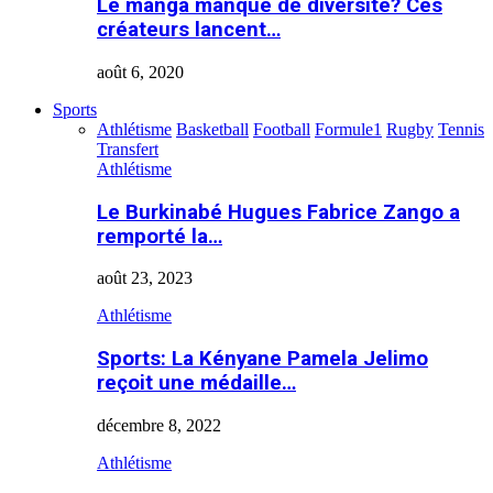
Le manga manque de diversité? Ces
créateurs lancent…
août 6, 2020
Sports
Athlétisme
Basketball
Football
Formule1
Rugby
Tennis
Transfert
Athlétisme
Le Burkinabé Hugues Fabrice Zango a
remporté la…
août 23, 2023
Athlétisme
Sports: La Kényane Pamela Jelimo
reçoit une médaille…
décembre 8, 2022
Athlétisme