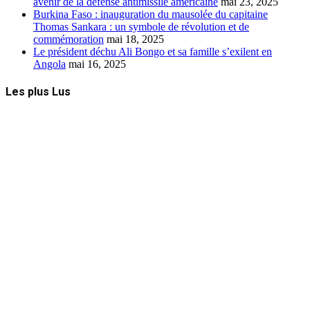
avenir de la défense antimissile américaine
mai 23, 2025
Burkina Faso : inauguration du mausolée du capitaine
Thomas Sankara : un symbole de révolution et de
commémoration
mai 18, 2025
Le président déchu Ali Bongo et sa famille s’exilent en
Angola
mai 16, 2025
Les plus Lus