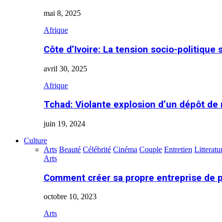
mai 8, 2025
Afrique
Côte d’Ivoire: La tension socio-politique 
avril 30, 2025
Afrique
Tchad: Violante explosion d’un dépôt de
juin 19, 2024
Culture
Arts
Beauté
Célébrité
Cinéma
Couple
Entretien
Litteratu
Arts
Comment créer sa propre entreprise de 
octobre 10, 2023
Arts