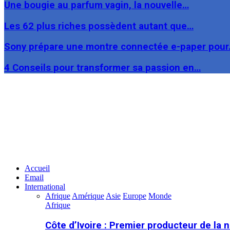
Une bougie au parfum vagin, la nouvelle…
Les 62 plus riches possèdent autant que…
Sony prépare une montre connectée e-paper pou
4 Conseils pour transformer sa passion en…
Facebook
Twitter
Linkedin
Accueil
Email
International
Afrique
Amérique
Asie
Europe
Monde
Afrique
Côte d’Ivoire : Premier producteur de la 