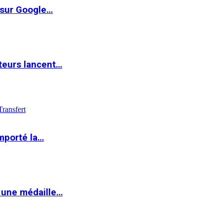
 sur Google…
teurs lancent…
Transfert
mporté la…
 une médaille…