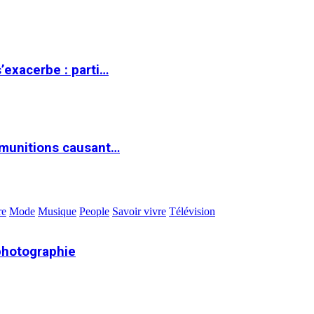
s’exacerbe : parti…
 munitions causant…
re
Mode
Musique
People
Savoir vivre
Télévision
photographie