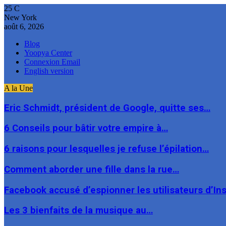
25
C
New York
août 6, 2026
Blog
Yoopya Center
Connexion Email
English version
A la Une
Eric Schmidt, président de Google, quitte ses…
6 Conseils pour bâtir votre empire à…
6 raisons pour lesquelles je refuse l’épilation…
Comment aborder une fille dans la rue…
Facebook accusé d’espionner les utilisateurs d’I
Les 3 bienfaits de la musique au…