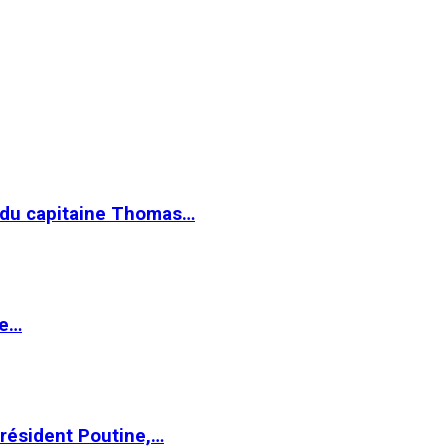
e du capitaine Thomas…
le…
Président Poutine,…