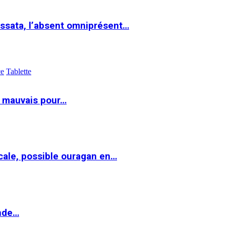
ssata, l’absent omniprésent…
ce
Tablette
t mauvais pour…
cale, possible ouragan en…
onde…