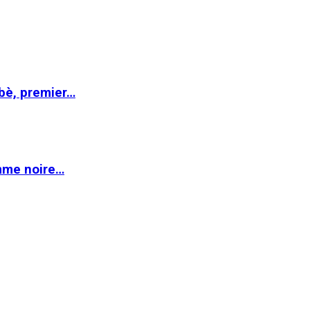
abè, premier…
emme noire…