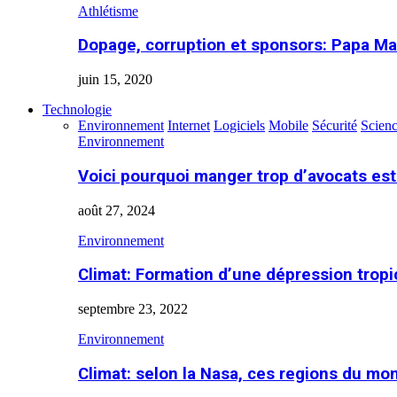
Athlétisme
Dopage, corruption et sponsors: Papa Ma
juin 15, 2020
Technologie
Environnement
Internet
Logiciels
Mobile
Sécurité
Scien
Environnement
Voici pourquoi manger trop d’avocats es
août 27, 2024
Environnement
Climat: Formation d’une dépression tropi
septembre 23, 2022
Environnement
Climat: selon la Nasa, ces regions du m