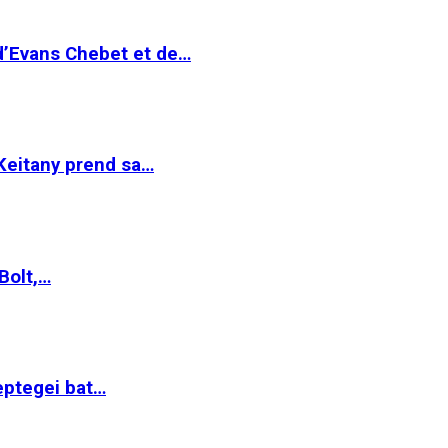
 d’Evans Chebet et de…
Keitany prend sa…
Bolt,…
ptegei bat…