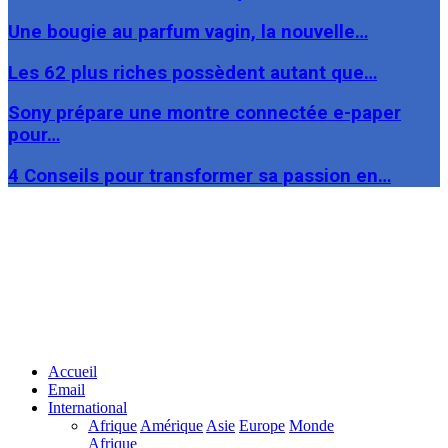
Une bougie au parfum vagin, la nouvelle…
Les 62 plus riches possèdent autant que…
Sony prépare une montre connectée e-paper
pour…
4 Conseils pour transformer sa passion en…
Facebook
Twitter
Linkedin
Accueil
Email
International
Afrique
Amérique
Asie
Europe
Monde
Afrique