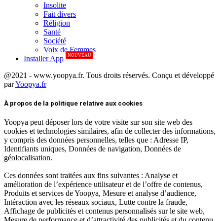
Insolite
Fait divers
Réligion
Santé
Société
Voix de Femmes
NOUVEAU
Installer App
@2021 - www.yoopya.fr. Tous droits réservés. Conçu et développé
par
Yoopya.fr
Facebook
Twitter
Linkedin
À propos de la politique relative aux cookies
Yoopya peut déposer lors de votre visite sur son site web des
cookies et technologies similaires, afin de collecter des informations,
y compris des données personnelles, telles que : Adresse IP,
Identifiants uniques, Données de navigation, Données de
géolocalisation.
Ces données sont traitées aux fins suivantes : Analyse et
amélioration de l’expérience utilisateur et de l’offre de contenus,
Produits et services de Yoopya, Mesure et analyse d’audience,
Intéraction avec les réseaux sociaux, Lutte contre la fraude,
Affichage de publicités et contenus personnalisés sur le site web,
Mesure de performance et d’attractivité des publicités et du contenu.