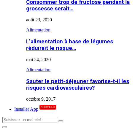
Consommer trop de fructose pendant la
grossesse serait…
août 23, 2020
Alimentation
L’alimentation à base de légumes
réduirait le risque…
mai 24, 2020
Alimentation
Sauter le petit-déjeuner favorise-t-il les
risques cardiovasculaires?
octobre 9, 2017
NOUVEAU
Installer App
Search
Search
for:
Primary