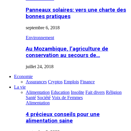
Panneaux solaires: vers une charte des
bonnes pratiques
septembre 6, 2018
Environnement
Au Mozambique, l’agriculture de
conservation au secours de…
juillet 24, 2018
Economie
Assurances
Cryptos
Emplois
Finance
La vie
Alimentation
Education
Insolite
Fait divers
Réligion
Santé
Société
Voix de Femmes
Alimentation
4 précieux conseils pour une
alimentation saine