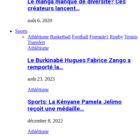
Le manga manque de diversité? Ces
créateurs lancent…
août 6, 2020
Sports
Athlétisme
Basketball
Football
Formule1
Rugby
Tennis
Transfert
Athlétisme
Le Burkinabé Hugues Fabrice Zango a
remporté la…
août 23, 2023
Athlétisme
Sports: La Kényane Pamela Jelimo
reçoit une médaille…
décembre 8, 2022
Athlétisme