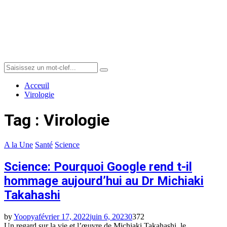
Menu
Search
Search
for:
Acceuil
Virologie
Tag : Virologie
A la Une
Santé
Science
Science: Pourquoi Google rend t-il
hommage aujourd’hui au Dr Michiaki
Takahashi
by
Yoopya
février 17, 2022
juin 6, 2023
0
372
Un regard sur la vie et l’œuvre de Michiaki Takahashi, le