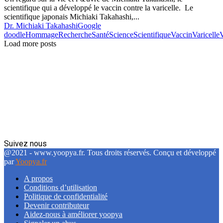
scientifique qui a développé le vaccin contre la varicelle. Le
scientifique japonais Michiaki Takahashi,...
Dr. Michiaki Takahashi
Google
doodle
Hommage
Recherche
Santé
Science
Scientifique
Vaccin
Varicelle
V
Load more posts
Suivez nous
Facebook
Twitter
Linkedin
@2021 - www.yoopya.fr. Tous droits réservés. Conçu et développé
par
Yoopya.fr
A propos
Conditions d’utilisation
Politique de confidentialité
Devenir contributeur
Aidez-nous à améliorer yoopya