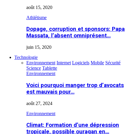
août 15, 2020
Athlétisme
Dopage, corruption et sponsors: Papa
Massata, l’absent omniprésent…
juin 15, 2020
Technologie
Environnement
Internet
Logiciels
Mobile
Sécurité
Science
Tablette
Environnement
Voici pourquoi manger trop d’avocats
est mauvais pour…
août 27, 2024
Environnement
Climat: Formation d’une dépression
tropicale, possible ouragan en…