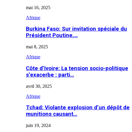
mai 16, 2025
Afrique
Burkina Faso: Sur invitation spéciale du
Président Poutine,…
mai 8, 2025
Afrique
Côte d’Ivoire: La tension socio-politique
s’exacerbe : parti…
avril 30, 2025
Afrique
Tchad: Violante explosion d’un dépôt de
munitions causant…
juin 19, 2024