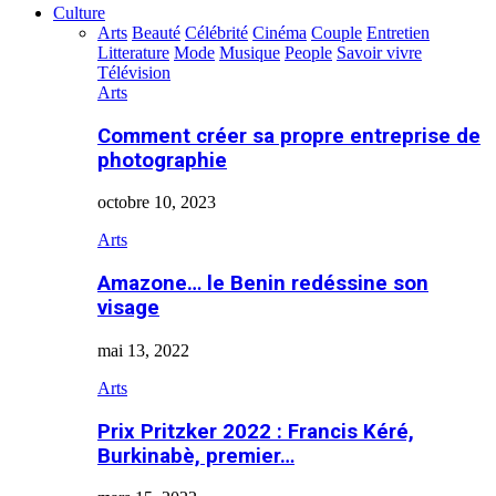
Culture
Arts
Beauté
Célébrité
Cinéma
Couple
Entretien
Litterature
Mode
Musique
People
Savoir vivre
Télévision
Arts
Comment créer sa propre entreprise de
photographie
octobre 10, 2023
Arts
Amazone… le Benin redéssine son
visage
mai 13, 2022
Arts
Prix Pritzker 2022 : Francis Kéré,
Burkinabè, premier…