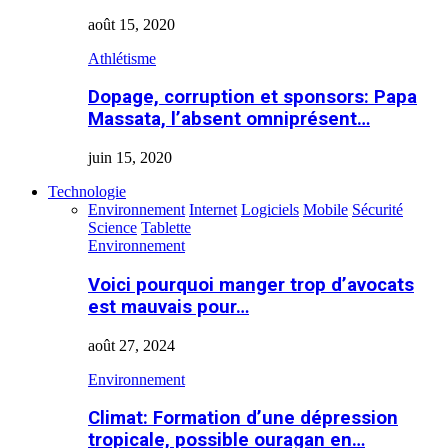
août 15, 2020
Athlétisme
Dopage, corruption et sponsors: Papa
Massata, l’absent omniprésent…
juin 15, 2020
Technologie
Environnement
Internet
Logiciels
Mobile
Sécurité
Science
Tablette
Environnement
Voici pourquoi manger trop d’avocats
est mauvais pour…
août 27, 2024
Environnement
Climat: Formation d’une dépression
tropicale, possible ouragan en…