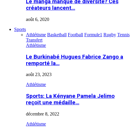
Le manga manque de diversité? Ces
créateurs lancent…
août 6, 2020
Sports
Athlétisme
Basketball
Football
Formule1
Rugby
Tennis
Transfert
Athlétisme
Le Burkinabé Hugues Fabrice Zango a
remporté la…
août 23, 2023
Athlétisme
Sports: La Kényane Pamela Jelimo
reçoit une médaille…
décembre 8, 2022
Athlétisme