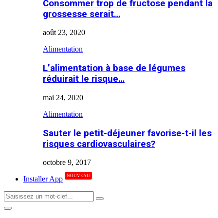
Consommer trop de fructose pendant la
grossesse serait…
août 23, 2020
Alimentation
L’alimentation à base de légumes
réduirait le risque…
mai 24, 2020
Alimentation
Sauter le petit-déjeuner favorise-t-il les
risques cardiovasculaires?
octobre 9, 2017
NOUVEAU
Installer App
Search
Search
for:
Primary