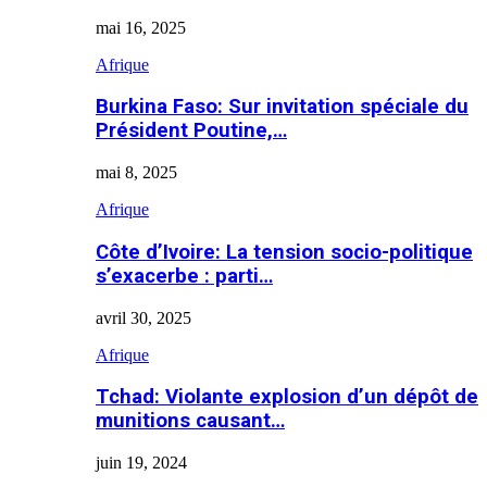
mai 16, 2025
Afrique
Burkina Faso: Sur invitation spéciale du
Président Poutine,…
mai 8, 2025
Afrique
Côte d’Ivoire: La tension socio-politique
s’exacerbe : parti…
avril 30, 2025
Afrique
Tchad: Violante explosion d’un dépôt de
munitions causant…
juin 19, 2024