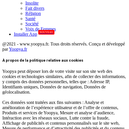
Insolite
Fait divers
Réligion
Santé
Société
Voix de Femmes
NOUVEAU
Installer App
@2021 - www.yoopya.fr. Tous droits réservés. Conçu et développé
par
Yoopya.fr
Facebook
Twitter
Linkedin
À propos de la politique relative aux cookies
Yoopya peut déposer lors de votre visite sur son site web des
cookies et technologies similaires, afin de collecter des informations,
y compris des données personnelles, telles que : Adresse IP,
Identifiants uniques, Données de navigation, Données de
géolocalisation.
Ces données sont traitées aux fins suivantes : Analyse et
amélioration de l’expérience utilisateur et de l’offre de contenus,
Produits et services de Yoopya, Mesure et analyse d’audience,
Intéraction avec les réseaux sociaux, Lutte contre la fraude,
Affichage de publicités et contenus personnalisés sur le site web,
Mesure de performance et d’attractivité des publicités et du contenu.