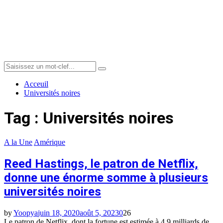
Menu
Search
Search
for:
Acceuil
Universités noires
Tag : Universités noires
A la Une
Amérique
Reed Hastings, le patron de Netflix,
donne une énorme somme à plusieurs
universités noires
by
Yoopya
juin 18, 2020
août 5, 2023
0
26
Le patron de Netflix, dont la fortune est estimée à 4,9 milliards de