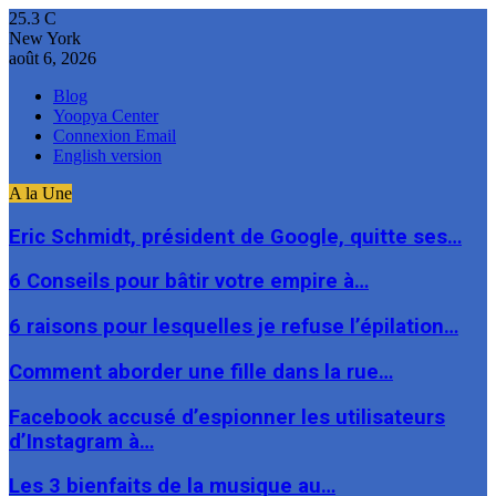
25.3
C
New York
août 6, 2026
Blog
Yoopya Center
Connexion Email
English version
A la Une
Eric Schmidt, président de Google, quitte ses…
6 Conseils pour bâtir votre empire à…
6 raisons pour lesquelles je refuse l’épilation…
Comment aborder une fille dans la rue…
Facebook accusé d’espionner les utilisateurs
d’Instagram à…
Les 3 bienfaits de la musique au…