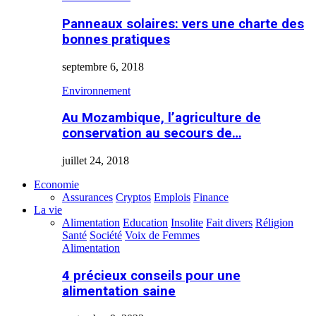
Panneaux solaires: vers une charte des
bonnes pratiques
septembre 6, 2018
Environnement
Au Mozambique, l’agriculture de
conservation au secours de…
juillet 24, 2018
Economie
Assurances
Cryptos
Emplois
Finance
La vie
Alimentation
Education
Insolite
Fait divers
Réligion
Santé
Société
Voix de Femmes
Alimentation
4 précieux conseils pour une
alimentation saine