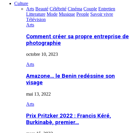
Culture
Arts
Beauté
Célébrité
Cinéma
Couple
Entretien
Litterature
Mode
Musique
People
Savoir vivre
Télévision
Arts
Comment créer sa propre entreprise de
photographie
octobre 10, 2023
Arts
Amazone… le Benin redéssine son
visage
mai 13, 2022
Arts
Prix Pritzker 2022 : Francis Kéré,
Burkinabè, premier…