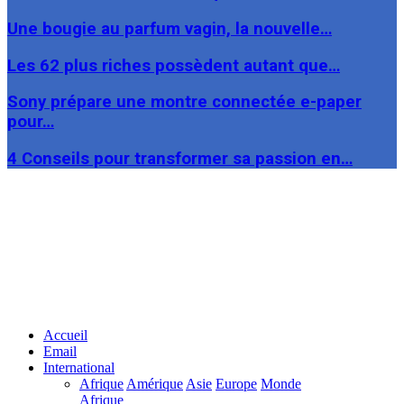
Une bougie au parfum vagin, la nouvelle…
Les 62 plus riches possèdent autant que…
Sony prépare une montre connectée e-paper
pour…
4 Conseils pour transformer sa passion en…
Facebook
Twitter
Linkedin
Accueil
Email
International
Afrique
Amérique
Asie
Europe
Monde
Afrique