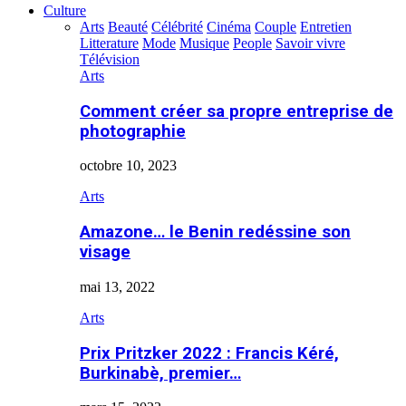
Culture
Arts
Beauté
Célébrité
Cinéma
Couple
Entretien
Litterature
Mode
Musique
People
Savoir vivre
Télévision
Arts
Comment créer sa propre entreprise de
photographie
octobre 10, 2023
Arts
Amazone… le Benin redéssine son
visage
mai 13, 2022
Arts
Prix Pritzker 2022 : Francis Kéré,
Burkinabè, premier…