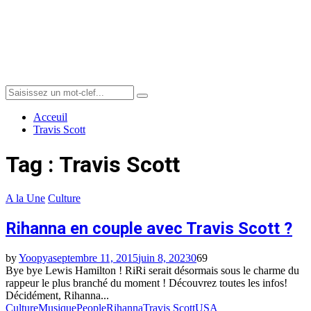
Menu
Search
Search
for:
Acceuil
Travis Scott
Tag : Travis Scott
A la Une
Culture
Rihanna en couple avec Travis Scott ?
by
Yoopya
septembre 11, 2015
juin 8, 2023
0
69
Bye bye Lewis Hamilton ! RiRi serait désormais sous le charme du
rappeur le plus branché du moment ! Découvrez toutes les infos!
Décidément, Rihanna...
Culture
Musique
People
Rihanna
Travis Scott
USA