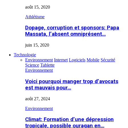
août 15, 2020
Athlétisme
Dopage, corruption et sponsors: Papa
Massata, l’absent omniprésent…
juin 15, 2020
Technologie
Environnement
Internet
Logiciels
Mobile
Sécurité
Science
Tablette
Environnement
Voici pourquoi manger trop d’avocats
est mauvais pour…
août 27, 2024
Environnement
Climat: Formation d’une dépression
tropicale, possible ouragan en…