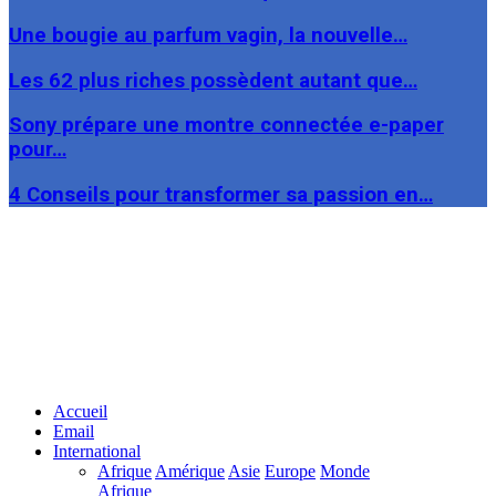
Une bougie au parfum vagin, la nouvelle…
Les 62 plus riches possèdent autant que…
Sony prépare une montre connectée e-paper
pour…
4 Conseils pour transformer sa passion en…
Facebook
Twitter
Linkedin
Accueil
Email
International
Afrique
Amérique
Asie
Europe
Monde
Afrique