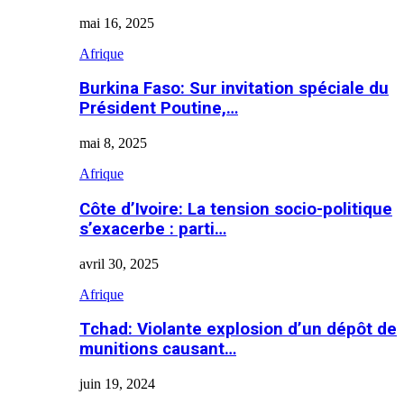
mai 16, 2025
Afrique
Burkina Faso: Sur invitation spéciale du
Président Poutine,…
mai 8, 2025
Afrique
Côte d’Ivoire: La tension socio-politique
s’exacerbe : parti…
avril 30, 2025
Afrique
Tchad: Violante explosion d’un dépôt de
munitions causant…
juin 19, 2024