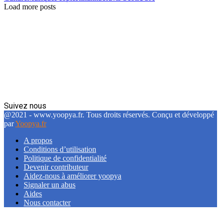
Load more posts
Suivez nous
Facebook
Twitter
Linkedin
@2021 - www.yoopya.fr. Tous droits réservés. Conçu et développé
par
Yoopya.fr
A propos
Conditions d’utilisation
Politique de confidentialité
Devenir contributeur
Aidez-nous à améliorer yoopya
Signaler un abus
Aides
Nous contacter