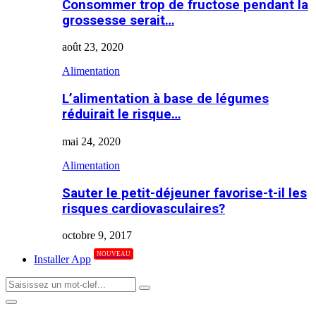
Consommer trop de fructose pendant la
grossesse serait…
août 23, 2020
Alimentation
L’alimentation à base de légumes
réduirait le risque…
mai 24, 2020
Alimentation
Sauter le petit-déjeuner favorise-t-il les
risques cardiovasculaires?
octobre 9, 2017
NOUVEAU
Installer App
Search
Search
for:
Primary