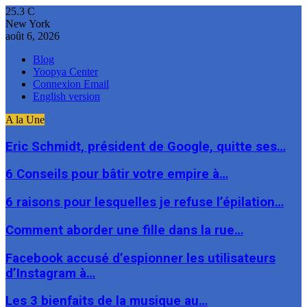
25.3
C
New York
août 6, 2026
Blog
Yoopya Center
Connexion Email
English version
A la Une
Eric Schmidt, président de Google, quitte ses…
6 Conseils pour bâtir votre empire à…
6 raisons pour lesquelles je refuse l’épilation…
Comment aborder une fille dans la rue…
Facebook accusé d’espionner les utilisateurs
d’Instagram à…
Les 3 bienfaits de la musique au…