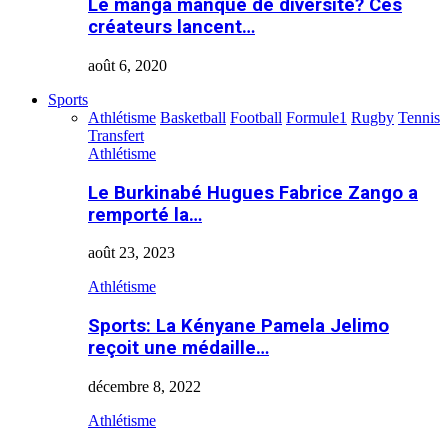
Le manga manque de diversité? Ces
créateurs lancent…
août 6, 2020
Sports
Athlétisme
Basketball
Football
Formule1
Rugby
Tennis
Transfert
Athlétisme
Le Burkinabé Hugues Fabrice Zango a
remporté la…
août 23, 2023
Athlétisme
Sports: La Kényane Pamela Jelimo
reçoit une médaille…
décembre 8, 2022
Athlétisme