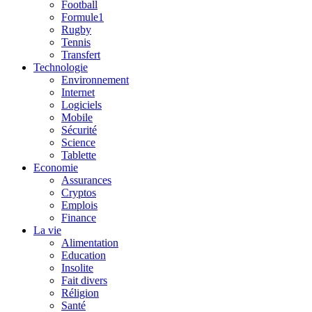
Football
Formule1
Rugby
Tennis
Transfert
Technologie
Environnement
Internet
Logiciels
Mobile
Sécurité
Science
Tablette
Economie
Assurances
Cryptos
Emplois
Finance
La vie
Alimentation
Education
Insolite
Fait divers
Réligion
Santé