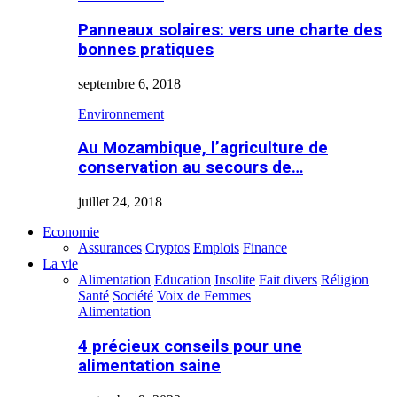
Panneaux solaires: vers une charte des
bonnes pratiques
septembre 6, 2018
Environnement
Au Mozambique, l’agriculture de
conservation au secours de…
juillet 24, 2018
Economie
Assurances
Cryptos
Emplois
Finance
La vie
Alimentation
Education
Insolite
Fait divers
Réligion
Santé
Société
Voix de Femmes
Alimentation
4 précieux conseils pour une
alimentation saine