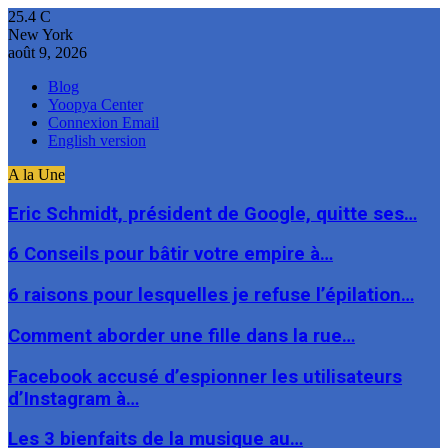
25.4
C
New York
août 9, 2026
Blog
Yoopya Center
Connexion Email
English version
A la Une
Eric Schmidt, président de Google, quitte ses…
6 Conseils pour bâtir votre empire à…
6 raisons pour lesquelles je refuse l’épilation…
Comment aborder une fille dans la rue…
Facebook accusé d’espionner les utilisateurs
d’Instagram à…
Les 3 bienfaits de la musique au…