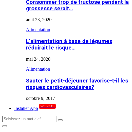
Consommer trop de fructose pendant la
grossesse serait…
août 23, 2020
Alimentation
L’alimentation à base de légumes
réduirait le risque…
mai 24, 2020
Alimentation
Sauter le petit-déjeuner favorise-t-il les
risques cardiovasculaires?
octobre 9, 2017
NOUVEAU
Installer App
Search
Search
for:
Primary