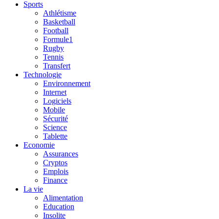
Sports
Athlétisme
Basketball
Football
Formule1
Rugby
Tennis
Transfert
Technologie
Environnement
Internet
Logiciels
Mobile
Sécurité
Science
Tablette
Economie
Assurances
Cryptos
Emplois
Finance
La vie
Alimentation
Education
Insolite