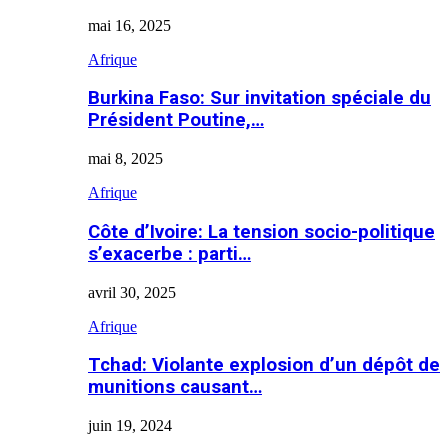
mai 16, 2025
Afrique
Burkina Faso: Sur invitation spéciale du
Président Poutine,…
mai 8, 2025
Afrique
Côte d’Ivoire: La tension socio-politique
s’exacerbe : parti…
avril 30, 2025
Afrique
Tchad: Violante explosion d’un dépôt de
munitions causant…
juin 19, 2024