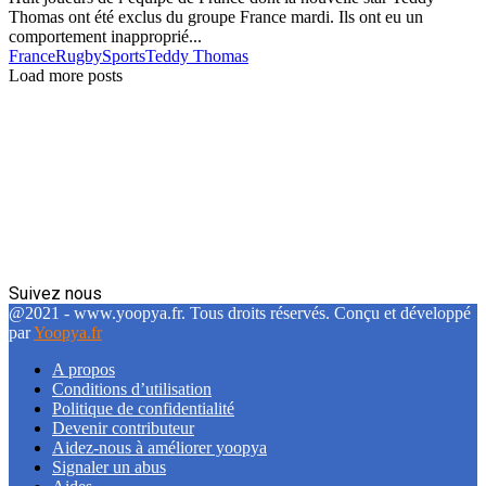
Thomas ont été exclus du groupe France mardi. Ils ont eu un
comportement inapproprié...
France
Rugby
Sports
Teddy Thomas
Load more posts
Suivez nous
Facebook
Twitter
Linkedin
@2021 - www.yoopya.fr. Tous droits réservés. Conçu et développé
par
Yoopya.fr
A propos
Conditions d’utilisation
Politique de confidentialité
Devenir contributeur
Aidez-nous à améliorer yoopya
Signaler un abus