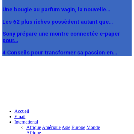
Une bougie au parfum vagin, la nouvelle…
Les 62 plus riches possèdent autant que…
Sony prépare une montre connectée e-paper
pour…
4 Conseils pour transformer sa passion en…
Facebook
Twitter
Linkedin
Accueil
Email
International
Afrique
Amérique
Asie
Europe
Monde
Afrique