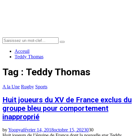
Menu
Search
Search
for:
Acceuil
Teddy Thomas
Tag : Teddy Thomas
A la Une
Rugby
Sports
Huit joueurs du XV de France exclus du
groupe bleu pour comportement
inapproprié
by
Yoopya
février 14, 2018
octobre 15, 2023
0
30
Huit joueurs de l’équipe de France dont la nouvelle star Teddy