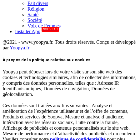
Fait divers
Réligion
Santé
Société
Voix de Femmes
NOUVEAU
Installer App
@2021 - www.yoopya.fr. Tous droits réservés. Conçu et développé
par
Yoopya.fr
Facebook
Twitter
Linkedin
À propos de la politique relative aux cookies
Yoopya peut déposer lors de votre visite sur son site web des
cookies et technologies similaires, afin de collecter des informations,
y compris des données personnelles, telles que : Adresse IP,
Identifiants uniques, Données de navigation, Données de
géolocalisation.
Ces données sont traitées aux fins suivantes : Analyse et
amélioration de l’expérience utilisateur et de l’offre de contenus,
Produits et services de Yoopya, Mesure et analyse d’audience,
Intéraction avec les réseaux sociaux, Lutte contre la fraude,
Affichage de publicités et contenus personnalisés sur le site web,
Mesure de performance et d’attractivité des publicités et du contenu.
Veuillez consulter notre
politique de confidentialité
pour plus