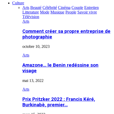
Culture
Arts
Beauté
Célébrité
Cinéma
Couple
Entretien
Litterature
Mode
Musique
People
Savoir vivre
Télévision
Arts
Comment créer sa propre entreprise de
photographie
octobre 10, 2023
Arts
Amazone… le Benin redéssine son
visage
mai 13, 2022
Arts
Prix Pritzker 2022 : Francis Kéré,
Burkinabè, premier…