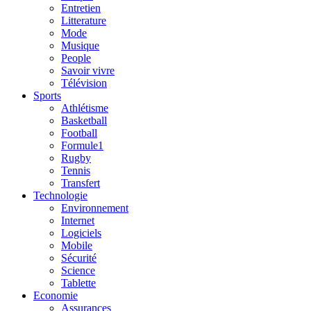
Entretien
Litterature
Mode
Musique
People
Savoir vivre
Télévision
Sports
Athlétisme
Basketball
Football
Formule1
Rugby
Tennis
Transfert
Technologie
Environnement
Internet
Logiciels
Mobile
Sécurité
Science
Tablette
Economie
Assurances