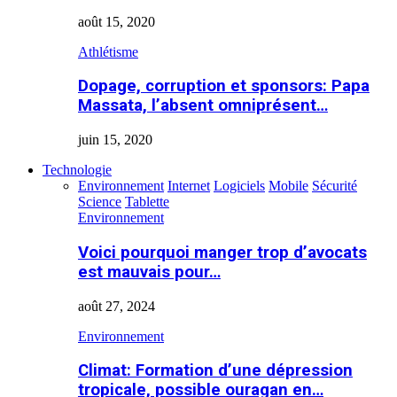
août 15, 2020
Athlétisme
Dopage, corruption et sponsors: Papa
Massata, l’absent omniprésent…
juin 15, 2020
Technologie
Environnement
Internet
Logiciels
Mobile
Sécurité
Science
Tablette
Environnement
Voici pourquoi manger trop d’avocats
est mauvais pour…
août 27, 2024
Environnement
Climat: Formation d’une dépression
tropicale, possible ouragan en…