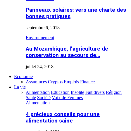
Panneaux solaires: vers une charte des
bonnes pratiques
septembre 6, 2018
Environnement
Au Mozambique, l’agriculture de
conservation au secours de…
juillet 24, 2018
Economie
Assurances
Cryptos
Emplois
Finance
La vie
Alimentation
Education
Insolite
Fait divers
Réligion
Santé
Société
Voix de Femmes
Alimentation
4 précieux conseils pour une
alimentation saine