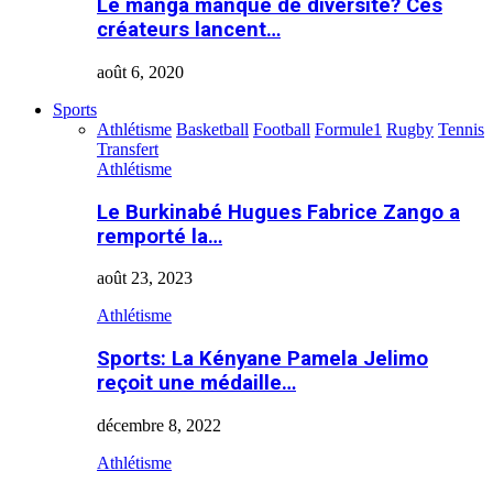
Le manga manque de diversité? Ces
créateurs lancent…
août 6, 2020
Sports
Athlétisme
Basketball
Football
Formule1
Rugby
Tennis
Transfert
Athlétisme
Le Burkinabé Hugues Fabrice Zango a
remporté la…
août 23, 2023
Athlétisme
Sports: La Kényane Pamela Jelimo
reçoit une médaille…
décembre 8, 2022
Athlétisme