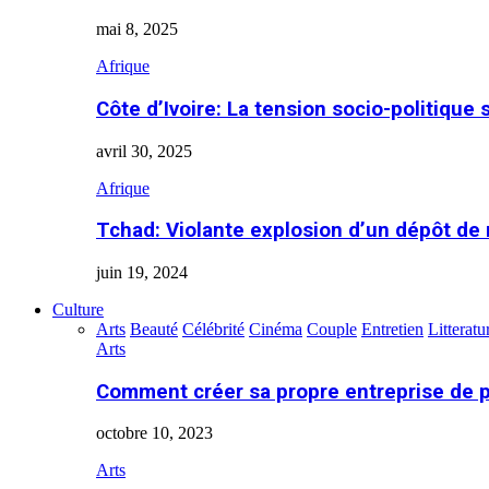
mai 8, 2025
Afrique
Côte d’Ivoire: La tension socio-politique 
avril 30, 2025
Afrique
Tchad: Violante explosion d’un dépôt de
juin 19, 2024
Culture
Arts
Beauté
Célébrité
Cinéma
Couple
Entretien
Litteratu
Arts
Comment créer sa propre entreprise de 
octobre 10, 2023
Arts