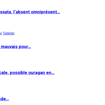
ssata, l’absent omniprésent…
ce
Tablette
t mauvais pour…
cale, possible ouragan en…
onde…