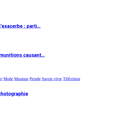
s’exacerbe : parti…
 munitions causant…
re
Mode
Musique
People
Savoir vivre
Télévision
photographie