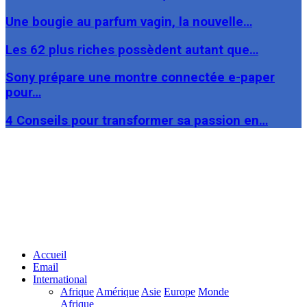
Une bougie au parfum vagin, la nouvelle…
Les 62 plus riches possèdent autant que…
Sony prépare une montre connectée e-paper
pour…
4 Conseils pour transformer sa passion en…
Facebook
Twitter
Linkedin
Accueil
Email
International
Afrique
Amérique
Asie
Europe
Monde
Afrique