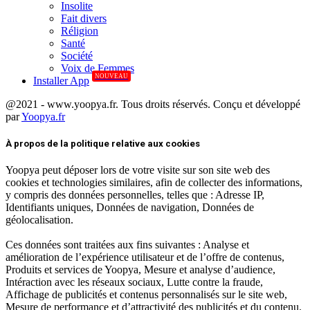
Insolite
Fait divers
Réligion
Santé
Société
Voix de Femmes
NOUVEAU
Installer App
@2021 - www.yoopya.fr. Tous droits réservés. Conçu et développé
par
Yoopya.fr
Facebook
Twitter
Linkedin
À propos de la politique relative aux cookies
Yoopya peut déposer lors de votre visite sur son site web des
cookies et technologies similaires, afin de collecter des informations,
y compris des données personnelles, telles que : Adresse IP,
Identifiants uniques, Données de navigation, Données de
géolocalisation.
Ces données sont traitées aux fins suivantes : Analyse et
amélioration de l’expérience utilisateur et de l’offre de contenus,
Produits et services de Yoopya, Mesure et analyse d’audience,
Intéraction avec les réseaux sociaux, Lutte contre la fraude,
Affichage de publicités et contenus personnalisés sur le site web,
Mesure de performance et d’attractivité des publicités et du contenu.