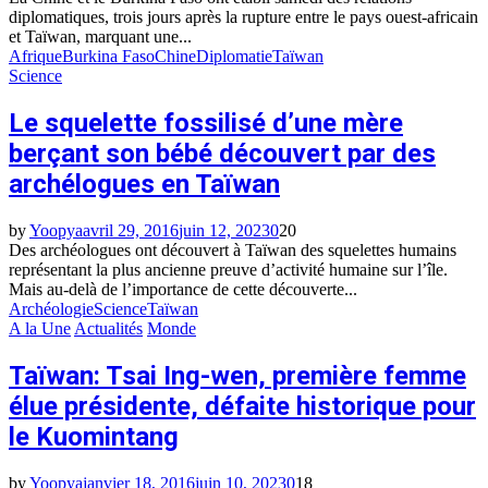
diplomatiques, trois jours après la rupture entre le pays ouest-africain
et Taïwan, marquant une...
Afrique
Burkina Faso
Chine
Diplomatie
Taïwan
Science
Le squelette fossilisé d’une mère
berçant son bébé découvert par des
archélogues en Taïwan
by
Yoopya
avril 29, 2016
juin 12, 2023
0
20
Des archéologues ont découvert à Taïwan des squelettes humains
représentant la plus ancienne preuve d’activité humaine sur l’île.
Mais au-delà de l’importance de cette découverte...
Archéologie
Science
Taïwan
A la Une
Actualités
Monde
Taïwan: Tsai Ing-wen, première femme
élue présidente, défaite historique pour
le Kuomintang
by
Yoopya
janvier 18, 2016
juin 10, 2023
0
18