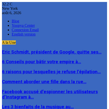
32.2
C
New York
août 6, 2026
Blog
Yoopya Center
Connexion Email
English version
A la Une
Eric Schmidt, président de Google, quitte ses…
6 Conseils pour bâtir votre empire à…
6 raisons pour lesquelles je refuse l’épilation…
Comment aborder une fille dans la rue…
Facebook accusé d’espionner les utilisateurs
d’Instagram à…
Les 3 bienfaits de la musique au…