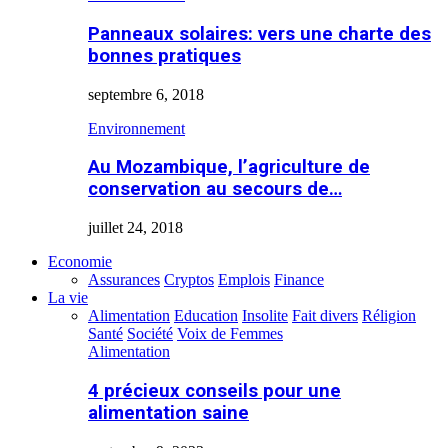
Panneaux solaires: vers une charte des
bonnes pratiques
septembre 6, 2018
Environnement
Au Mozambique, l’agriculture de
conservation au secours de…
juillet 24, 2018
Economie
Assurances
Cryptos
Emplois
Finance
La vie
Alimentation
Education
Insolite
Fait divers
Réligion
Santé
Société
Voix de Femmes
Alimentation
4 précieux conseils pour une
alimentation saine