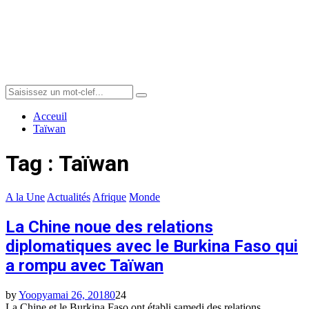
Menu
Search
Search
for:
Acceuil
Taïwan
Tag : Taïwan
A la Une
Actualités
Afrique
Monde
La Chine noue des relations
diplomatiques avec le Burkina Faso qui
a rompu avec Taïwan
by
Yoopya
mai 26, 2018
0
24
La Chine et le Burkina Faso ont établi samedi des relations