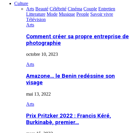
Culture
Arts
Beauté
Célébrité
Cinéma
Couple
Entretien
Litterature
Mode
Musique
People
Savoir vivre
Télévision
Arts
Comment créer sa propre entreprise de
photographie
octobre 10, 2023
Arts
Amazone… le Benin redéssine son
visage
mai 13, 2022
Arts
Prix Pritzker 2022 : Francis Kéré,
Burkinabè, premier…