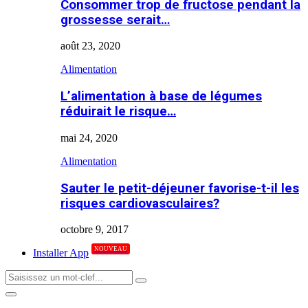
Consommer trop de fructose pendant la
grossesse serait…
août 23, 2020
Alimentation
L’alimentation à base de légumes
réduirait le risque…
mai 24, 2020
Alimentation
Sauter le petit-déjeuner favorise-t-il les
risques cardiovasculaires?
octobre 9, 2017
NOUVEAU
Installer App
Search
Search
for:
Primary