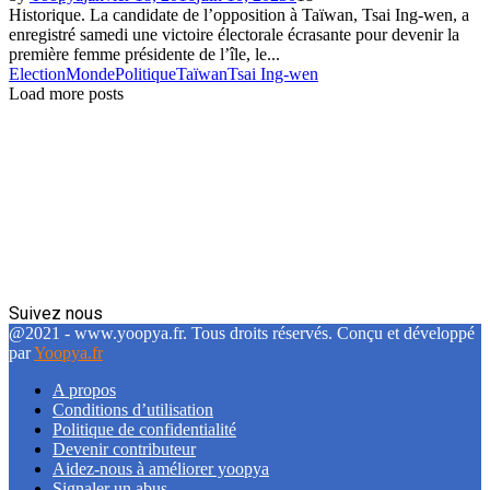
Historique. La candidate de l’opposition à Taïwan, Tsai Ing-wen, a
enregistré samedi une victoire électorale écrasante pour devenir la
première femme présidente de l’île, le...
Election
Monde
Politique
Taïwan
Tsai Ing-wen
Load more posts
Suivez nous
Facebook
Twitter
Linkedin
@2021 - www.yoopya.fr. Tous droits réservés. Conçu et développé
par
Yoopya.fr
A propos
Conditions d’utilisation
Politique de confidentialité
Devenir contributeur
Aidez-nous à améliorer yoopya
Signaler un abus