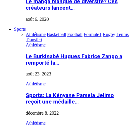
Le manga manque de diversité? Ces
créateurs lancent…
août 6, 2020
Sports
Athlétisme
Basketball
Football
Formule1
Rugby
Tennis
Transfert
Athlétisme
Le Burkinabé Hugues Fabrice Zango a
remporté la…
août 23, 2023
Athlétisme
Sports: La Kényane Pamela Jelimo
reçoit une médaille…
décembre 8, 2022
Athlétisme