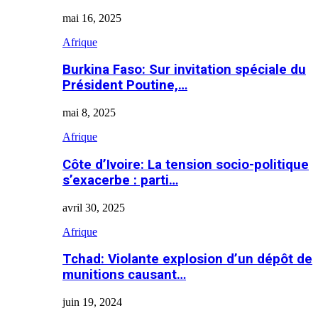
mai 16, 2025
Afrique
Burkina Faso: Sur invitation spéciale du
Président Poutine,…
mai 8, 2025
Afrique
Côte d’Ivoire: La tension socio-politique
s’exacerbe : parti…
avril 30, 2025
Afrique
Tchad: Violante explosion d’un dépôt de
munitions causant…
juin 19, 2024