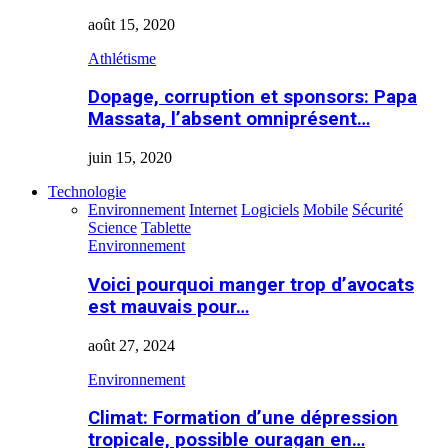
août 15, 2020
Athlétisme
Dopage, corruption et sponsors: Papa
Massata, l’absent omniprésent…
juin 15, 2020
Technologie
Environnement
Internet
Logiciels
Mobile
Sécurité
Science
Tablette
Environnement
Voici pourquoi manger trop d’avocats
est mauvais pour…
août 27, 2024
Environnement
Climat: Formation d’une dépression
tropicale, possible ouragan en…