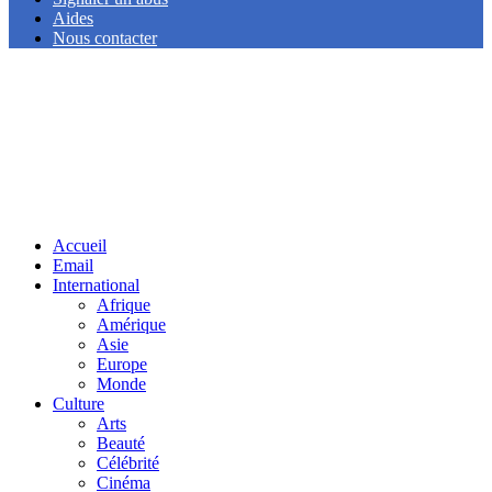
Aides
Nous contacter
Facebook
Twitter
Linkedin
Accueil
Email
International
Afrique
Amérique
Asie
Europe
Monde
Culture
Arts
Beauté
Célébrité
Cinéma