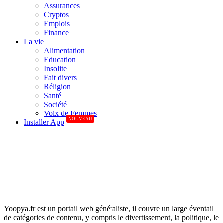
Assurances
Cryptos
Emplois
Finance
La vie
Alimentation
Education
Insolite
Fait divers
Réligion
Santé
Société
Voix de Femmes
NOUVEAU
Installer App
Yoopya.fr est un portail web généraliste, il couvre un large éventail
de catégories de contenu, y compris le divertissement, la politique, le